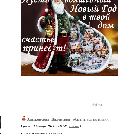
Златковская_Валентина
обратиться по имени
Среда, 01 Января 2014 г. 09:59 (
ссылка
)
С новым годом, Танечка!