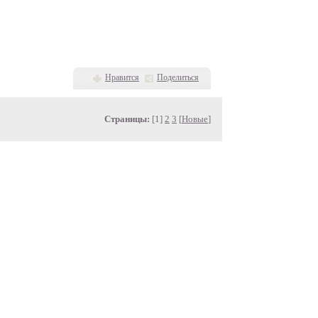
Нравится
Поделиться
Страницы:
[1]
2
3
[
Новые
]