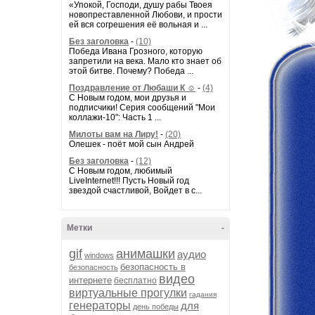
«Упокой, Господи, душу рабы Твоея
новопреставленной Любови, и прости
ей вся согрешения её вольная и ...
Без заголовка
-
(10)
Победа Ивана Грозного, которую
запретили на века. Мало кто знает об
этой битве. Почему? Победа ...
Поздравление от Любаши К ☺
-
(4)
С Новым годом, мои друзья и
подписчики! Серия сообщений "Мои
коллажи-10": Часть 1 ...
Милоты вам на Лиру!
-
(20)
Олешек - поёт мой сын Андрей
Без заголовка
-
(12)
С Новым годом, любимый
LiveInternet!!! Пусть Новый год
звездой счастливой, Войдет в с...
Метки
-
gif
анимашки
аудио
windows
безопасность в
безопасность
видео
интернете
бесплатно
виртуальные прогулки
гадания
генераторы
для
день победы