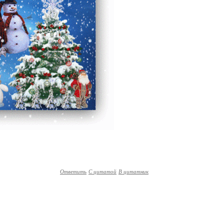
Ответить
С цитатой
В цитатник