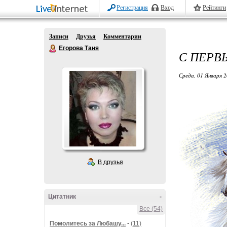
Регистрация
Вход
Рейтинги
Записи
Друзья
Комментарии
Егорова Таня
С ПЕРВ
Среда, 01 Января 2
В друзья
Цитатник
-
Все (54)
Помолитесь за Любашу...
-
(11)