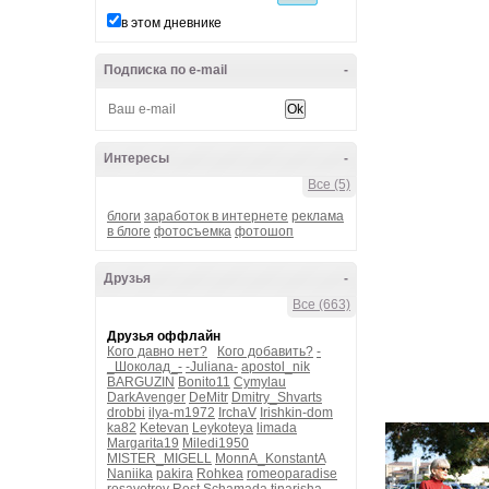
в этом дневнике
Подписка по e-mail
-
Интересы
-
Все (5)
блоги
заработок в интернете
реклама
в блоге
фотосъемка
фотошоп
Друзья
-
Все (663)
Друзья оффлайн
Кого давно нет?
Кого добавить?
-
_Шоколад_-
-Juliana-
apostol_nik
BARGUZIN
Bonito11
Cymylau
DarkAvenger
DeMitr
Dmitry_Shvarts
drobbi
ilya-m1972
IrchaV
Irishkin-dom
ka82
Ketevan
Leykoteya
limada
Margarita19
Miledi1950
MISTER_MIGELL
MonnA_KonstantA
Naniika
pakira
Rohkea
romeoparadise