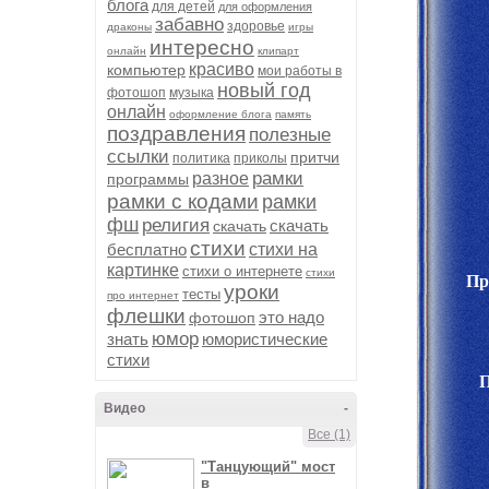
блога
для детей
для оформления
забавно
здоровье
драконы
игры
интересно
онлайн
клипарт
красиво
компьютер
мои работы в
новый год
фотошоп
музыка
онлайн
оформление блога
память
поздравления
полезные
ссылки
притчи
политика
приколы
рамки
разное
программы
рамки с кодами
рамки
фш
религия
скачать
скачать
стихи
бесплатно
стихи на
картинке
стихи о интернете
стихи
Пр
уроки
тесты
про интернет
флешки
это надо
фотошоп
юмор
знать
юмористические
стихи
П
Видео
-
Все (1)
"Танцующий" мост
в