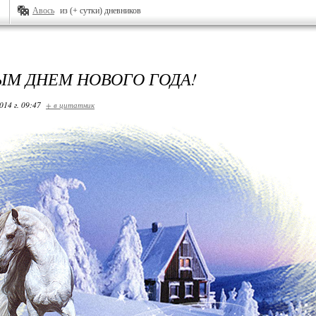
Авось
из (+ сутки) дневников
ЫМ ДНЕМ НОВОГО ГОДА!
014 г. 09:47
+ в цитатник