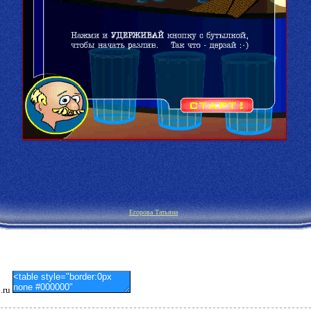
Егорова Татьяна
i.ru