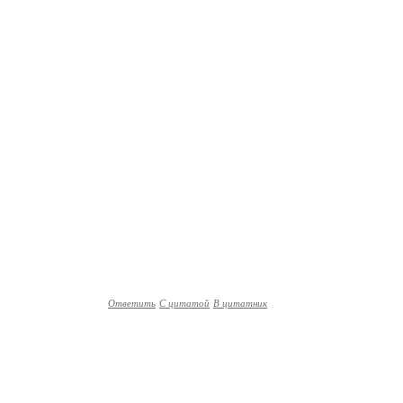
Ответить
С цитатой
В цитатник