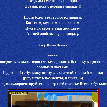
Ведь мы гудели ночь не зря!
Друзья, всех с первым января!!!
Пусть будет этот год счастливым,
Богатым, мудрым и красивым.
Пусть он несет в ваш дом удачу,
А с ней любовь еще в придачу.
Автор: Наталья Ляшенко
*****
оверим как вы сегодня сможете разлить бутылку в три стака
ровными частями.
Удерживайте бутылку внизу слева левой кнопкой мышки
(результат в комменты, плиииз) :-)
одсказка:ориентируйтесь по верхней полоске Всего в бутылк