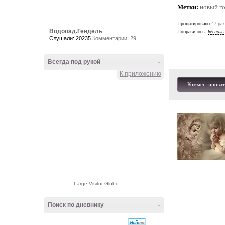
Метки:
новый г
Процитировано
47 раз
Водопад.Гендель
Понравилось:
66 поль
Слушали: 20235
Комментарии: 29
Всегда под рукой
-
К приложению
Комментироват
Large Visitor Globe
Поиск по дневнику
-