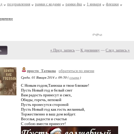
од
поздравления
рамки с кодами
рамки фш
1 января
флешки
зователям
« Пред. запись
—
К дневнику
—
След. запись »
ь
просто_Татиана
обратиться по имени
Среда, 01 Января 2014 г. 09:50 (
ссылка
)
С Новым годом,Танюша и твои близкие!
Пусть Новый год и белый снег
Вам радость принесут и смех,
Обиды, горечь, непокой
Пусть пронесутся стороной
Пусть Новый год как гость желанный,
Торжественно в ваш дом войдет.
Веселья, радости и счастья
С собою вмести принесет!