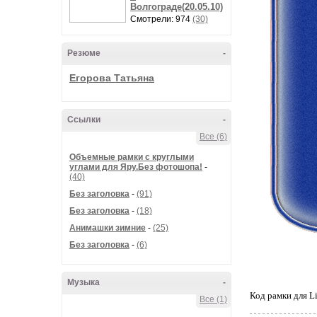
Волгограде(20.05.10)
Смотрели: 974
(30)
Резюме
-
Егорова Татьяна
Ссылки
-
Все (6)
Объемные рамки с круглыми
углами для Яру.Без фотошопа!
-
(40)
Без заголовка
-
(91)
Без заголовка
-
(18)
Анимашки зимние
-
(25)
Без заголовка
-
(6)
Музыка
-
Код рамки для L
Все (1)