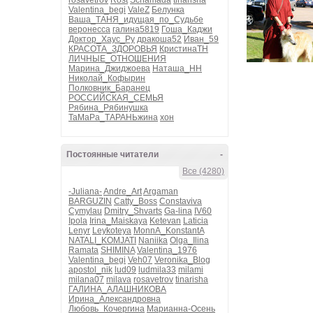
rosavetrov
Rost
Schamada
tinarisha
Valentina_begi
ValeZ
Белунка
Ваша_ТАНЯ_идущая_по_Судьбе
веронесса
галина5819
Гоша_Каджи
Доктор_Хаус_Ру
дракоша52
Иван_59
КРАСОТА_ЗДОРОВЬЯ
КристинаТН
ЛИЧНЫЕ_ОТНОШЕНИЯ
Марина_Джиджоева
Наташа_НН
Николай_Кофырин
Полковник_Баранец
РОССИЙСКАЯ_СЕМЬЯ
Рябина_Рябинушка
ТаМаРа_ТАРАНЬжина
хон
Постоянные читатели
-
Все (4280)
-Juliana-
Andre_Art
Argaman
BARGUZIN
Catty_Boss
Constaviva
Cymylau
Dmitry_Shvarts
Ga-lina
IV60
Ipola
Irina_Maiskaya
Ketevan
Laticia
Lenyr
Leykoteya
MonnA_KonstantA
NATALI_KOMJATI
Naniika
Olga_Ilina
Ramata
SHIMINA
Valentina_1976
Valentina_begi
Veh07
Veronika_Blog
apostol_nik
lud09
ludmila33
milami
milana07
milava
rosavetrov
tinarisha
ГАЛИНА_АЛАШНИКОВА
Ирина_Александровна
Любовь_Кочергина
Марианна-Осень