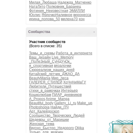
Милая_Любаша
Надежда_Матченко
НатаТито
Полковник_Баранец
Фотиния_Неизвестная
ЭМИЛЛИ
Юолис
ЯблочкоНаливное
веронесса
ирина_попова_50
милена70
хон
Сообщества
-
Участник сообществ
(Всего в списке: 35)
Темы_и_схемы
Работа_в_интернете
Ваш_дизайн
Live_Memory
_ПоЛеЗнЫй_СуНдУчОк_
я_спортивная
вязалочки
Сюрреализм_наших_дней
Китайский_летчик_ДЖАО_ДА
BeautyMania
Мир_леса
ГАЛЕРЕЯ_СТИЛЕЙ
ХоЧуНиМаГУ
Любители_Путешествий
стихи_в_рамочках
Интерьер
Кошколюбам
ПИАР_дневников
A_Propos
Anime_Manga
Beautiful_body
Gallery_Li_ru
Make_up
Photoshopia
Найди_ПЧ
Арт_Калейдоскоп
Сообщество_Творческих_Людей
Шедевры_от_Маришки
Женская_тема
Вкусно_Быстро_Недорого
Oljika
Только_для_мужчин