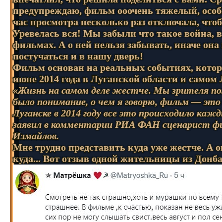
предупреждаю, фильм ооочень тяжелый, особе
час просмотра несколько раз отключала, чт
Уревелась вся! Мы забыли что такое война, 
фильмах. А о ней нельзя забывать, иначе она
постучаться и в нашу дверь!
Фильм основан на реальных событиях, котор
июне 2014 года в Луганской области и самом 
«Жизнь на самом деле жестче. Мы зрителя п
было понимание, о чем я говорю, фильм — это д
Луганске в 2014 году все это происходило каж
заявил в комментарии РИА ФАН сценарист ф
Измайлов.
Мне трудно представить куда уже жестче. А о
куда... Вот отзыв одной жительницы из Донба