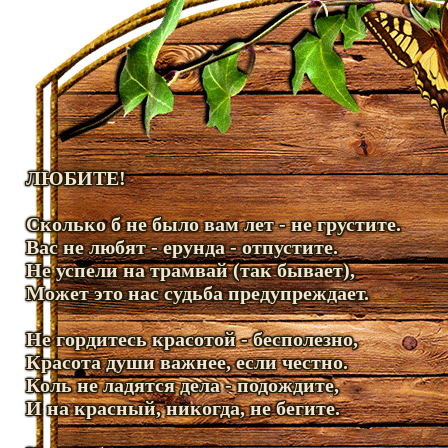
ЛЮБИТЕ!
Сколько б не было вам лет - не грустите.
Вас не любят - ерунда - отпустите.
Не успели на трамвай (так бывает),
Может это нас судьба предупреждает.
Не гордитесь красотой - бесполезно,
Красота души важнее, если честно.
Коль не ладятся дела - подождите,
И на красный, никогда, не бегите.