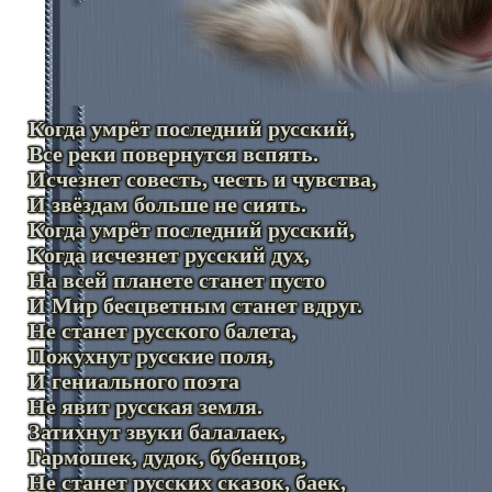
Когда умрёт последний русский,
Все реки повернутся вспять.
Исчезнет совесть, честь и чувства,
И звёздам больше не сиять.
Когда умрёт последний русский,
Когда исчезнет русский дух,
На всей планете станет пусто
И Мир бесцветным станет вдруг.
Не станет русского балета,
Пожухнут русские поля,
И гениального поэта
Не явит русская земля.
Затихнут звуки балалаек,
Гармошек, дудок, бубенцов,
Не станет русских сказок, баек,