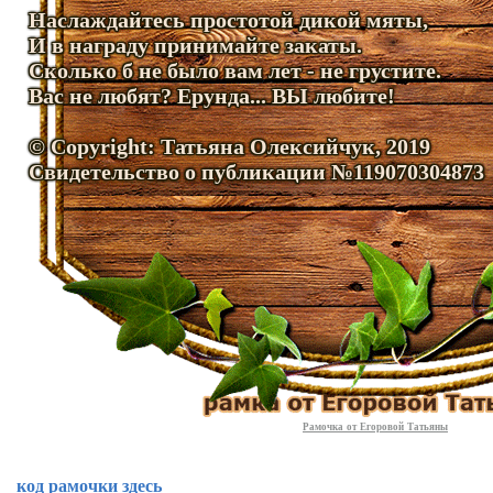
Наслаждайтесь простотой дикой мяты,
И в награду принимайте закаты.
Сколько б не было вам лет - не грустите.
Вас не любят? Ерунда... ВЫ любите!
© Copyright: Татьяна Олексийчук, 2019
Свидетельство о публикации №119070304873
Рамочка от Егоровой Татьяны
код рамочки здесь