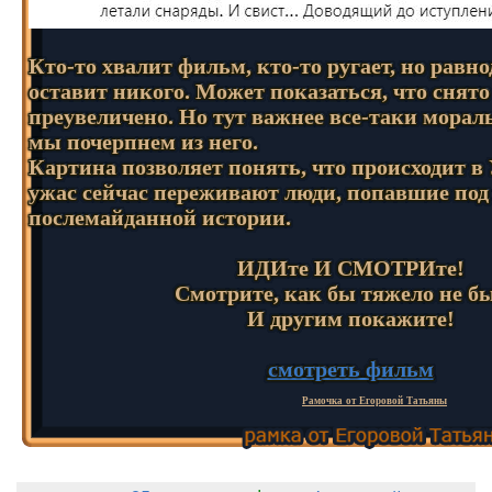
Кто-то хвалит фильм, кто-то ругает, но рав
оставит никого. Может показаться, что снято
преувеличено. Но тут важнее все-таки морал
мы почерпнем из него.
Картина позволяет понять, что происходит в
ужас сейчас переживают люди, попавшие под
послемайданной истории.
ИДИте И СМОТРИте!
Смотрите, как бы тяжело не б
И другим покажите!
смотреть фильм
Рамочка от Егоровой Татьяны