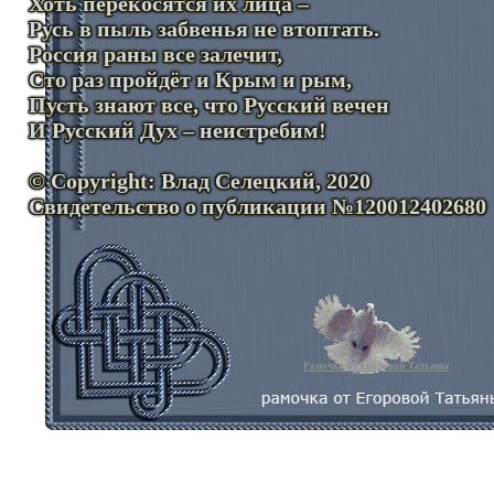
Хоть перекосятся их лица –
Русь в пыль забвенья не втоптать.
Россия раны все залечит,
Сто раз пройдёт и Крым и рым,
Пусть знают все, что Русский вечен
И Русский Дух – неистребим!
© Copyright: Влад Селецкий, 2020
Свидетельство о публикации №120012402680
Рамочка от Егоровой Татьяны