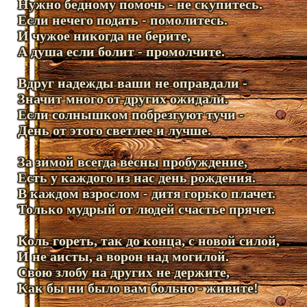
Нужно бедному помочь - не скупитесь.
Если нечего подать - помолитесь.
И чужое никогда не берите,
А душа если болит - промолчите.
Вдруг надежды ваши не оправдали -
Значит много от других ожидали.
Если солнышком побрезгуют тучи -
День от этого светлее и лучше.
За зимой всегда весны пробуждение,
Есть у каждого из нас день рождения.
В каждом взрослом - дитя горько плачет.
Только мудрый от людей счастье прячет.
Коль гореть, так до конца, с новой силой,
И не аисты, а ворон над могилой.
Свою злобу на других не держите,
Как бы ни было вам больно - живите!