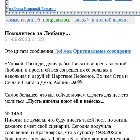
из блога Егоровой Татьяны
комментарии: 9
понравилось!
вверх^
к полной версии
Помолитесь за Любашу...
21-08-2023 21:23
Это цитата сообщения
Rohkea
Оригинальное сообщение
«Упокой, Господи, душу рабы Твоея новопреставленной
Любови, и прости ей вся согрешения её вольная и
невольная и даруй ей Царствие Небесное. Во имя Отца и
Сына и Святаго Духа. Аминь».🙏🏼.
Самое большее, что мы сейчас можем сделать для нее-это
молиться...
Пусть ангелы поют ей в небесах...
№ 1453
Никогда не думала, что буду писать такой пост, но жизнь
каждого имеет свой сценарий. Сегодня получила
сообщение из Красноярска, что в субботу 19.8.2023 в
больнице скончалась Любаша К, любимая мною в течение