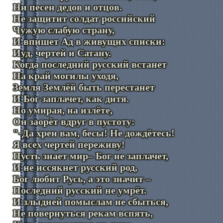
Ни песен дедов и отцов.
Не защитит солдат российский
Чужую слабую страну,
И впишет Ад в живущих списки:
Иуд, чертей и Сатану.
Когда последний русский встанет
На край могилы уходя,
Земля Землёй быть перестанет
И Бог заплачет, как дитя.
Но умирая, на излёте,
Он заорёт вдруг в пустоту:
"-Да хрен вам, бесы! Не дождётесь!
Я всех чертей переживу!
Пусть знает мир– Бог не заплачет,
И не иссякнет русский род,
Бог любит Русь, а это значит –
Последний русский не умрёт.
И злыдней помыслам не сбыться,
Не повернуться рекам вспять,