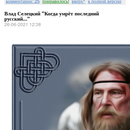
комментарии: 25
понравилось!
вверх^
к полной версии
Влад Селецкий "Когда умрёт последний
русский..."
26-06-2021 12:38