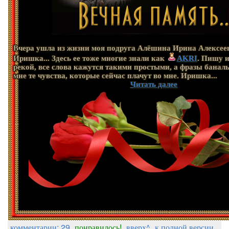
Вчера ушла из жизни моя подруга Алёшина Ирина Алексее
Иришка... Здесь ее тоже многие знали как
AKRI
. Пишу и
рекой, все слова кажутся такими простыми, а фразы банал
мне те чувства, которые сейчас плачут во мне. Иришка...
Читать далее
комментарии: 29
понравилось!
вверх^
к полной версии