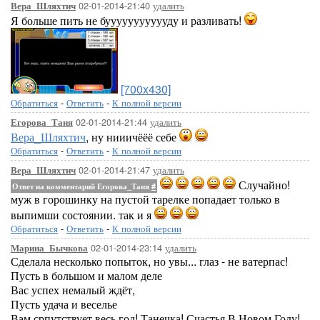
02-01-2014-21:40
удалить
Вера_Шляхтич
Я больше пить не буууууууууууду и разливать!
[700x430]
Обратиться
-
Ответить
-
К полной версии
02-01-2014-21:44
удалить
Егорова_Таня
Вера_Шляхтич
, ну нииичёёё себе
Обратиться
-
Ответить
-
К полной версии
02-01-2014-21:47
удалить
Вера_Шляхтич
Случайно!
Ответ на комментарий Егорова_Таня
#
муж в горошинку на пустой тарелке попадает только в
выпимши состоянии. так и я
Обратиться
-
Ответить
-
К полной версии
02-01-2014-23:14
удалить
Марина_Бычкова
Сделала несколько попыток, но увы... глаз - не ватерпас!
Пусть в большом и малом деле
Вас успех немалый ждёт,
Пусть удача и веселье
Вам српутствует весь год! Танечка! Счастья В Новом Году!