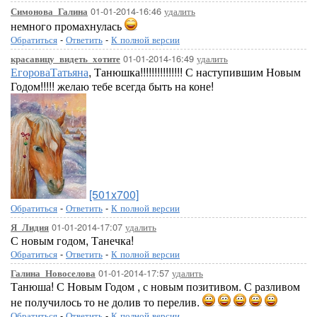
01-01-2014-16:46
удалить
Симонова_Галина
немного промахнулась
Обратиться
-
Ответить
-
К полной версии
01-01-2014-16:49
удалить
красавицу_видеть_хотите
ЕгороваТатьяна
, Танюшка!!!!!!!!!!!!!!! С наступившим Новым
Годом!!!!! желаю тебе всегда быть на коне!
[501x700]
Обратиться
-
Ответить
-
К полной версии
01-01-2014-17:07
удалить
Я_Лидия
С новым годом, Танечка!
Обратиться
-
Ответить
-
К полной версии
01-01-2014-17:57
удалить
Галина_Новоселова
Танюша! С Новым Годом , с новым позитивом. С разливом
не получилось то не долив то перелив.
Обратиться
-
Ответить
-
К полной версии