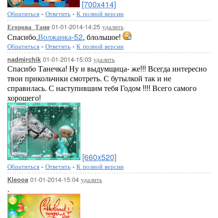
[700x414]
Обратиться
-
Ответить
-
К полной версии
01-01-2014-14:25
удалить
Егорова_Таня
Спасибо,
Волжанка-52
, блольшое!
Обратиться
-
Ответить
-
К полной версии
01-01-2014-15:03
удалить
nadmirchik
Спасибо Танечка! Ну и выдумщица- же!!! Всегда интересно
твои прикольчики смотреть. С бутылкой так и не
справилась. С наступившим тебя Годом !!!! Всего самого
хорошего!
[660x520]
Обратиться
-
Ответить
-
К полной версии
01-01-2014-15:04
удалить
Kleooa
.