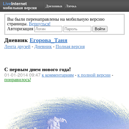
Live
Internet
Дневники
Личка
мобильная версия
Вы были перенаправлены на мобильную версию
страницы.
Вернуться!
Авторизация
Дневник
Егорова_Таня
Лента друзей
-
Дневник
-
Полная версия
С первым днем нового года!
01-01-2014 09:47
к комментариям
-
к полной версии
-
понравилось!