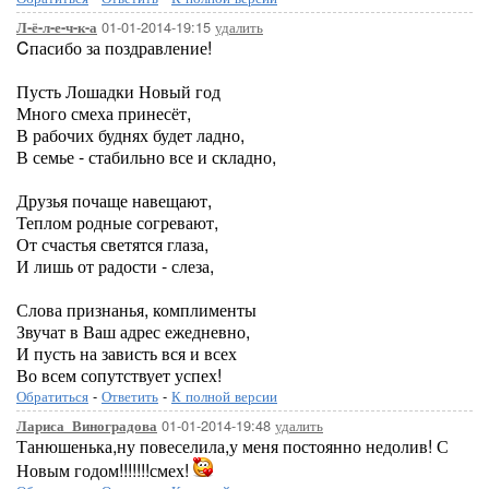
01-01-2014-19:15
удалить
Л-ё-л-е-ч-к-а
Cпасибо за поздравление!
Пусть Лошадки Новый год
Много смеха принесёт,
В рабочих буднях будет ладно,
В семье - стабильно все и складно,
Друзья почаще навещают,
Теплом родные согревают,
От счастья светятся глаза,
И лишь от радости - слеза,
Слова признанья, комплименты
Звучат в Ваш адрес ежедневно,
И пусть на зависть вся и всех
Во всем сопутствует успех!
Обратиться
-
Ответить
-
К полной версии
01-01-2014-19:48
удалить
Лариса_Виноградова
Танюшенька,ну повеселила,у меня постоянно недолив! С
Новым годом!!!!!!!смех!