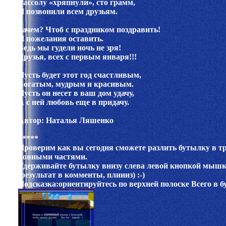
Рассолу «хряпнули», сто грамм,
И позвонили всем друзьям.
Зачем? Чтоб с праздником поздравить!
И пожелания оставить.
Ведь мы гудели ночь не зря!
Друзья, всех с первым января!!!
Пусть будет этот год счастливым,
Богатым, мудрым и красивым.
Пусть он несет в ваш дом удачу,
А с ней любовь еще в придачу.
Автор: Наталья Ляшенко
*****
Проверим как вы сегодня сможете разлить бутылку в т
ровными частями.
Удерживайте бутылку внизу слева левой кнопкой мыш
(результат в комменты, плиииз) :-)
Подсказка:ориентируйтесь по верхней полоске Всего в 