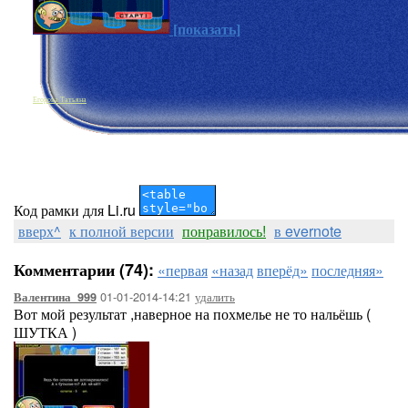
[показать]
Егорова Татьяна
Код рамки для Li.ru
вверх^
к полной версии
понравилось!
в evernote
Комментарии (74):
«первая
«назад
вперёд»
последняя»
01-01-2014-14:21
удалить
Валентина_999
Вот мой результат ,наверное на похмелье не то нальёшь (
ШУТКА )