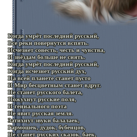
Когда умрёт последний русский,
Все реки повернутся вспять.
Исчезнет совесть, честь и чувства,
И звёздам больше не сиять.
Когда умрёт последний русский,
Когда исчезнет русский дух,
На всей планете станет пусто
И Мир бесцветным станет вдруг.
Не станет русского балета,
Пожухнут русские поля,
И гениального поэта
Не явит русская земля.
Затихнут звуки балалаек,
Гармошек, дудок, бубенцов,
Не станет русских сказок, баек,