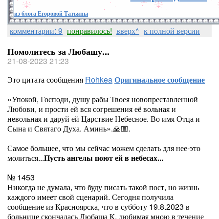
из блога Егоровой Татьяны
комментарии: 9
понравилось!
вверх^
к полной версии
Помолитесь за Любашу...
21-08-2023 21:23
Это цитата сообщения
Rohkea
Оригинальное сообщение
«Упокой, Господи, душу рабы Твоея новопреставленной
Любови, и прости ей вся согрешения её вольная и
невольная и даруй ей Царствие Небесное. Во имя Отца и
Сына и Святаго Духа. Аминь».🙏🏼.
Самое большее, что мы сейчас можем сделать для нее-это
молиться...
Пусть ангелы поют ей в небесах...
№ 1453
Никогда не думала, что буду писать такой пост, но жизнь
каждого имеет свой сценарий. Сегодня получила
сообщение из Красноярска, что в субботу 19.8.2023 в
больнице скончалась Любаша К, любимая мною в течение