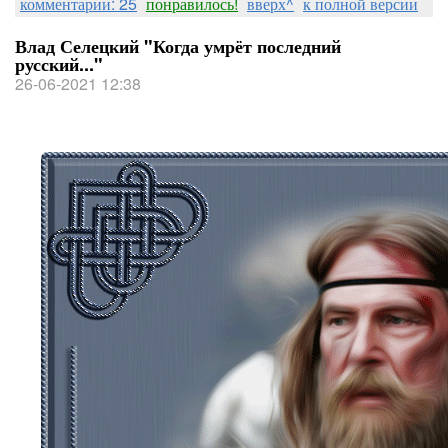
комментарии: 25
понравилось!
вверх^
к полной версии
Влад Селецкий "Когда умрёт последний
русский..."
26-06-2021 12:38