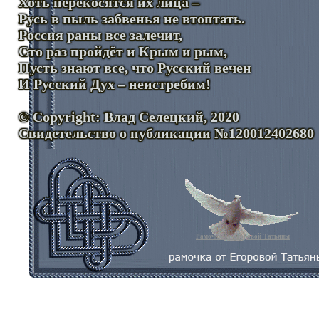
Хоть перекосятся их лица –
Русь в пыль забвенья не втоптать.
Россия раны все залечит,
Сто раз пройдёт и Крым и рым,
Пусть знают все, что Русский вечен
И Русский Дух – неистребим!
© Copyright: Влад Селецкий, 2020
Свидетельство о публикации №120012402680
Рамочка от Егоровой Татьяны