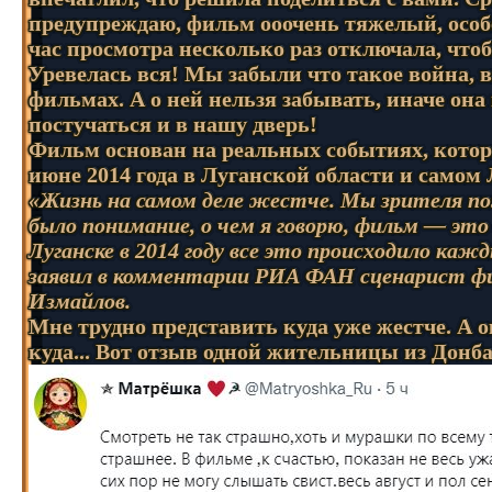
предупреждаю, фильм ооочень тяжелый, особе
час просмотра несколько раз отключала, чт
Уревелась вся! Мы забыли что такое война, 
фильмах. А о ней нельзя забывать, иначе она
постучаться и в нашу дверь!
Фильм основан на реальных событиях, котор
июне 2014 года в Луганской области и самом 
«Жизнь на самом деле жестче. Мы зрителя п
было понимание, о чем я говорю, фильм — это д
Луганске в 2014 году все это происходило каж
заявил в комментарии РИА ФАН сценарист ф
Измайлов.
Мне трудно представить куда уже жестче. А о
куда... Вот отзыв одной жительницы из Донба