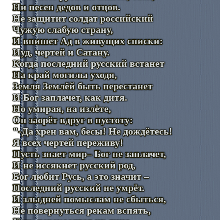
Ни песен дедов и отцов.
Не защитит солдат российский
Чужую слабую страну,
И впишет Ад в живущих списки:
Иуд, чертей и Сатану.
Когда последний русский встанет
На край могилы уходя,
Земля Землёй быть перестанет
И Бог заплачет, как дитя.
Но умирая, на излёте,
Он заорёт вдруг в пустоту:
"-Да хрен вам, бесы! Не дождётесь!
Я всех чертей переживу!
Пусть знает мир– Бог не заплачет,
И не иссякнет русский род,
Бог любит Русь, а это значит –
Последний русский не умрёт.
И злыдней помыслам не сбыться,
Не повернуться рекам вспять,