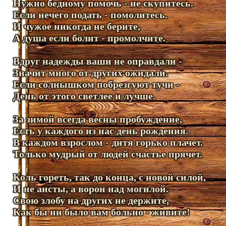
Нужно бедному помочь - не скупитесь.
Если нечего подать - помолитесь.
И чужое никогда не берите,
А душа если болит - промолчите.
Вдруг надежды ваши не оправдали -
Значит много от других ожидали.
Если солнышком побрезгуют тучи -
День от этого светлее и лучше.
За зимой всегда весны пробуждение,
Есть у каждого из нас день рождения.
В каждом взрослом - дитя горько плачет.
Только мудрый от людей счастье прячет.
Коль гореть, так до конца, с новой силой,
И не аисты, а ворон над могилой.
Свою злобу на других не держите,
Как бы ни было вам больно - живите!