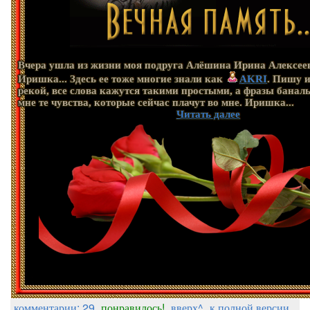
Вчера ушла из жизни моя подруга Алёшина Ирина Алексее
Иришка... Здесь ее тоже многие знали как
AKRI
. Пишу и
рекой, все слова кажутся такими простыми, а фразы банал
мне те чувства, которые сейчас плачут во мне. Иришка...
Читать далее
комментарии: 29
понравилось!
вверх^
к полной версии