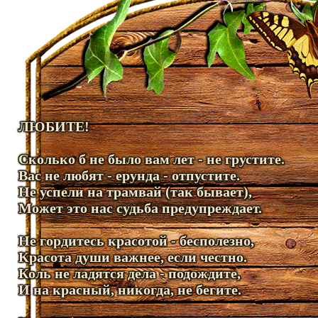
ЛЮБИТЕ!
Сколько б не было вам лет - не грустите.
Вас не любят - ерунда - отпустите.
Не успели на трамвай (так бывает),
Может это нас судьба предупреждает.
Не гордитесь красотой - бесполезно,
Красота души важнее, если честно.
Коль не ладятся дела - подождите,
И на красный, никогда, не бегите.