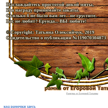
Наслаждайтесь простотой дикой мяты,
И в награду принимайте закаты.
Сколько б не было вам лет - не грустите.
Вас не любят? Ерунда... ВЫ любите!
© Copyright: Татьяна Олексийчук, 2019
Свидетельство о публикации №119070304873
Рамочка от Егоровой Татьяны
код рамочки здесь