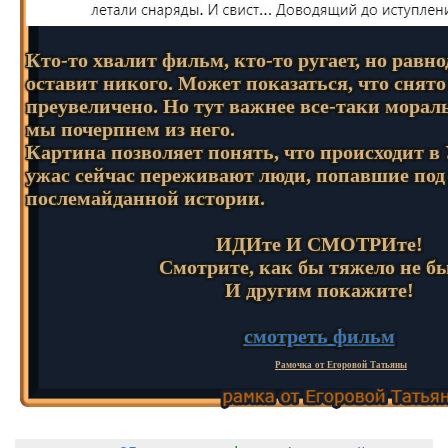
Кто-то хвалит фильм, кто-то ругает, но рав
оставит никого. Может показаться, что снято
преувеличено. Но тут важнее все-таки морал
мы почерпнем из него.
Картина позволяет понять, что происходит в
ужас сейчас переживают люди, попавшие под
послемайданной истории.
ИДИте И СМОТРИте!
Смотрите, как бы тяжело не б
И другим покажите!
смотреть фильм
Рамочка от Егоровой Татьяны