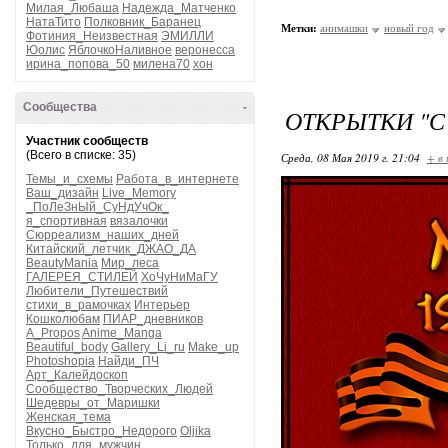
Милая_Любаша
Надежда_Матченко
НатаТито
Полковник_Баранец
Метки:
анимашки
новый год
Фотиния_Неизвестная
ЭМИЛЛИ
Юолис
ЯблочкоНаливное
веронесса
ирина_попова_50
милена70
хон
Сообщества
-
ОТКРЫТКИ "С
Участник сообществ
(Всего в списке: 35)
Среда, 08 Мая 2019 г. 21:04
+ в
Темы_и_схемы
Работа_в_интернете
Ваш_дизайн
Live_Memory
_ПоЛеЗнЫй_СуНдУчОк_
я_спортивная
вязалочки
Сюрреализм_наших_дней
Китайский_летчик_ДЖАО_ДА
BeautyMania
Мир_леса
ГАЛЕРЕЯ_СТИЛЕЙ
ХоЧуНиМаГУ
Любители_Путешествий
стихи_в_рамочках
Интерьер
Кошколюбам
ПИАР_дневников
A_Propos
Anime_Manga
Beautiful_body
Gallery_Li_ru
Make_up
Photoshopia
Найди_ПЧ
Арт_Калейдоскоп
Сообщество_Творческих_Людей
Шедевры_от_Маришки
Женская_тема
Вкусно_Быстро_Недорого
Oljika
Только_для_мужчин