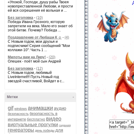
«Упокой, Господи, душу рабы Твоея
новопреставленной Любови, и прости
ей вся согрешения её вольная и ...
Без заголовка
-
(10)
Победа Ивана Грозного, которую
запретили на века. Мало кто знает об
этой битве. Почему? Победа ...
Поздравление от Любаши К ☺
-
(4)
С Новым годом, мои друзья и
подписчики! Серия сообщений "Мои
коллажи-10": Часть 1 ...
Милоты вам на Лиру!
-
(20)
Олешек - поёт мой сын Андрей
Без заголовка
-
(12)
С Новым годом, любимый
LiveInternet!!! Пусть Новый год
звездой счастливой, Войдет в с...
Метки
-
gif
анимашки
аудио
windows
безопасность в
безопасность
видео
интернете
бесплатно
виртуальные прогулки
гадания
генераторы
для
день победы