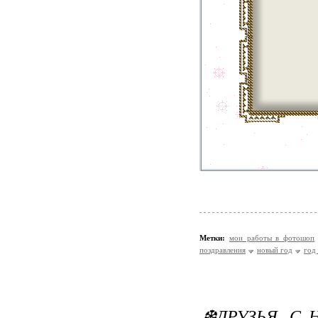
Метки:
мои работы в фотошоп
поздравления
новый год
год
❆ДРУЗЬЯ, С