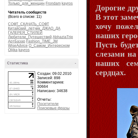
Только_для_женщин
Frondam
kayros
Дорогие др
Читатель сообществ
В этот зам
(Всего в списке: 11)
хочу поже
СОФТ_СКАЧАТЬ_СОФТ
Китайский_летчик_ДЖАО_ДА
ГАЛЕРЕЯ_СТИЛЕЙ
наших герое
Любители_Путешествий
AbhaziaTrip
АртБазар
Fashion_TIME_JM
Пусть буде
WiseAdvice
О_Самом_Интересном
Oljika
kayros
слезами на 
наших сем
Статистика
-
сердцах.
Создан: 09.02.2010
Записей: 898
Комментариев:
30664
Написано: 34638
Отчеты:
Посетители
Поисковые фразы