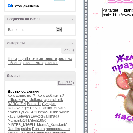
в этом дневнике
Подписка по e-mail
-
Интересы
-
Все (5)
блоги
заработок в интернете
реклама
в блоге
фотосъемка
фотошоп
Друзья
-
Все (663)
Друзья оффлайн
Кого давно нет?
Кого добавить?
-
_Шоколад_-
-Juliana-
apostol_nik
BARGUZIN
Bonito11
Cymylau
DarkAvenger
DeMitr
Dmitry_Shvarts
drobbi
ilya-m1972
IrchaV
Irishkin-dom
ka82
Ketevan
Leykoteya
limada
Margarita19
Miledi1950
MISTER_MIGELL
MonnA_KonstantA
Naniika
pakira
Rohkea
romeoparadise