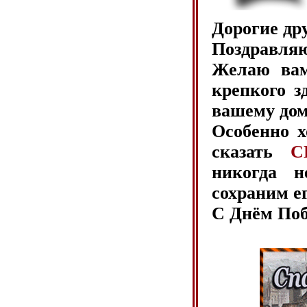
Дорогие др
Поздравл
Желаю вам
крепкого з
вашему дом
Особенно х
сказать
С
никогда н
сохраним е
С Днём По