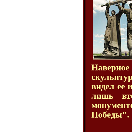
Наверно
скульпту
видел ее 
лишь вт
монумен
Победы".