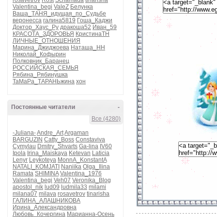
rosavetrov
Rost
Schamada
tinarisha
Valentina_begi
ValeZ
Белунка
Ваша_ТАНЯ_идущая_по_Судьбе
веронесса
галина5819
Гоша_Каджи
Доктор_Хаус_Ру
дракоша52
Иван_59
КРАСОТА_ЗДОРОВЬЯ
КристинаТН
ЛИЧНЫЕ_ОТНОШЕНИЯ
Марина_Джиджоева
Наташа_НН
Николай_Кофырин
Полковник_Баранец
РОССИЙСКАЯ_СЕМЬЯ
Рябина_Рябинушка
ТаМаРа_ТАРАНЬжина
хон
Постоянные читатели
-
Все (4280)
-Juliana-
Andre_Art
Argaman
BARGUZIN
Catty_Boss
Constaviva
Cymylau
Dmitry_Shvarts
Ga-lina
IV60
Ipola
Irina_Maiskaya
Ketevan
Laticia
Lenyr
Leykoteya
MonnA_KonstantA
NATALI_KOMJATI
Naniika
Olga_Ilina
Ramata
SHIMINA
Valentina_1976
Valentina_begi
Veh07
Veronika_Blog
apostol_nik
lud09
ludmila33
milami
milana07
milava
rosavetrov
tinarisha
ГАЛИНА_АЛАШНИКОВА
Ирина_Александровна
Любовь_Кочергина
Марианна-Осень