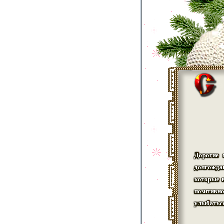
Дорогие 
долгожд
которые 
позитивн
улыбатьс