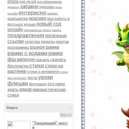
блога
для детей
для оформления
забавно
здоровье
драконы
игры
интересно
онлайн
клипарт
красиво
компьютер
мои работы в
новый год
фотошоп
музыка
онлайн
оформление блога
память
поздравления
полезные
ссылки
притчи
политика
приколы
рамки
разное
программы
рамки с кодами
рамки
фш
религия
скачать
скачать
стихи
бесплатно
стихи на
картинке
стихи о интернете
стихи
уроки
тесты
про интернет
флешки
это надо
фотошоп
юмор
знать
юмористические
стихи
Видео
-
Все (1)
"Танцующий" мост
в