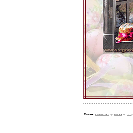
Метки:
анимашки
пасха
поз