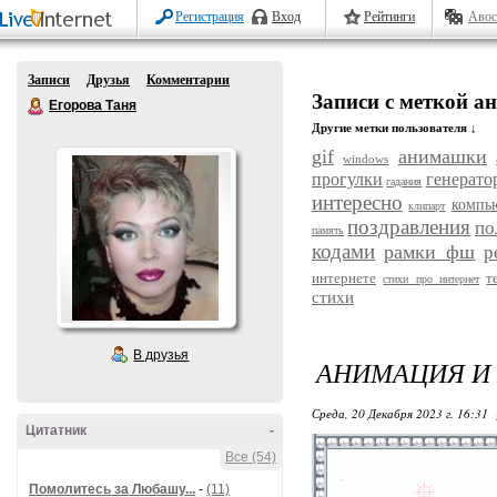
Регистрация
Вход
Рейтинги
Авос
Записи
Друзья
Комментарии
Записи с меткой 
Егорова Таня
Другие метки пользователя ↓
gif
анимашки
windows
прогулки
генерато
гадания
интересно
компь
клипарт
поздравления
по
память
кодами
рамки фш
р
интернете
т
стихи про интернет
стихи
В друзья
АНИМАЦИЯ И 
Среда, 20 Декабря 2023 г. 16:31
Цитатник
-
Все (54)
Помолитесь за Любашу...
-
(11)