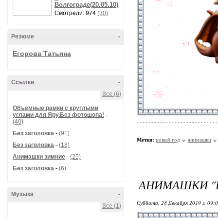
Волгограде(20.05.10)
Смотрели: 974
(30)
Резюме
-
Егорова Татьяна
Ссылки
-
Все (6)
Объемные рамки с круглыми
углами для Яру.Без фотошопа!
-
(40)
Без заголовка
-
(91)
Метки:
новый год
анимашки
Без заголовка
-
(18)
Анимашки зимние
-
(25)
Без заголовка
-
(6)
АНИМАШКИ "
Музыка
-
Суббота, 28 Декабря 2019 г. 09:
Все (1)