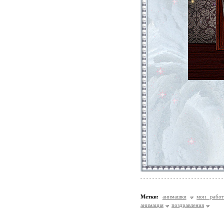
Метки:
анимашки
мои рабо
анимация
поздравления