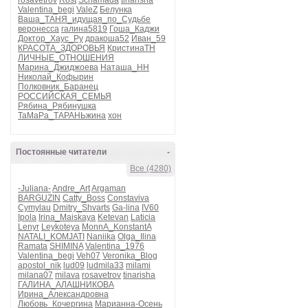
rosavetrov
Rost
Schamada
tinarisha
Valentina_begi
ValeZ
Белунка
Ваша_ТАНЯ_идущая_по_Судьбе
веронесса
галина5819
Гоша_Каджи
Доктор_Хаус_Ру
дракоша52
Иван_59
КРАСОТА_ЗДОРОВЬЯ
КристинаТН
ЛИЧНЫЕ_ОТНОШЕНИЯ
Марина_Джиджоева
Наташа_НН
Николай_Кофырин
Полковник_Баранец
РОССИЙСКАЯ_СЕМЬЯ
Рябина_Рябинушка
ТаМаРа_ТАРАНЬжина
хон
Постоянные читатели
-
Все (4280)
-Juliana-
Andre_Art
Argaman
BARGUZIN
Catty_Boss
Constaviva
Cymylau
Dmitry_Shvarts
Ga-lina
IV60
Ipola
Irina_Maiskaya
Ketevan
Laticia
Lenyr
Leykoteya
MonnA_KonstantA
NATALI_KOMJATI
Naniika
Olga_Ilina
Ramata
SHIMINA
Valentina_1976
Valentina_begi
Veh07
Veronika_Blog
apostol_nik
lud09
ludmila33
milami
milana07
milava
rosavetrov
tinarisha
ГАЛИНА_АЛАШНИКОВА
Ирина_Александровна
Любовь_Кочергина
Марианна-Осень