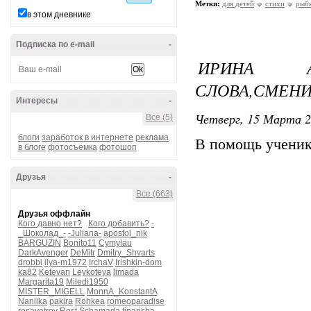
Метки:
для детей
стихи
рыб
в этом дневнике
Подписка по e-mail
-
ИРИНА А
СЛОВА,СМЕНИ
Интересы
-
Четверг, 15 Марта 2
Все (5)
блоги
заработок в интернете
реклама
В помощь ученик
в блоге
фотосъемка
фотошоп
Друзья
-
Все (663)
Друзья оффлайн
Кого давно нет?
Кого добавить?
-
_Шоколад_-
-Juliana-
apostol_nik
BARGUZIN
Bonito11
Cymylau
DarkAvenger
DeMitr
Dmitry_Shvarts
drobbi
ilya-m1972
IrchaV
Irishkin-dom
ka82
Ketevan
Leykoteya
limada
Margarita19
Miledi1950
MISTER_MIGELL
MonnA_KonstantA
Naniika
pakira
Rohkea
romeoparadise