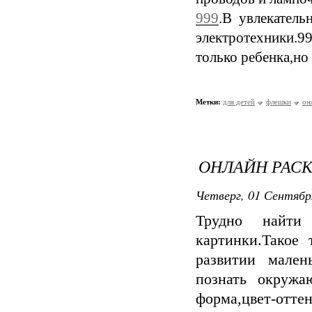
999
.В увлекатель
электротехники.9
только ребенка,но 
Метки:
для детей
флешки
он
ОНЛАЙН РАС
Четверг, 01 Сентябр
Трудно найти 
картинки.Такое
развитии мален
познать окружа
форма,цвет-отт