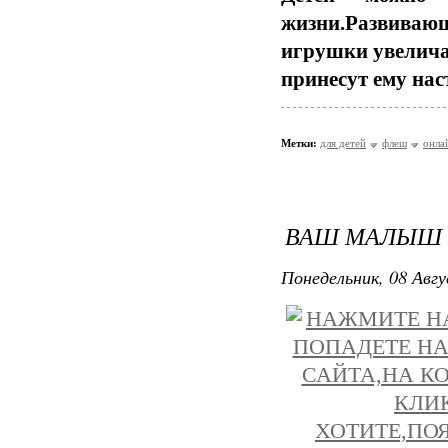
жизни.Развиваю
игрушки увелича
принесут ему на
Метки:
для детей
флеш
онла
ВАШ МАЛЫШ 
Понедельник, 08 Авгу