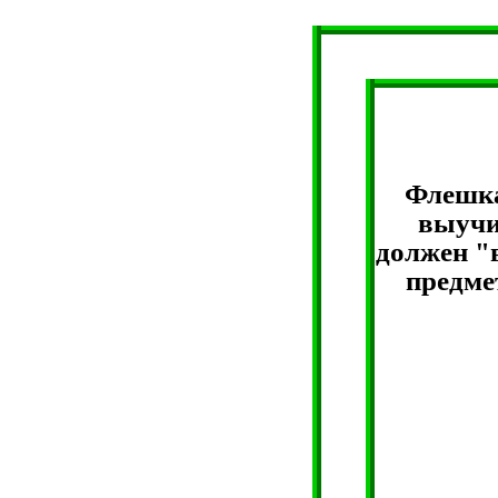
Флешка
выучи
должен "в
предме