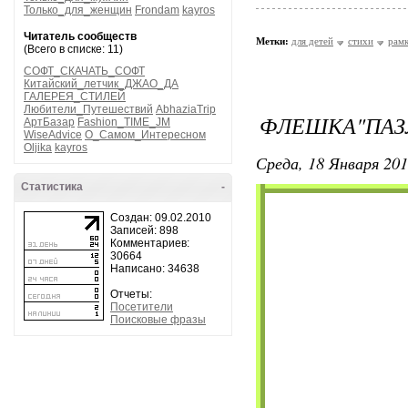
Только_для_женщин
Frondam
kayros
Читатель сообществ
Метки:
для детей
стихи
рамк
(Всего в списке: 11)
СОФТ_СКАЧАТЬ_СОФТ
Китайский_летчик_ДЖАО_ДА
ГАЛЕРЕЯ_СТИЛЕЙ
Любители_Путешествий
AbhaziaTrip
ФЛЕШКА"ПАЗ
АртБазар
Fashion_TIME_JM
WiseAdvice
О_Самом_Интересном
Oljika
kayros
Среда, 18 Января 201
Статистика
-
Создан: 09.02.2010
Записей: 898
Комментариев:
30664
Написано: 34638
Отчеты:
Посетители
Поисковые фразы