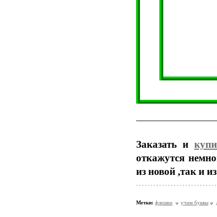
Заказать и
купи
откажутся немно
из новой ,так и 
Метки:
флешки
учим буквы