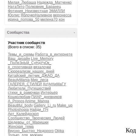
Милая_Любаша
Надежда_Матченко
НатаТито
Полковник_Баранец
Фотиния_Неизвестная
ЭМИЛЛИ
Юолис
ЯблочкоНаливное
веронесса
ирина_попова_50
милена70
хон
Сообщества
-
Участник сообществ
(Всего в списке: 35)
Темы_и_схемы
Работа_в_интернете
Ваш_дизайн
Live_Memory
_ПоЛеЗнЫй_СуНдУчОк_
я_спортивная
вязалочки
Сюрреализм_наших_дней
Китайский_летчик_ДЖАО_ДА
BeautyMania
Мир_леса
ГАЛЕРЕЯ_СТИЛЕЙ
ХоЧуНиМаГУ
Любители_Путешествий
стихи_в_рамочках
Интерьер
Кошколюбам
ПИАР_дневников
A_Propos
Anime_Manga
Beautiful_body
Gallery_Li_ru
Make_up
Photoshopia
Найди_ПЧ
Арт_Калейдоскоп
Сообщество_Творческих_Людей
Шедевры_от_Маришки
Женская_тема
Код
Вкусно_Быстро_Недорого
Oljika
Только_для_мужчин