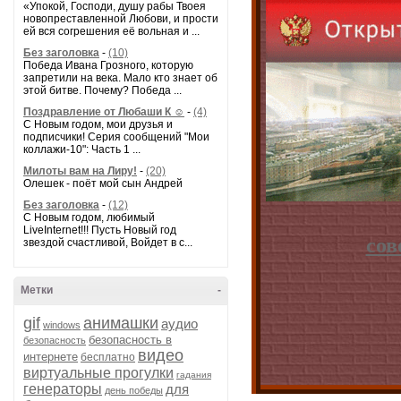
«Упокой, Господи, душу рабы Твоея
новопреставленной Любови, и прости
ей вся согрешения её вольная и ...
Без заголовка
-
(10)
Победа Ивана Грозного, которую
запретили на века. Мало кто знает об
этой битве. Почему? Победа ...
Поздравление от Любаши К ☺
-
(4)
С Новым годом, мои друзья и
подписчики! Серия сообщений "Мои
коллажи-10": Часть 1 ...
Милоты вам на Лиру!
-
(20)
Олешек - поёт мой сын Андрей
Без заголовка
-
(12)
С Новым годом, любимый
LiveInternet!!! Пусть Новый год
сов
звездой счастливой, Войдет в с...
Метки
-
gif
анимашки
аудио
windows
безопасность в
безопасность
видео
интернете
бесплатно
виртуальные прогулки
гадания
генераторы
для
день победы