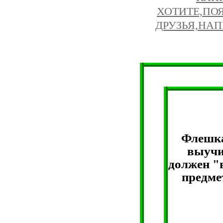
Флешка
выучи
должен "в
предме