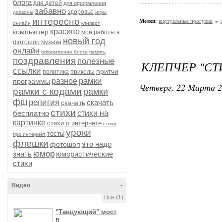
блога
для детей
для оформления
забавно
здоровье
драконы
игры
интересно
Метки:
виртуальные прогулки
онлайн
клипарт
красиво
компьютер
мои работы в
новый год
фотошоп
музыка
онлайн
оформление блога
память
поздравления
полезные
КЛЕПЧЕР "СТ
ссылки
притчи
политика
приколы
рамки
разное
программы
Четверг, 22 Марта 2
рамки с кодами
рамки
фш
религия
скачать
скачать
стихи
бесплатно
стихи на
картинке
стихи о интернете
стихи
уроки
тесты
про интернет
флешки
это надо
фотошоп
юмор
знать
юмористические
стихи
Видео
-
Все (1)
"Танцующий" мост
в