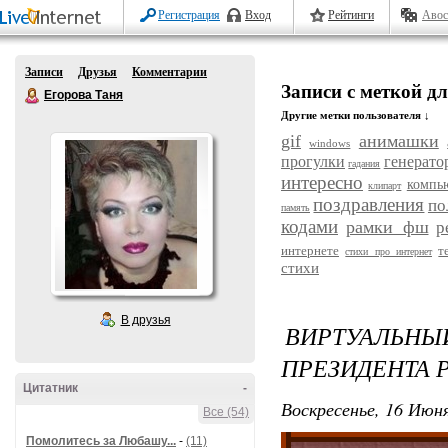
Регистрация
Вход
Рейтинги
Авос
Записи
Друзья
Комментарии
Записи с меткой дл
Егорова Таня
Другие метки пользователя ↓
gif
анимашки
windows
прогулки
генерато
гадания
интересно
компь
клипарт
поздравления
по
память
кодами
рамки фш
р
интернете
т
стихи про интернет
стихи
В друзья
ВИРТУАЛЬ
ПРЕЗИДЕНТА 
Цитатник
-
Воскресенье, 16 Июня
Все (54)
Помолитесь за Любашу...
-
(11)