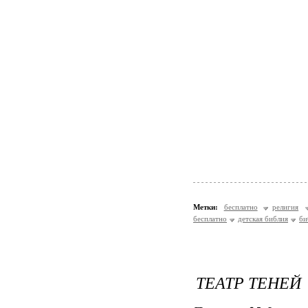
Метки:
бесплатно
религия
бесплатно
детская библия
би
ТЕАТР ТЕНЕЙ