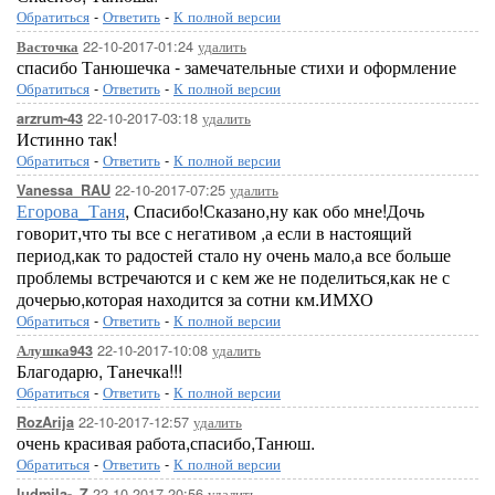
Обратиться
-
Ответить
-
К полной версии
22-10-2017-01:24
удалить
Васточка
спасибо Танюшечка - замечательные стихи и оформление
Обратиться
-
Ответить
-
К полной версии
22-10-2017-03:18
удалить
arzrum-43
Истинно так!
Обратиться
-
Ответить
-
К полной версии
22-10-2017-07:25
удалить
Vanessa_RAU
Егорова_Таня
, Спасибо!Сказано,ну как обо мне!Дочь
говорит,что ты все с негативом ,а если в настоящий
период,как то радостей стало ну очень мало,а все больше
проблемы встречаются и с кем же не поделиться,как не с
дочерью,которая находится за сотни км.ИМХО
Обратиться
-
Ответить
-
К полной версии
22-10-2017-10:08
удалить
Алушка943
Благодарю, Танечка!!!
Обратиться
-
Ответить
-
К полной версии
22-10-2017-12:57
удалить
RozArija
очень красивая работа,спасибо,Танюш.
Обратиться
-
Ответить
-
К полной версии
22-10-2017-20:56
удалить
ludmila-_Z