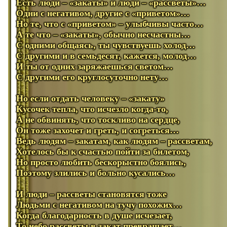
Есть люди – «закаты» и люди – «рассветы»…
Одни с негативом, другие с «приветом»…
Но те, что с «приветом» – улыбчивы часто…
А те что – «закаты», обычно несчастны…
С одними общаясь, ты чувствуешь холод…
С другими и в семьдесят, кажется, молод…
И ты от одних заряжаешься светом…
С другими его круглосуточно нету…
Но если отдать человеку – «закату»
Кусочек тепла, что исчезло когда-то,
А не обвинять, что тоскливо на сердце,
Он тоже захочет и греть, и согреться…
Ведь людям – закатам, как людям – рассветам,
Хотелось бы к счастью пойти за билетом,
Но просто любить бескорыстно боялись,
Поэтому злились и больно кусались…
И люди – рассветы становятся тоже
Людьми с негативом на тучу похожих…
Когда благодарность в душе исчезает,
То небо рассветы в закат превращает…