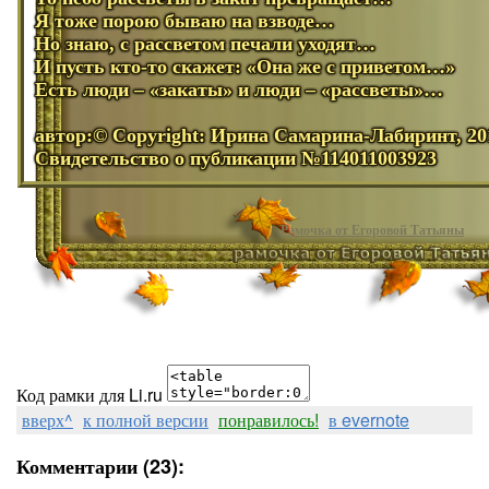
Я тоже порою бываю на взводе…
Но знаю, с рассветом печали уходят…
И пусть кто-то скажет: «Она же с приветом…»
Есть люди – «закаты» и люди – «рассветы»…
автор:© Copyright: Ирина Самарина-Лабиринт, 20
Свидетельство о публикации №114011003923
Рамочка от Егоровой Татьяны
Код рамки для Li.ru
вверх^
к полной версии
понравилось!
в evernote
Комментарии (23):