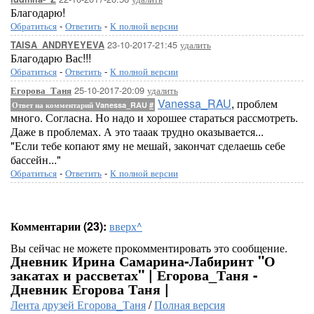
Благодарю!
Обратиться
-
Ответить
-
К полной версии
23-10-2017-21:45
удалить
TAISA_ANDRYEYEVA
Благодарю Вас!!!
Обратиться
-
Ответить
-
К полной версии
25-10-2017-20:09
удалить
Егорова_Таня
Vanessa_RAU
, проблем
Ответ на комментарий Vanessa_RAU
#
много. Согласна. Но надо и хорошее стараться рассмотреть.
Даже в проблемах. А это тааак трудно оказывается...
"Если тебе копают яму не мешай, закончат сделаешь себе
бассейн..."
Обратиться
-
Ответить
-
К полной версии
Комментарии (23):
вверх^
Вы сейчас не можете прокомментировать это сообщение.
Дневник Ирина Самарина-Лабиринт "О
закатах и рассветах" | Егорова_Таня -
Дневник Егорова Таня |
Лента друзей Егорова_Таня
/
Полная версия