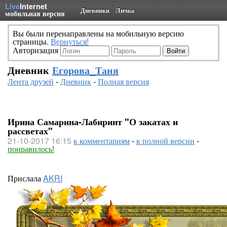
Live
Internet
Дневники
Личка
мобильная версия
Вы были перенаправлены на мобильную версию
страницы.
Вернуться!
Авторизация
Дневник
Егорова_Таня
Лента друзей
-
Дневник
-
Полная версия
Ирина Самарина-Лабиринт "О закатах и
рассветах"
21-10-2017 16:15
к комментариям
-
к полной версии
-
понравилось!
Прислала
AKRI