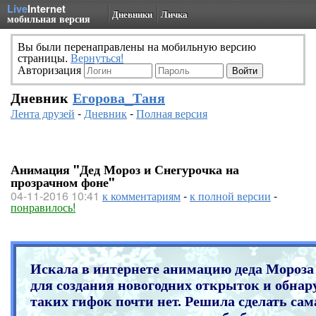
Live
Internet
Дневники
Личка
мобильная версия
Вы были перенаправлены на мобильную версию
страницы.
Вернуться!
Авторизация
Дневник
Егорова_Таня
Лента друзей
-
Дневник
-
Полная версия
Анимация "Дед Мороз и Снегурочка на
прозрачном фоне"
04-11-2016 10:41
к комментариям
-
к полной версии
-
понравилось!
Искала в интернете анимацию деда Моро
для создания новогодних открыток и обнар
таких гифок почти нет. Решила сделать са