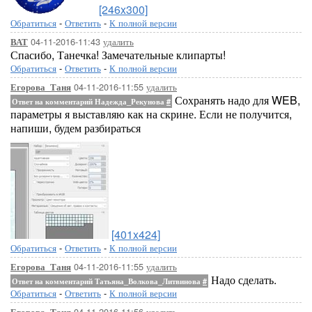
[246x300]
Обратиться
-
Ответить
-
К полной версии
04-11-2016-11:43
удалить
ВАТ
Спасибо, Танечка! Замечательные клипарты!
Обратиться
-
Ответить
-
К полной версии
04-11-2016-11:55
удалить
Егорова_Таня
Сохранять надо для WEB,
Ответ на комментарий Надежда_Рекунова
#
параметры я выставляю как на скрине. Если не получится,
напиши, будем разбираться
[401x424]
Обратиться
-
Ответить
-
К полной версии
04-11-2016-11:55
удалить
Егорова_Таня
Надо сделать.
Ответ на комментарий Татьяна_Волкова_Литвинова
#
Обратиться
-
Ответить
-
К полной версии
04-11-2016-11:56
удалить