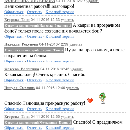
04-11-2016-12:27
удалить
ВАЛЕНТИНА_ЛИСЕНКОВА
Великолепная работа!!! Благодарю!
Обратиться
-
Ответить
-
К полной версии
04-11-2016-12:33
удалить
Егорова_Таня
А кадры на прозрачном
Ответ на комментарий Надежда_Рекунова
#
фоне? только после сохранения появляется фон?
Обратиться
-
Ответить
-
К полной версии
04-11-2016-12:39
удалить
Надежда_Рекунова
Ну да, на прозрачном, а после
Ответ на комментарий Егорова_Таня
#
сохранения на белом...
Обратиться
-
Ответить
-
К полной версии
04-11-2016-12:46
удалить
Фатеева_Валентина
Какая молодец! Очень красиво. Спасибо
Обратиться
-
Ответить
-
К полной версии
04-11-2016-12:46
удалить
Нинуля_Смолина
Спасибо,Танюша,за прекрасную работу!
Обратиться
-
Ответить
-
К полной версии
04-11-2016-12:55
удалить
Егорова_Таня
Спасибо! С праздничком!
Ответ на комментарий Мечтающая_Ирина
#
Обратиться
-
Ответить
-
К полной версии