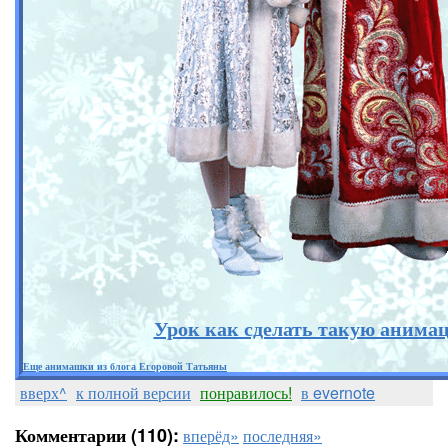
Урок как сделать такую анима
Еще анимашки из блога Егоровой Татьяны
вверх^
к полной версии
понравилось!
в evernote
Комментарии (110):
вперёд»
последняя»