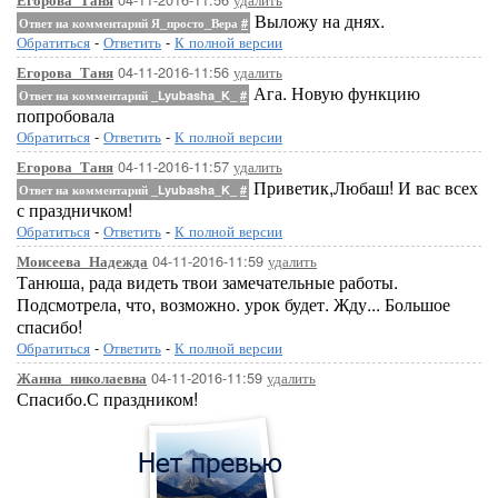
Егорова_Таня
Выложу на днях.
Ответ на комментарий Я_просто_Вера
#
Обратиться
-
Ответить
-
К полной версии
04-11-2016-11:56
удалить
Егорова_Таня
Ага. Новую функцию
Ответ на комментарий _Lyubasha_K_
#
попробовала
Обратиться
-
Ответить
-
К полной версии
04-11-2016-11:57
удалить
Егорова_Таня
Приветик,Любаш! И вас всех
Ответ на комментарий _Lyubasha_K_
#
с праздничком!
Обратиться
-
Ответить
-
К полной версии
04-11-2016-11:59
удалить
Моисеева_Надежда
Танюша, рада видеть твои замечательные работы.
Подсмотрела, что, возможно. урок будет. Жду... Большое
спасибо!
Обратиться
-
Ответить
-
К полной версии
04-11-2016-11:59
удалить
Жанна_николаевна
Спасибо.С праздником!