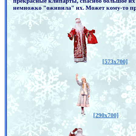
прекрасные клипарты, спасибо большое их 
немножко "оживила" их. Может кому-то пр
[573x700]
[290x700]