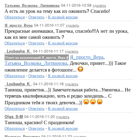
04-11-2016-10:58
удалить
Татьяна_Волкова_Литвинова
А есть ли урок на тему как их оживить? Спасибо!
Обратиться
-
Ответить
-
К полной версии
04-11-2016-11:07
удалить
Я_просто_Вера
Прекрасные анимашки, Танечка, спасибо!!!А нет ли урока,
как их мне самой оживить ?
Обратиться
-
Ответить
-
К полной версии
04-11-2016-11:17
удалить
_Lyubasha_K_
Я_просто_Вера
,
Ответ на комментарий Я_просто_Вера
#
Татьяна_Волкова_Литвинова
, Девочки, привет...))) Такое
оживление делается в фотошопе...
Обратиться
-
Ответить
-
К полной версии
04-11-2016-11:18
удалить
_Lyubasha_K_
Танюша, приветик...)) Замечательная работа...Умничка... Не
теряешь квалификацию, хоть и редко заходишь... С
Праздником тебя и твоих девочек...))
Обратиться
-
Ответить
-
К полной версии
04-11-2016-11:20
удалить
Olga_S-M
Танюша, красиво! С праздником!
Обратиться
-
Ответить
-
К полной версии
04-11-2016-11:23
удалить
Надежда_Рекунова