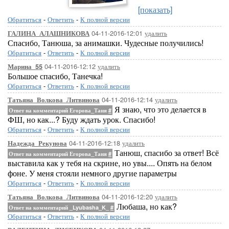
[показать]
Обратиться
-
Ответить
-
К полной версии
04-11-2016-12:01
удалить
ГАЛИНА_АЛАШНИКОВА
Спасибо, Танюша, за анимашки. Чудесные получились!
Обратиться
-
Ответить
-
К полной версии
04-11-2016-12:12
удалить
Марина_55
Большое спасибо, Танечка!
Обратиться
-
Ответить
-
К полной версии
04-11-2016-12:14
удалить
Татьяна_Волкова_Литвинова
Я знаю, что это делается в
Ответ на комментарий Егорова_Таня
#
ФШ, но как...? Буду ждать урок. Спасибо!
Обратиться
-
Ответить
-
К полной версии
04-11-2016-12:18
удалить
Надежда_Рекунова
Танюш, спасибо за ответ! Всё
Ответ на комментарий Егорова_Таня
#
выставила как у тебя на скрине, но увы.... Опять на белом
фоне. У меня стояли немного другие параметры
Обратиться
-
Ответить
-
К полной версии
04-11-2016-12:20
удалить
Татьяна_Волкова_Литвинова
Любаша, но как?
Ответ на комментарий _Lyubasha_K_
#
Обратиться
-
Ответить
-
К полной версии