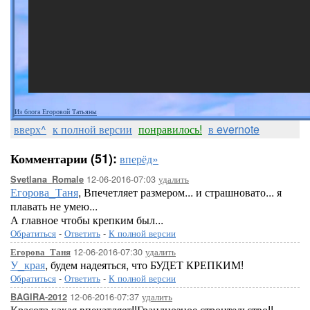
Из блога Егоровой Татьяны
вверх^
к полной версии
понравилось!
в evernote
Комментарии (51):
вперёд»
12-06-2016-07:03
удалить
Svetlana_Romale
Егорова_Таня
, Впечетляет размером... и страшновато... я
плавать не умею...
А главное чтобы крепким был...
Обратиться
-
Ответить
-
К полной версии
12-06-2016-07:30
удалить
Егорова_Таня
У_края
, будем надеяться, что БУДЕТ КРЕПКИМ!
Обратиться
-
Ответить
-
К полной версии
12-06-2016-07:37
удалить
BAGIRA-2012
Красота какая,впечатляет!!Грандиозное строительство!!