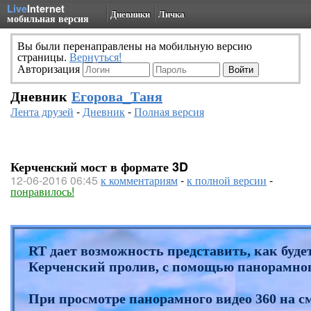
Live
Internet
Дневники
Личка
мобильная версия
Вы были перенаправлены на мобильную версию
страницы.
Вернуться!
Авторизация
Дневник
Егорова_Таня
Лента друзей
-
Дневник
-
Полная версия
Керченский мост в формате 3D
12-06-2016 06:45
к комментариям
-
к полной версии
-
понравилось!
RT дает возможность представить, как буд
Керченский пролив, с помощью панорамного
При просмотре панорамного видео 360 на с