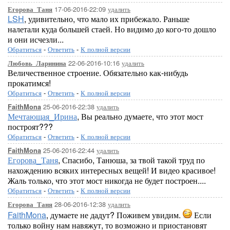
17-06-2016-22:09
удалить
Егорова_Таня
LSH
, удивительно, что мало их прибежало. Раньше
налетали куда большей стаей. Но видимо до кого-то дошло
и они исчезли...
Обратиться
-
Ответить
-
К полной версии
22-06-2016-10:16
удалить
Любовь_Ларинина
Величественное строение. Обязательно как-нибудь
прокатимся!
Обратиться
-
Ответить
-
К полной версии
25-06-2016-22:38
удалить
FaithMona
Мечтающая_Ирина
, Вы реально думаете, что этот мост
построят???
Обратиться
-
Ответить
-
К полной версии
25-06-2016-22:44
удалить
FaithMona
Егорова_Таня
, Спасибо, Танюша, за твой такой труд по
нахождению всяких интересных вещей! И видео красивое!
Жаль только, что этот мост никогда не будет построен....
Обратиться
-
Ответить
-
К полной версии
28-06-2016-12:38
удалить
Егорова_Таня
FaithMona
, думаете не дадут? Поживем увидим.
Если
только войну нам навяжут, то возможно и приостановят