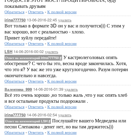
показывать друзьям
Обратиться
-
Ответить
-
К полной версии
13-06-2016-22:45
удалить
irina777750
Вот только в формате 3D он у вас и получится))) С этим у
вас хорошо, вот с реальностью - хлохо.
Привет хуйлу передайте!
Обратиться
-
Ответить
-
К полной версии
14-06-2016-00:02
удалить
LSH
У кастрюлеголовых опять
Ответ на комментарий irina777750
#
обострение? С чего бы это, весна вроде закончилась. Хотя,
что это я? У вас же это уже кругулогодично. Разум потерян
окончательно и навсегда.
Обратиться
-
Ответить
-
К полной версии
14-06-2016-01:39
удалить
Валентина_999
Всё это очень хорошо ,но только жаль ,что у нас опять хлеб
и все остальные продукты подорожали .
Обратиться
-
Ответить
-
К полной версии
14-06-2016-02:54
удалить
irina777750
Послушайте вашего Медведева или
Ответ на комментарий LSH
#
песни Слепакова - денег нет, но вы там держитесь)))
Обратиться
-
Ответить
-
К полной версии