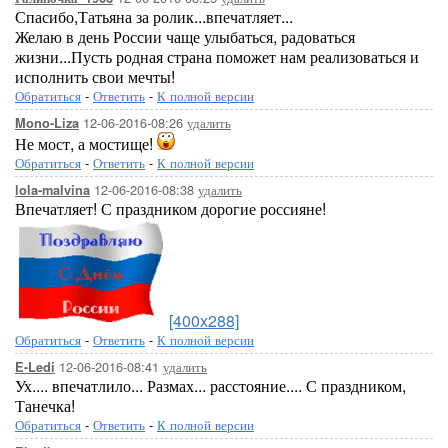
Спасибо,Татьяна за ролик...впечатляет...
Желаю в день России чаще улыбаться, радоваться
жизни...Пусть родная страна поможет нам реализоваться и
исполнить свои мечты!
Обратиться
-
Ответить
-
К полной версии
12-06-2016-08:26
удалить
Mono-Liza
Не мост, а мостище!
Обратиться
-
Ответить
-
К полной версии
12-06-2016-08:38
удалить
lola-malvina
Впечатляет! С праздником дорогие россияне!
[400x288]
Обратиться
-
Ответить
-
К полной версии
12-06-2016-08:41
удалить
E-Ledi
Ух.... впечатлило... Размах... расстояние.... С праздником,
Танечка!
Обратиться
-
Ответить
-
К полной версии