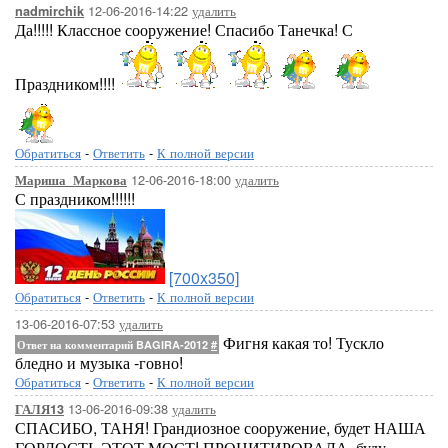
12-06-2016-14:22
удалить
nadmirchik
Да!!!!! Классное сооружение! Спасибо Танечка! С
Праздником!!!!
Обратиться
-
Ответить
-
К полной версии
12-06-2016-18:00
удалить
Мариша_Маркова
С праздником!!!!!!
[700x350]
Обратиться
-
Ответить
-
К полной версии
13-06-2016-07:53
удалить
Фигня какая то! Тускло
Ответ на комментарий BAGIRA-2012
#
бледно и музыка -говно!
Обратиться
-
Ответить
-
К полной версии
13-06-2016-09:38
удалить
ГАЛЯ13
СПАСИБО, ТАНЯ! Грандиозное сооружение, будет НАША
ГОРДОСТЬ ЭТОТ МОСТ! ПРОЦИТИРОВАЛА, буду