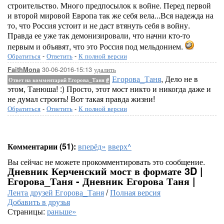
строительство. Много предпосылок к войне. Перед первой
и второй мировой Европа так же себя вела...Вся надежда на
то, что Россия устоит и не даст втянуть себя в войну.
Правда ее уже так демонизировали, что начни кто-то
первым и объявят, что это Россия под мельдонием.
Обратиться
-
Ответить
-
К полной версии
30-06-2016-15:13
удалить
FaithMona
Егорова_Таня
, Дело не в
Ответ на комментарий Егорова_Таня
#
этом, Танюша! :) Просто, этот мост никто и никогда даже и
не думал строить! Вот такая правда жизни!
Обратиться
-
Ответить
-
К полной версии
Комментарии (51):
вперёд»
вверх^
Вы сейчас не можете прокомментировать это сообщение.
Дневник Керченский мост в формате 3D |
Егорова_Таня - Дневник Егорова Таня |
Лента друзей Егорова_Таня
/
Полная версия
Добавить в друзья
Страницы:
раньше»