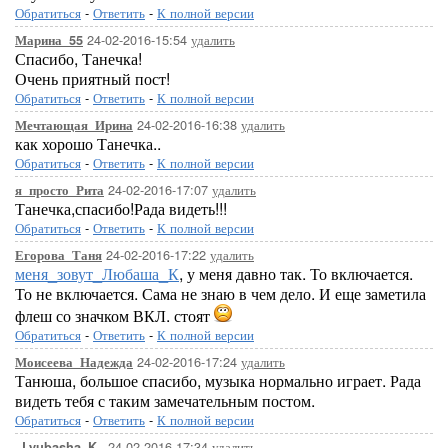
Обратиться
-
Ответить
-
К полной версии
24-02-2016-15:54
удалить
Марина_55
Спасибо, Танечка!
Очень приятный пост!
Обратиться
-
Ответить
-
К полной версии
24-02-2016-16:38
удалить
Мечтающая_Ирина
как хорошо Танечка..
Обратиться
-
Ответить
-
К полной версии
24-02-2016-17:07
удалить
я_просто_Рита
Танечка,спасибо!Рада видеть!!!
Обратиться
-
Ответить
-
К полной версии
24-02-2016-17:22
удалить
Егорова_Таня
меня_зовут_Любаша_К
, у меня давно так. То включается.
То не включается. Сама не знаю в чем дело. И еще заметила
флеш со значком ВКЛ. стоят
Обратиться
-
Ответить
-
К полной версии
24-02-2016-17:24
удалить
Моисеева_Надежда
Танюша, большое спасибо, музыка нормально играет. Рада
видеть тебя с таким замечательным постом.
Обратиться
-
Ответить
-
К полной версии
24-02-2016-17:34
удалить
_Lyubasha_K_