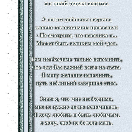
я с такой летела высоты.
А потом добавила сверкая,
словно колокольчик прозвенел:
- Не смотрите, что невелика я...
Может быть великим мой удел.
Вам необходимо только вспомнить,
что для Вас важней всего на свете.
Я могу желание исполнить,
путь неблизкий завершая этим.
Знаю я, что мне необходимо,
мне не нужно долго вспоминать.
Я хочу любить и быть любимым,
я хочу, чтоб не болела мать,