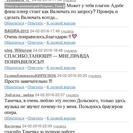
Может у тебя плагин Адобе
Ответ на комментарий Егорова_Таня
#
флеш плеер стоит как Включать по запросу? Проверь и
сделать Включать всегда...
Обратиться
-
Ответить
-
К полной версии
24-02-2016-17:49
удалить
BAGIRA-2012
Очень понравилось,благодарю !!
Обратиться
-
Ответить
-
К полной версии
24-02-2016-18:48
удалить
oleg_Wiktorow
СПАСИБО,ТАНЮШ!!! --- МНЕ,ПРАВДА
ПОНРАВИЛОСЬ!!!
Обратиться
-
Ответить
-
К полной версии
24-02-2016-20:20
удалить
ГалинаБирюковаКИРИЛЮК
Просто замечательно !!!
Обратиться
-
Ответить
-
К полной версии
24-02-2016-22:07
удалить
Эмблема_любви
Танечка, я очень люблю эту песню Дольского, только здесь
музыка не звучит почему-то у меня. Пользуюсь браузером
опера.
Обратиться
-
Ответить
-
К полной версии
24-02-2016-22:09
удалить
Васточка
спасибо Танечка за чудную работу