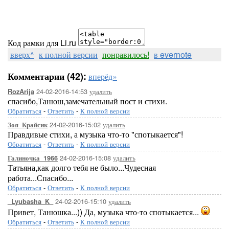
Код рамки для Li.ru
вверх^
к полной версии
понравилось!
в evernote
Комментарии (42):
вперёд»
24-02-2016-14:53
удалить
RozArija
спасибо,Танюш,замечательный пост и стихи.
Обратиться
-
Ответить
-
К полной версии
24-02-2016-15:02
удалить
Зоя_Крайсик
Правдивые стихи, а музыка что-то "спотыкается"!
Обратиться
-
Ответить
-
К полной версии
24-02-2016-15:08
удалить
Галиночка_1966
Татьяна,как долго тебя не было...Чудесная
работа...Спасибо...
Обратиться
-
Ответить
-
К полной версии
24-02-2016-15:10
удалить
_Lyubasha_K_
Привет, Танюшка...)) Да, музыка что-то спотыкается...
Обратиться
-
Ответить
-
К полной версии