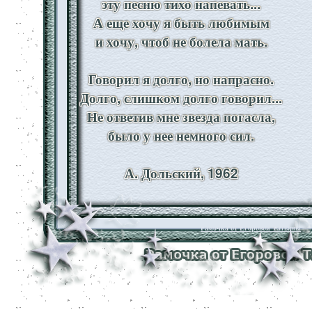
эту песню тихо напевать...
А еще хочу я быть любимым
и хочу, чтоб не болела мать.
Говорил я долго, но напрасно.
Долго, слишком долго говорил...
Не ответив мне звезда погасла,
было у нее немного сил.
А. Дольский, 1962
Рамочка от Егоровой Татьяны