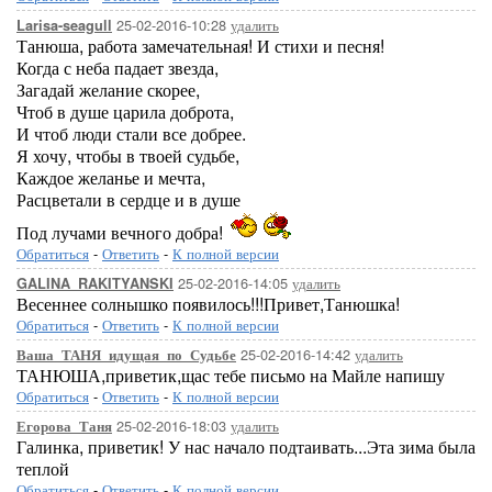
25-02-2016-10:28
удалить
Larisa-seagull
Танюша, работа замечательная! И стихи и песня!
Когда с неба падает звезда,
Загадай желание скорее,
Чтоб в душе царила доброта,
И чтоб люди стали все добрее.
Я хочу, чтобы в твоей судьбе,
Каждое желанье и мечта,
Расцветали в сердце и в душе
Под лучами вечного добра!
Обратиться
-
Ответить
-
К полной версии
25-02-2016-14:05
удалить
GALINA_RAKITYANSKI
Весеннее солнышко появилось!!!Привет,Танюшка!
Обратиться
-
Ответить
-
К полной версии
25-02-2016-14:42
удалить
Ваша_ТАНЯ_идущая_по_Судьбе
ТАНЮША,приветик,щас тебе письмо на Майле напишу
Обратиться
-
Ответить
-
К полной версии
25-02-2016-18:03
удалить
Егорова_Таня
Галинка, приветик! У нас начало подтаивать...Эта зима была
теплой
Обратиться
-
Ответить
-
К полной версии