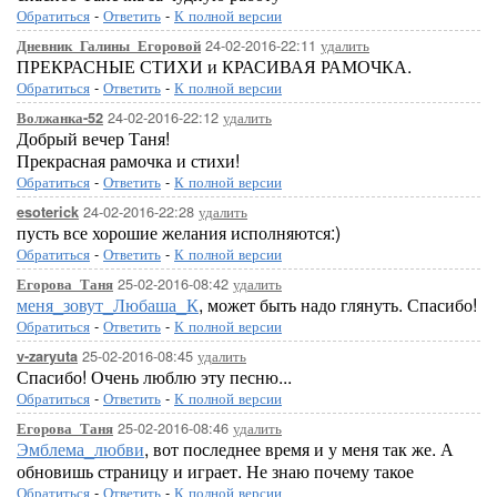
Обратиться
-
Ответить
-
К полной версии
24-02-2016-22:11
удалить
Дневник_Галины_Егоровой
ПРЕКРАСНЫЕ СТИХИ и КРАСИВАЯ РАМОЧКА.
Обратиться
-
Ответить
-
К полной версии
24-02-2016-22:12
удалить
Волжанка-52
Добрый вечер Таня!
Прекрасная рамочка и стихи!
Обратиться
-
Ответить
-
К полной версии
24-02-2016-22:28
удалить
esoterick
пусть все хорошие желания исполняются:)
Обратиться
-
Ответить
-
К полной версии
25-02-2016-08:42
удалить
Егорова_Таня
меня_зовут_Любаша_К
, может быть надо глянуть. Спасибо!
Обратиться
-
Ответить
-
К полной версии
25-02-2016-08:45
удалить
v-zaryuta
Спасибо! Очень люблю эту песню...
Обратиться
-
Ответить
-
К полной версии
25-02-2016-08:46
удалить
Егорова_Таня
Эмблема_любви
, вот последнее время и у меня так же. А
обновишь страницу и играет. Не знаю почему такое
Обратиться
-
Ответить
-
К полной версии