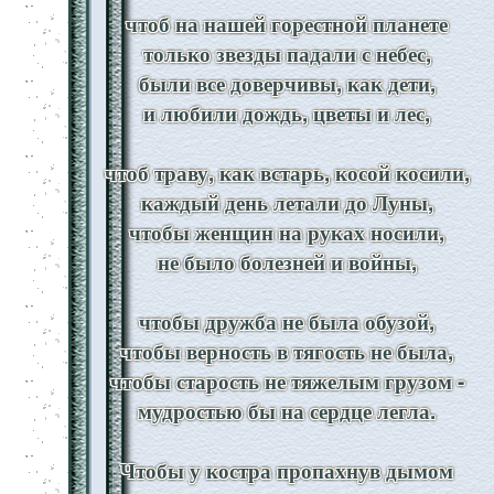
чтоб на нашей горестной планете
только звезды падали с небес,
были все доверчивы, как дети,
и любили дождь, цветы и лес,
чтоб траву, как встарь, косой косили,
каждый день летали до Луны,
чтобы женщин на руках носили,
не было болезней и войны,
чтобы дружба не была обузой,
чтобы верность в тягость не была,
чтобы старость не тяжелым грузом -
мудростью бы на сердце легла.
Чтобы у костра пропахнув дымом