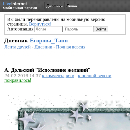
Live
Internet
Дневники
Личка
мобильная версия
Вы были перенаправлены на мобильную версию
страницы.
Вернуться!
Авторизация
Дневник
Егорова_Таня
Лента друзей
-
Дневник
-
Полная версия
А. Дольский "Исполнение желаний"
24-02-2016 14:37
к комментариям
-
к полной версии
-
понравилось!