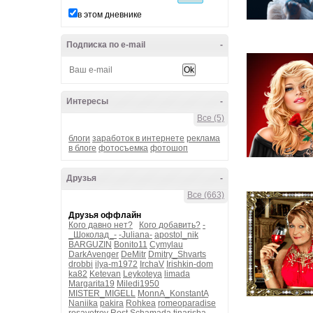
в этом дневнике
Подписка по e-mail
-
Интересы
-
Все (5)
блоги
заработок в интернете
реклама
в блоге
фотосъемка
фотошоп
Друзья
-
Все (663)
Друзья оффлайн
Кого давно нет?
Кого добавить?
-
_Шоколад_-
-Juliana-
apostol_nik
BARGUZIN
Bonito11
Cymylau
DarkAvenger
DeMitr
Dmitry_Shvarts
drobbi
ilya-m1972
IrchaV
Irishkin-dom
ka82
Ketevan
Leykoteya
limada
Margarita19
Miledi1950
MISTER_MIGELL
MonnA_KonstantA
Naniika
pakira
Rohkea
romeoparadise