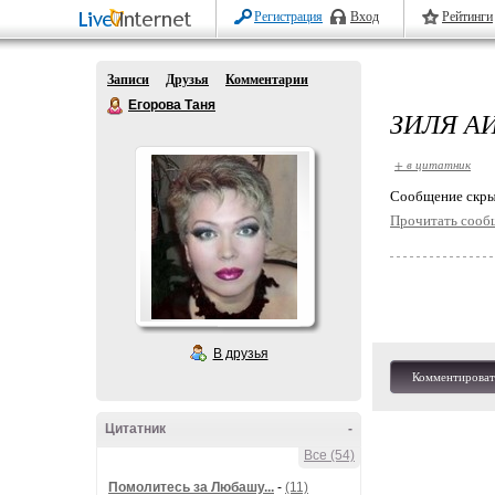
Регистрация
Вход
Рейтинги
Записи
Друзья
Комментарии
Егорова Таня
ЗИЛЯ А
+ в цитатник
Cообщение скры
Прочитать сооб
В друзья
Комментироват
Цитатник
-
Все (54)
Помолитесь за Любашу...
-
(11)