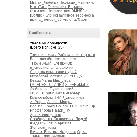
Милая_Любаша
Надежда_Матченко
НатаТито
Полковник_Баранец
Фотиния_Неизвестная
ЭМИЛЛИ
Юолис
ЯблочкоНаливное
веронесса
ирина_попова_50
милена70
хон
Сообщества
-
Участник сообществ
(Всего в списке: 35)
Темы_и_схемы
Работа_в_интернете
Ваш_дизайн
Live_Memory
_ПоЛеЗнЫй_СуНдУчОк_
я_спортивная
вязалочки
Сюрреализм_наших_дней
Китайский_летчик_ДЖАО_ДА
BeautyMania
Мир_леса
ГАЛЕРЕЯ_СТИЛЕЙ
ХоЧуНиМаГУ
Любители_Путешествий
стихи_в_рамочках
Интерьер
Кошколюбам
ПИАР_дневников
A_Propos
Anime_Manga
Beautiful_body
Gallery_Li_ru
Make_up
Photoshopia
Найди_ПЧ
Арт_Калейдоскоп
Сообщество_Творческих_Людей
Шедевры_от_Маришки
Женская_тема
Вкусно_Быстро_Недорого
Oljika
Только_для_мужчин