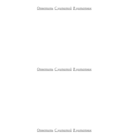
Ответить
С цитатой
В цитатник
Ответить
С цитатой
В цитатник
Ответить
С цитатой
В цитатник