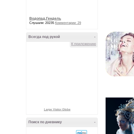
Водопад.Гендель
Слушали: 20235
Комментарии: 29
Всегда под рукой
-
К приложению
Large Visitor Globe
Поиск по дневнику
-