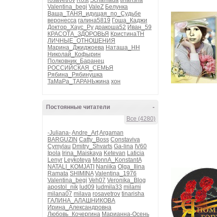
rosavetrov
Rost
Schamada
tinarisha
Valentina_begi
ValeZ
Белунка
Ваша_ТАНЯ_идущая_по_Судьбе
веронесса
галина5819
Гоша_Каджи
Доктор_Хаус_Ру
дракоша52
Иван_59
КРАСОТА_ЗДОРОВЬЯ
КристинаТН
ЛИЧНЫЕ_ОТНОШЕНИЯ
Марина_Джиджоева
Наташа_НН
Николай_Кофырин
Полковник_Баранец
РОССИЙСКАЯ_СЕМЬЯ
Рябина_Рябинушка
ТаМаРа_ТАРАНЬжина
хон
Постоянные читатели
-
Все (4280)
-Juliana-
Andre_Art
Argaman
BARGUZIN
Catty_Boss
Constaviva
Cymylau
Dmitry_Shvarts
Ga-lina
IV60
Ipola
Irina_Maiskaya
Ketevan
Laticia
Lenyr
Leykoteya
MonnA_KonstantA
NATALI_KOMJATI
Naniika
Olga_Ilina
Ramata
SHIMINA
Valentina_1976
Valentina_begi
Veh07
Veronika_Blog
apostol_nik
lud09
ludmila33
milami
milana07
milava
rosavetrov
tinarisha
ГАЛИНА_АЛАШНИКОВА
Ирина_Александровна
Любовь_Кочергина
Марианна-Осень