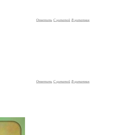
Ответить
С цитатой
В цитатник
Ответить
С цитатой
В цитатник