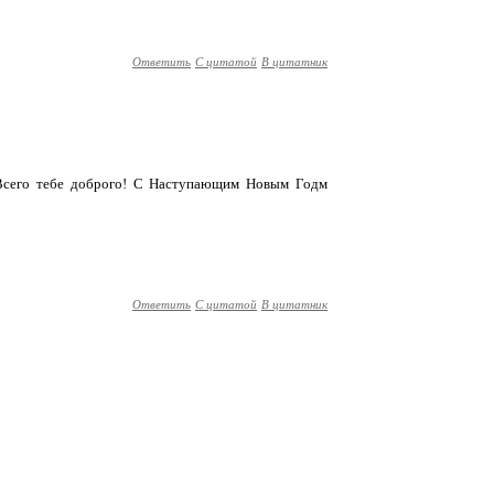
Ответить
С цитатой
В цитатник
! Всего тебе доброго! С Наступающим Новым Годм
Ответить
С цитатой
В цитатник