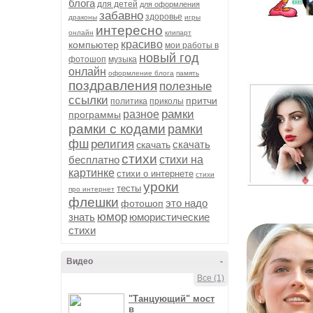
блога
для детей
для оформления
забавно
здоровье
драконы
игры
интересно
онлайн
клипарт
красиво
компьютер
мои работы в
новый год
фотошоп
музыка
онлайн
оформление блога
память
поздравления
полезные
ссылки
притчи
политика
приколы
рамки
разное
программы
рамки с кодами
рамки
фш
религия
скачать
скачать
стихи
бесплатно
стихи на
картинке
стихи о интернете
стихи
уроки
тесты
про интернет
флешки
это надо
фотошоп
юмор
знать
юмористические
стихи
Видео
-
Все (1)
"Танцующий" мост
в