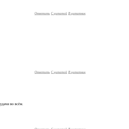
Ответить
С цитатой
В цитатник
Ответить
С цитатой
В цитатник
удачи во всём.
Ответить
С цитатой
В цитатник