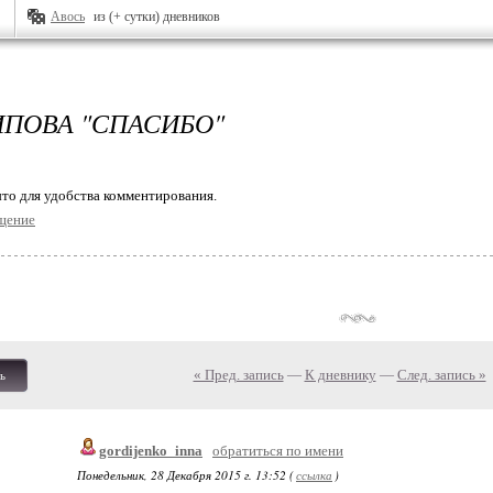
Авось
из (+ сутки) дневников
ИПОВА "СПАСИБО"
то для удобства комментирования.
щение
« Пред. запись
—
К дневнику
—
След. запись »
ь
gordijenko_inna
обратиться по имени
Понедельник, 28 Декабря 2015 г. 13:52 (
ссылка
)