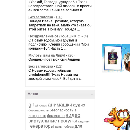
«Упокой, Господи, душу рабы Твоея
новопреставленной Любови, и прости
ей вся согрешения её вольная и ...
Без заголовка
-
(10)
Победа Ивана Грозного, которую
запретили на века. Мало кто знает об
этой битве. Почему? Победа ...
Поздравление от Любаши К ☺
-
(4)
С Новым годом, мои друзья и
подписчики! Серия сообщений "Мои
коллажи-10": Часть 1 ...
Милоты вам на Лиру!
-
(20)
Олешек - поёт мой сын Андрей
Без заголовка
-
(12)
С Новым годом, любимый
LiveInternet!!! Пусть Новый год
звездой счастливой, Войдет в с...
Метки
-
gif
анимашки
аудио
windows
безопасность в
безопасность
видео
интернете
бесплатно
виртуальные прогулки
гадания
генераторы
для
день победы