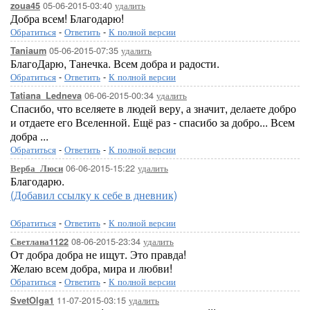
05-06-2015-03:40
удалить
zoua45
Добра всем! Благодарю!
Обратиться
-
Ответить
-
К полной версии
05-06-2015-07:35
удалить
Taniaum
БлагоДарю, Танечка. Всем добра и радости.
Обратиться
-
Ответить
-
К полной версии
06-06-2015-00:34
удалить
Tatiana_Ledneva
Спасибо, что вселяете в людей веру, а значит, делаете добро
и отдаете его Вселенной. Ещё раз - спасибо за добро... Всем
добра ...
Обратиться
-
Ответить
-
К полной версии
06-06-2015-15:22
удалить
Верба_Люси
Благодарю.
(Добавил ссылку к себе в дневник)
Обратиться
-
Ответить
-
К полной версии
08-06-2015-23:34
удалить
Светлана1122
От добра добра не ищут. Это правда!
Желаю всем добра, мира и любви!
Обратиться
-
Ответить
-
К полной версии
11-07-2015-03:15
удалить
SvetOlga1