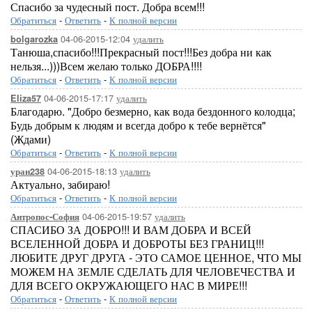
Спасибо за чудесный пост. Добра всем!!!
Обратиться
-
Ответить
-
К полной версии
04-06-2015-12:04
удалить
bolgarozka
Танюша,спасибо!!!Прекрасный пост!!!Без добра ни как
нельзя...)))Всем желаю только ДОБРА!!!!
Обратиться
-
Ответить
-
К полной версии
04-06-2015-17:17
удалить
Eliza57
Благодарю. "Добро безмерно, как вода бездонного колодца;
Будь добрым к людям и всегда добро к тебе вернётся"
(Ждами)
Обратиться
-
Ответить
-
К полной версии
04-06-2015-18:13
удалить
уран238
Актуально, забираю!
Обратиться
-
Ответить
-
К полной версии
04-06-2015-19:57
удалить
Антропос-София
СПАСИБО ЗА ДОБРО!!! И ВАМ ДОБРА И ВСЕЙ
ВСЕЛЕННОЙ ДОБРА И ДОБРОТЫ БЕЗ ГРАНИЦ!!!
ЛЮБИТЕ ДРУГ ДРУГА - ЭТО САМОЕ ЦЕННОЕ, ЧТО МЫ
МОЖЕМ НА ЗЕМЛЕ СДЕЛАТЬ ДЛЯ ЧЕЛОВЕЧЕСТВА И
ДЛЯ ВСЕГО ОКРУЖАЮЩЕГО НАС В МИРЕ!!!
Обратиться
-
Ответить
-
К полной версии