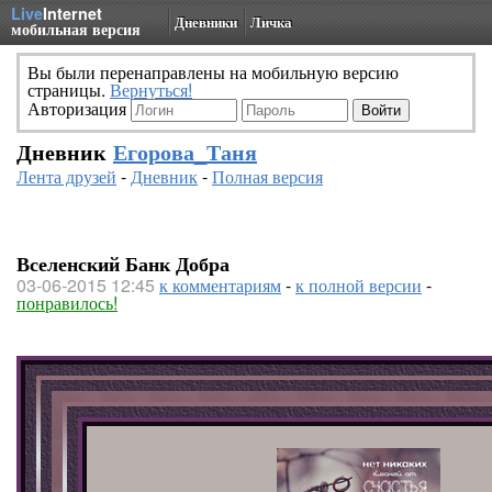
Live
Internet
Дневники
Личка
мобильная версия
Вы были перенаправлены на мобильную версию
страницы.
Вернуться!
Авторизация
Дневник
Егорова_Таня
Лента друзей
-
Дневник
-
Полная версия
Вселенский Банк Добра
03-06-2015 12:45
к комментариям
-
к полной версии
-
понравилось!