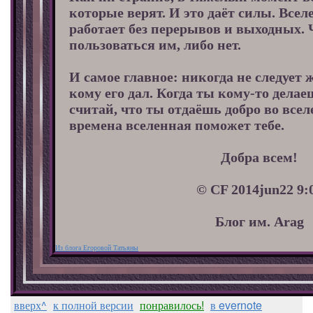
которые верят. И это даёт силы. Все
работает без перерывов и выходных.
пользоваться им, либо нет.
И самое главное: никогда не следует ж
кому его дал. Когда ты кому-то дела
считай, что ты отдаёшь добро во все
времена вселенная поможет тебе.
Добра всем!
© CF 2014jun22 9:
Блог им. Arag
Из блога Егоровой Татьяны
вверх^
к полной версии
понравилось!
в evernote