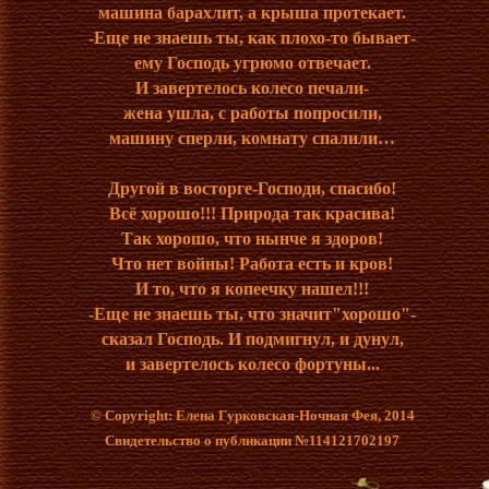
машина барахлит, а крыша протекает.
-Еще не знаешь ты, как плохо-то бывает-
ему Господь угрюмо отвечает.
И завертелось колесо печали-
жена ушла, с работы попросили,
машину сперли, комнату спалили…
Другой в восторге-Господи, спасибо!
Всё хорошо!!! Природа так красива!
Так хорошо, что нынче я здоров!
Что нет войны! Работа есть и кров!
И то, что я копеечку нашел!!!
-Еще не знаешь ты, что значит"хорошо"-
сказал Господь. И подмигнул, и дунул,
и завертелось колесо фортуны...
© Copyright: Елена Гурковская-Ночная Фея, 2014
Свидетельство о публикации №114121702197