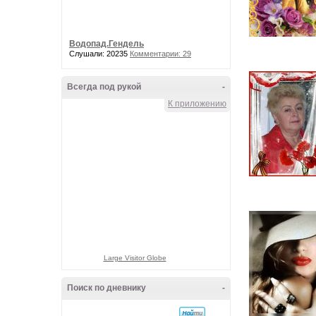
Водопад.Гендель
Слушали: 20235
Комментарии: 29
Всегда под рукой
-
К приложению
Large Visitor Globe
Поиск по дневнику
-