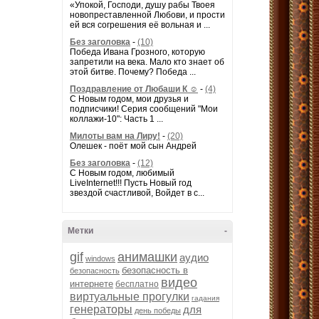
«Упокой, Господи, душу рабы Твоея
новопреставленной Любови, и прости
ей вся согрешения её вольная и ...
Без заголовка
-
(10)
Победа Ивана Грозного, которую
запретили на века. Мало кто знает об
этой битве. Почему? Победа ...
Поздравление от Любаши К ☺
-
(4)
С Новым годом, мои друзья и
подписчики! Серия сообщений "Мои
коллажи-10": Часть 1 ...
Милоты вам на Лиру!
-
(20)
Олешек - поёт мой сын Андрей
Без заголовка
-
(12)
С Новым годом, любимый
LiveInternet!!! Пусть Новый год
звездой счастливой, Войдет в с...
Метки
-
gif
анимашки
аудио
windows
безопасность в
безопасность
видео
интернете
бесплатно
виртуальные прогулки
гадания
генераторы
для
день победы