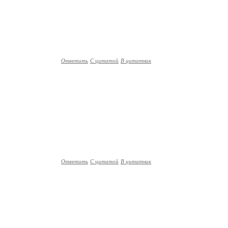
Ответить
С цитатой
В цитатник
Ответить
С цитатой
В цитатник