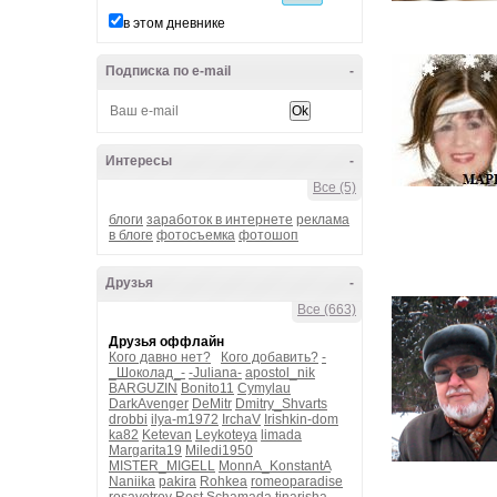
в этом дневнике
Подписка по e-mail
-
Интересы
-
Все (5)
блоги
заработок в интернете
реклама
в блоге
фотосъемка
фотошоп
Друзья
-
Все (663)
Друзья оффлайн
Кого давно нет?
Кого добавить?
-
_Шоколад_-
-Juliana-
apostol_nik
BARGUZIN
Bonito11
Cymylau
DarkAvenger
DeMitr
Dmitry_Shvarts
drobbi
ilya-m1972
IrchaV
Irishkin-dom
ka82
Ketevan
Leykoteya
limada
Margarita19
Miledi1950
MISTER_MIGELL
MonnA_KonstantA
Naniika
pakira
Rohkea
romeoparadise