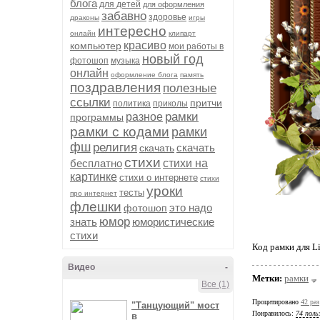
блога
для детей
для оформления
забавно
здоровье
драконы
игры
интересно
онлайн
клипарт
красиво
компьютер
мои работы в
новый год
фотошоп
музыка
онлайн
оформление блога
память
поздравления
полезные
ссылки
притчи
политика
приколы
рамки
разное
программы
рамки с кодами
рамки
фш
религия
скачать
скачать
стихи
бесплатно
стихи на
картинке
стихи о интернете
стихи
уроки
тесты
про интернет
флешки
это надо
фотошоп
юмор
знать
юмористические
стихи
Код рамки для L
Видео
-
Метки:
рамки
Все (1)
Процитировано
42 раз
"Танцующий" мост
Понравилось:
74 поль
в