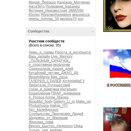
Милая_Любаша
Надежда_Матченко
НатаТито
Полковник_Баранец
Фотиния_Неизвестная
ЭМИЛЛИ
Юолис
ЯблочкоНаливное
веронесса
ирина_попова_50
милена70
хон
Сообщества
-
Участник сообществ
(Всего в списке: 35)
Темы_и_схемы
Работа_в_интернете
Ваш_дизайн
Live_Memory
_ПоЛеЗнЫй_СуНдУчОк_
я_спортивная
вязалочки
Сюрреализм_наших_дней
Китайский_летчик_ДЖАО_ДА
BeautyMania
Мир_леса
ГАЛЕРЕЯ_СТИЛЕЙ
ХоЧуНиМаГУ
Любители_Путешествий
стихи_в_рамочках
Интерьер
Кошколюбам
ПИАР_дневников
A_Propos
Anime_Manga
Beautiful_body
Gallery_Li_ru
Make_up
Photoshopia
Найди_ПЧ
Арт_Калейдоскоп
Сообщество_Творческих_Людей
Шедевры_от_Маришки
Женская_тема
Вкусно_Быстро_Недорого
Oljika
Только_для_мужчин