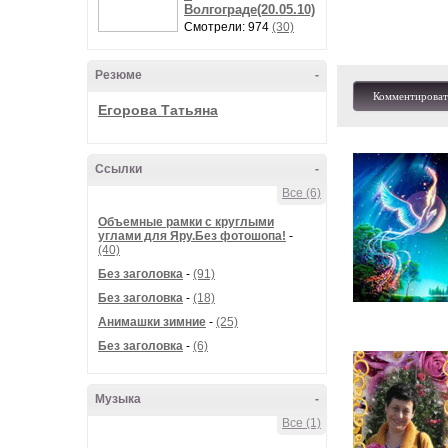
Волгограде(20.05.10)
Смотрели: 974
(30)
Резюме
-
Комментироват
Егорова Татьяна
Ссылки
-
Все (6)
Объемные рамки с круглыми
углами для Яру.Без фотошопа!
-
(40)
Без заголовка
-
(91)
Без заголовка
-
(18)
Анимашки зимние
-
(25)
Без заголовка
-
(6)
Музыка
-
Все (1)