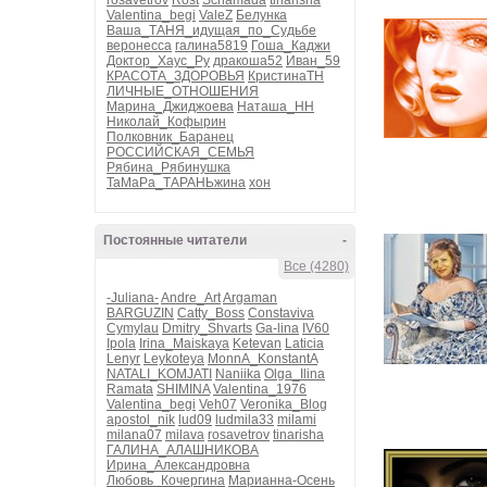
rosavetrov
Rost
Schamada
tinarisha
Valentina_begi
ValeZ
Белунка
Ваша_ТАНЯ_идущая_по_Судьбе
веронесса
галина5819
Гоша_Каджи
Доктор_Хаус_Ру
дракоша52
Иван_59
КРАСОТА_ЗДОРОВЬЯ
КристинаТН
ЛИЧНЫЕ_ОТНОШЕНИЯ
Марина_Джиджоева
Наташа_НН
Николай_Кофырин
Полковник_Баранец
РОССИЙСКАЯ_СЕМЬЯ
Рябина_Рябинушка
ТаМаРа_ТАРАНЬжина
хон
Постоянные читатели
-
Все (4280)
-Juliana-
Andre_Art
Argaman
BARGUZIN
Catty_Boss
Constaviva
Cymylau
Dmitry_Shvarts
Ga-lina
IV60
Ipola
Irina_Maiskaya
Ketevan
Laticia
Lenyr
Leykoteya
MonnA_KonstantA
NATALI_KOMJATI
Naniika
Olga_Ilina
Ramata
SHIMINA
Valentina_1976
Valentina_begi
Veh07
Veronika_Blog
apostol_nik
lud09
ludmila33
milami
milana07
milava
rosavetrov
tinarisha
ГАЛИНА_АЛАШНИКОВА
Ирина_Александровна
Любовь_Кочергина
Марианна-Осень