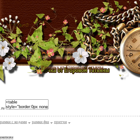
Рамочка от Егоровой Татьяны
i.ru
рамки с кодами
рамки фш
притчи
зователям