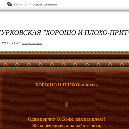
Авось
из (+ сутки) дневников
ГУРКОВСКАЯ "ХОРОШО И ПЛОХО-ПРИТ
 2015 г. 15:07
+ в цитатник
ХОРОШО И ПЛОХО- притча.
Один ворчит-О, Боже, как все плохо!
Жена неверная, а на работе лохи,