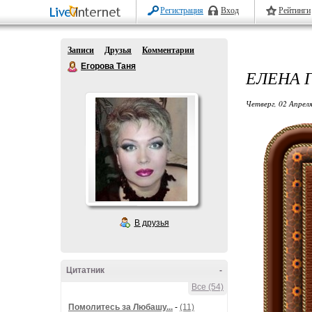
Регистрация
Вход
Рейтинги
Записи
Друзья
Комментарии
Егорова Таня
ЕЛЕНА 
Четверг, 02 Апреля
В друзья
Цитатник
-
Все (54)
Помолитесь за Любашу...
-
(11)