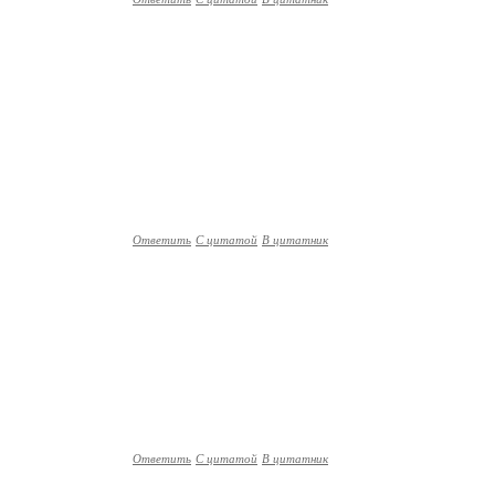
Ответить
С цитатой
В цитатник
Ответить
С цитатой
В цитатник