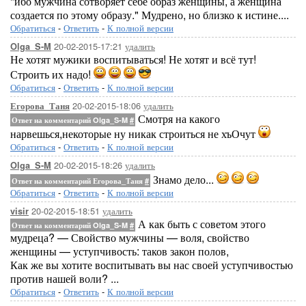
"ибо мужчина сотворяет себе образ женщины, а женщина
создается по этому образу." Мудрено, но близко к истине....
Обратиться
-
Ответить
-
К полной версии
20-02-2015-17:21
удалить
Olga_S-M
Не хотят мужики воспитываться! Не хотят и всё тут!
Строить их надо!
Обратиться
-
Ответить
-
К полной версии
20-02-2015-18:06
удалить
Егорова_Таня
Смотря на какого
Ответ на комментарий Olga_S-M
#
нарвешься,некоторые ну никак строиться не хъОчут
Обратиться
-
Ответить
-
К полной версии
20-02-2015-18:26
удалить
Olga_S-M
Знамо дело...
Ответ на комментарий Егорова_Таня
#
Обратиться
-
Ответить
-
К полной версии
20-02-2015-18:51
удалить
visir
А как быть с советом этого
Ответ на комментарий Olga_S-M
#
мудреца? — Свойство мужчины — воля, свойство
женщины — уступчивость: таков закон полов,
Как же вы хотите воспитывать вы нас своей уступчивостью
против нашей воли? ...
Обратиться
-
Ответить
-
К полной версии