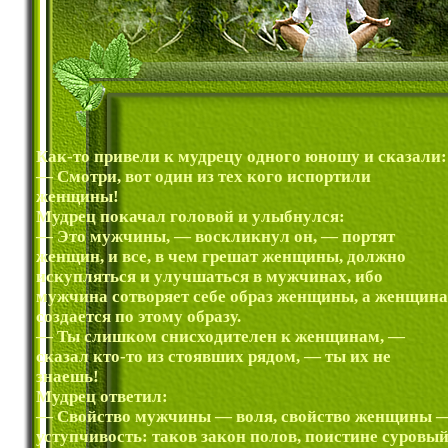
Как-то привели к мудрецу одного юношу и сказали:
— Смотри, вот один из тех кого испортили
женщины!
Мудрец покачал головой и улыбнулся:
— Это мужчины, — воскликнул он, — портят
женщин, и все, в чем грешат женщины, должно
искупляться и улучшаться в мужчинах, ибо
мужчина сотворяет себе образ женщины, а женщина
создается по этому образу.
— Ты слишком снисходителен к женщинам, —
сказал кто-то из стоявших рядом, — ты их не
знаешь!
Мудрец ответил:
— Свойство мужчины — воля, свойство женщины 
уступчивость: таков закон полов, поистине суровы