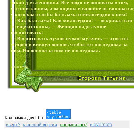
закон для женщины! Все люди не виноваты в том,
что они таковы, а женщины и вдвойне не виноваты:
у кого хватило бы бальзама и милосердия к ним!
— Как бальзама! Как милосердия! — вскричал кто-
то еще из толпы, — Женщин надо лучше
воспитывать!
— Воспитывать лучше нужно мужчин, — ответил
мудрец и кивнул юноше, чтобы тот последовал за
ним. Но юноша за ним не последовал.
Егорова Татьяна
Код рамки для Li.ru
вверх^
к полной версии
понравилось!
в evernote