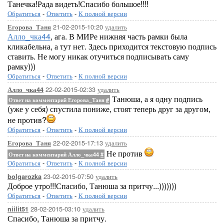
Танечка!Рада видеть!Спасибо большое!!!!
Обратиться
-
Ответить
-
К полной версии
21-02-2015-10:20
удалить
Егорова_Таня
Алло_чка44
, ага. В МИРе нижняя часть рамки была
кликабельна, а тут нет. Здесь приходится текстовую подпись
ставить. Не могу никак отучиться подписывать саму
рамку)))
Обратиться
-
Ответить
-
К полной версии
22-02-2015-02:33
удалить
Алло_чка44
Танюша, а я одну подпись
Ответ на комментарий Егорова_Таня
#
(уже у себя) спустила пониже, стоят теперь друг за другом,
не против?
Обратиться
-
Ответить
-
К полной версии
22-02-2015-17:13
удалить
Егорова_Таня
Не против
Ответ на комментарий Алло_чка44
#
Обратиться
-
Ответить
-
К полной версии
23-02-2015-07:50
удалить
bolgarozka
Доброе утро!!!Спасибо, Танюша за притчу...)))))))
Обратиться
-
Ответить
-
К полной версии
28-02-2015-03:10
удалить
niilit51
Спасибо, Танюша за притчу.