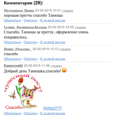
Комментарии (29):
20-02-2015-10:01
удалить
Мечтающая_Ирина
хорошая притча спасибо Танюша
Обратиться
-
Ответить
-
К полной версии
20-02-2015-10:05
удалить
Галина_Филиппова-Козлова
Спасибо, Танюша за притчу, оформление очень
понравилось.
Обратиться
-
Ответить
-
К полной версии
20-02-2015-10:12
удалить
Ирина_Юрьевна_
спасибо
Обратиться
-
Ответить
-
К полной версии
20-02-2015-11:39
удалить
Kasanova60
Добрый день Танюшка,спасибо!
[400x377]
Обратиться
-
Ответить
-
К полной версии