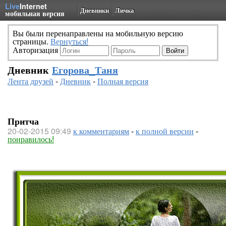
Live
Internet
Дневники
Личка
мобильная версия
Вы были перенаправлены на мобильную версию
страницы.
Вернуться!
Авторизация
Дневник
Егорова_Таня
Лента друзей
-
Дневник
-
Полная версия
Притча
20-02-2015 09:49
к комментариям
-
к полной версии
-
понравилось!