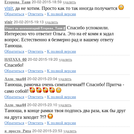
20-02-2015-18:59
удалить
Егорова_Таня
visir
, да не хотим. Просто как то так иногда получается
Обратиться
-
Ответить
-
К полной версии
20-02-2015-19:13
удалить
visir
Спасибо успокоили.
Ответ на комментарий Егорова_Таня
#
Интересно что ответит Ольга. Это на её комм я задал
вопрос. Естественно я безмерно рад и вашему ответу
Танюша.
Обратиться
-
Ответить
-
К полной версии
20-02-2015-19:20
удалить
НАТАХА_60
Спасибо!
Обратиться
-
Ответить
-
К полной версии
20-02-2015-23:04
удалить
Алло_чка44
Танюша, рамочка очень симпатичная!!! Спасибо! Притча -
само собой!
Обратиться
-
Ответить
-
К полной версии
20-02-2015-23:10
удалить
Алло_чка44
Танюша, в конце рамки твоя подпись два раза, как бы друг
на друга заходит ?!?
Обратиться
-
Ответить
-
К полной версии
20-02-2015-23:53
удалить
я_просто_Рита