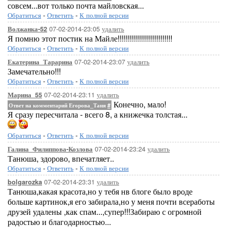
совсем...вот только почта майловская...
Обратиться
-
Ответить
-
К полной версии
07-02-2014-23:05
удалить
Волжанка-52
Я помню этот постик на Майле!!!!!!!!!!!!!!!!!!!!!!!!!!!
Обратиться
-
Ответить
-
К полной версии
07-02-2014-23:07
удалить
Екатерина_Тарарина
Замечательно!!!
Обратиться
-
Ответить
-
К полной версии
07-02-2014-23:11
удалить
Марина_55
Конечно, мало!
Ответ на комментарий Егорова_Таня
#
Я сразу пересчитала - всего 8, а книжечка толстая...
Обратиться
-
Ответить
-
К полной версии
07-02-2014-23:24
удалить
Галина_Филиппова-Козлова
Танюша, здорово, впечатляет..
Обратиться
-
Ответить
-
К полной версии
07-02-2014-23:31
удалить
bolgarozka
Танюша,какая красота,но у тебя нв блоге было вроде
больше картинок,я его забирала,но у меня почти всеработы
друзей удалены ,как спам...,супер!!!Забираю с огромной
радостью и благодарностью...