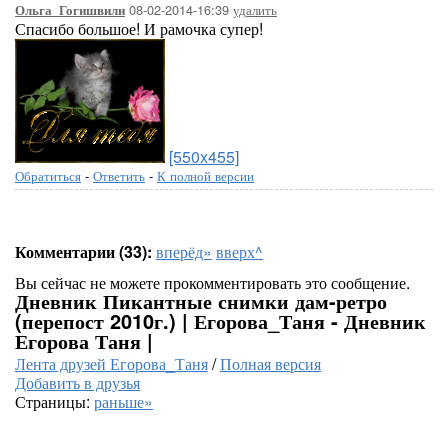
08-02-2014-16:39
удалить
Ольга_Гогишвили
Спасибо большое! И рамочка супер!
[550x455]
Обратиться
-
Ответить
-
К полной версии
Комментарии (33):
вперёд»
вверх^
Вы сейчас не можете прокомментировать это сообщение.
Дневник Пикантные снимки дам-ретро
(перепост 2010г.) | Егорова_Таня - Дневник
Егорова Таня |
Лента друзей Егорова_Таня
/
Полная версия
Добавить в друзья
Страницы:
раньше»