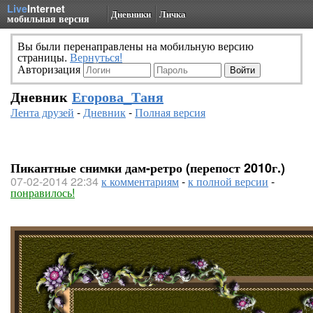
Live
Internet
Дневники
Личка
мобильная версия
Вы были перенаправлены на мобильную версию
страницы.
Вернуться!
Авторизация
Дневник
Егорова_Таня
Лента друзей
-
Дневник
-
Полная версия
Пикантные снимки дам-ретро (перепост 2010г.)
07-02-2014 22:34
к комментариям
-
к полной версии
-
понравилось!