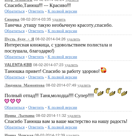
Спасибо,Танюш!!! --- Красиво!!!
Обратиться
-
Ответить
-
К полной версии
08-02-2014-03:35
удалить
Сизарка
Танечка ,утащу такую необычную красоту,спасибо.
Обратиться
-
Ответить
-
К полной версии
08-02-2014-04:26
удалить
Пусть_буду_-_Я
Интересная книжица, с удовольствием полистала и
послушала, благодарю!)
Обратиться
-
Ответить
-
К полной версии
08-02-2014-07:23
удалить
VALENTA-KBB
Танюшка привет! Спасибо за работу здорово!
Обратиться
-
Ответить
-
К полной версии
08-02-2014-07:49
удалить
Людмила_Мамонтова
Полный отпад!!! Таня,молодца!!!! Супер!!!!!
Обратиться
-
Ответить
-
К полной версии
08-02-2014-11:32
удалить
Ирина_Лыткина
Спасибо Танюша вам за ваше мастерство на нашу радость!
Обратиться
-
Ответить
-
К полной версии
08-02-2014-12:39
удалить
Ирина_Ченская