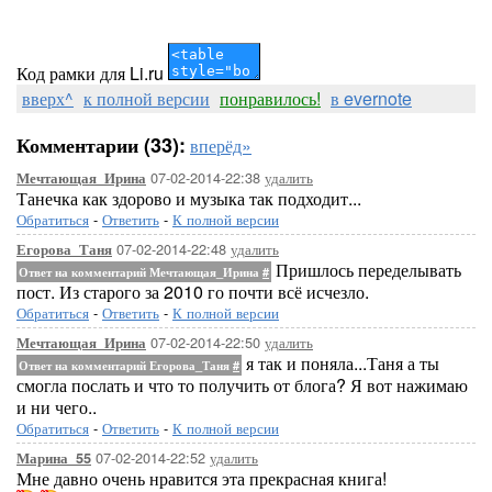
Код рамки для Li.ru
вверх^
к полной версии
понравилось!
в evernote
Комментарии (33):
вперёд»
07-02-2014-22:38
удалить
Мечтающая_Ирина
Танечка как здорово и музыка так подходит...
Обратиться
-
Ответить
-
К полной версии
07-02-2014-22:48
удалить
Егорова_Таня
Пришлось переделывать
Ответ на комментарий Мечтающая_Ирина
#
пост. Из старого за 2010 го почти всё исчезло.
Обратиться
-
Ответить
-
К полной версии
07-02-2014-22:50
удалить
Мечтающая_Ирина
я так и поняла...Таня а ты
Ответ на комментарий Егорова_Таня
#
смогла послать и что то получить от блога? Я вот нажимаю
и ни чего..
Обратиться
-
Ответить
-
К полной версии
07-02-2014-22:52
удалить
Марина_55
Мне давно очень нравится эта прекрасная книга!