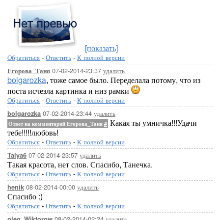
[показать]
Обратиться
-
Ответить
-
К полной версии
07-02-2014-23:37
удалить
Егорова_Таня
bolgarozka
, тоже самое было. Переделала потому, что из
поста исчезла картинка и низ рамки
Обратиться
-
Ответить
-
К полной версии
07-02-2014-23:44
удалить
bolgarozka
Какая ты умничка!!!Удачи
Ответ на комментарий Егорова_Таня
#
тебе!!!!!любовь!
Обратиться
-
Ответить
-
К полной версии
07-02-2014-23:57
удалить
Talya6
Такая красота, нет слов. Спасибо, Танечка.
Обратиться
-
Ответить
-
К полной версии
08-02-2014-00:00
удалить
henik
Спасибо :)
Обратиться
-
Ответить
-
К полной версии
08-02-2014-02:24
удалить
oleg_Wiktorow