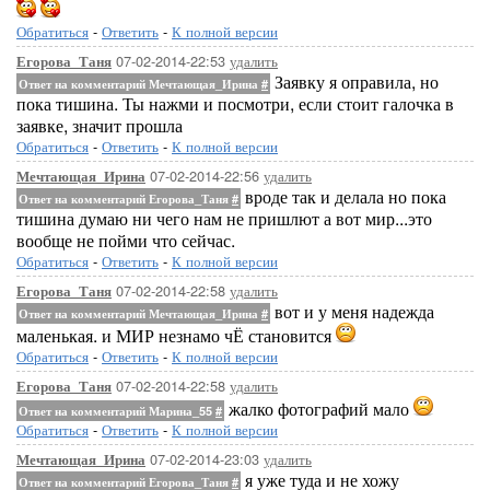
Обратиться
-
Ответить
-
К полной версии
07-02-2014-22:53
удалить
Егорова_Таня
Заявку я оправила, но
Ответ на комментарий Мечтающая_Ирина
#
пока тишина. Ты нажми и посмотри, если стоит галочка в
заявке, значит прошла
Обратиться
-
Ответить
-
К полной версии
07-02-2014-22:56
удалить
Мечтающая_Ирина
вроде так и делала но пока
Ответ на комментарий Егорова_Таня
#
тишина думаю ни чего нам не пришлют а вот мир...это
вообще не пойми что сейчас.
Обратиться
-
Ответить
-
К полной версии
07-02-2014-22:58
удалить
Егорова_Таня
вот и у меня надежда
Ответ на комментарий Мечтающая_Ирина
#
маленькая. и МИР незнамо чЁ становится
Обратиться
-
Ответить
-
К полной версии
07-02-2014-22:58
удалить
Егорова_Таня
жалко фотографий мало
Ответ на комментарий Марина_55
#
Обратиться
-
Ответить
-
К полной версии
07-02-2014-23:03
удалить
Мечтающая_Ирина
я уже туда и не хожу
Ответ на комментарий Егорова_Таня
#