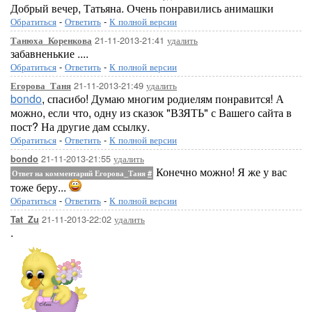
Добрый вечер, Татьяна. Очень понравились анимашки
Обратиться
-
Ответить
-
К полной версии
21-11-2013-21:41
удалить
Танюха_Коренкова
забавненькие ....
Обратиться
-
Ответить
-
К полной версии
21-11-2013-21:49
удалить
Егорова_Таня
bondo
, спасибо! Думаю многим родиелям понравится! А
можно, если что, одну из сказок "ВЗЯТЬ" с Вашего сайта в
пост? На другие дам ссылку.
Обратиться
-
Ответить
-
К полной версии
21-11-2013-21:55
удалить
bondo
Конечно можно! Я же у вас
Ответ на комментарий Егорова_Таня
#
тоже беру...
Обратиться
-
Ответить
-
К полной версии
21-11-2013-22:02
удалить
Tat_Zu
.