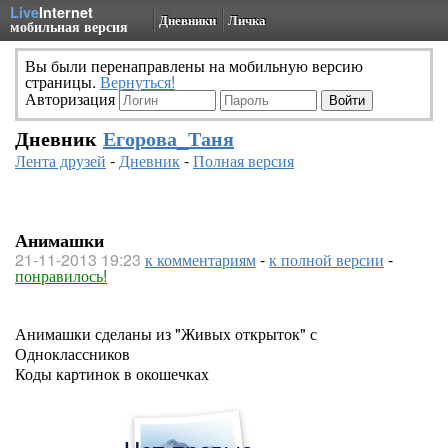
Live
Internet
Дневники
Личка
мобильная версия
Вы были перенаправлены на мобильную версию
страницы.
Вернуться!
Авторизация
Дневник
Егорова_Таня
Лента друзей
-
Дневник
-
Полная версия
Анимашки
21-11-2013 19:23
к комментариям
-
к полной версии
-
понравилось!
Анимашки сделаны из "Живых открыток" с
Одноклассников
Коды картинок в окошечках