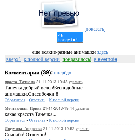
[показать]
еще всякие-разные анимашки
здесь
вверх^
к полной версии
понравилось!
в evernote
Комментарии (39):
вперёд»
21-11-2013-19:43
удалить
просто_Татиана
Танечка,добрый вечер!Бесподобные
анимашки.Спасибочки!!!
Обратиться
-
Ответить
-
К полной версии
21-11-2013-19:44
удалить
Мечтающая_Ирина
какая красота Танечка...
Обратиться
-
Ответить
-
К полной версии
21-11-2013-19:52
удалить
Людмила_Андреева
Спасибо! Отлично!