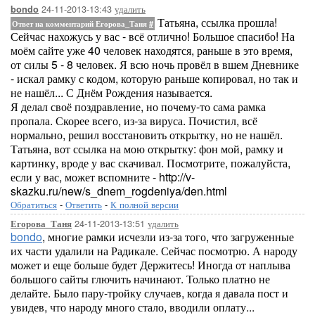
24-11-2013-13:43
удалить
bondo
Татьяна, ссылка прошла!
Ответ на комментарий Егорова_Таня
#
Сейчас нахожусь у вас - всё отлично! Большое спасибо! На
моём сайте уже 40 человек находятся, раньше в это время,
от силы 5 - 8 человек. Я всю ночь провёл в вшем Дневнике
- искал рамку с кодом, которую раньше копировал, но так и
не нашёл... С Днём Рождения называется.
Я делал своё поздравление, но почему-то сама рамка
пропала. Скорее всего, из-за вируса. Почистил, всё
нормально, решил восстановить открытку, но не нашёл.
Татьяна, вот ссылка на мою открытку: фон мой, рамку и
картинку, вроде у вас скачивал. Посмотрите, пожалуйста,
если у вас, может вспомните - http://v-
skazku.ru/new/s_dnem_rogdeniya/den.html
Обратиться
-
Ответить
-
К полной версии
24-11-2013-13:51
удалить
Егорова_Таня
bondo
, многие рамки исчезли из-за того, что загруженные
их части удалили на Радикале. Сейчас посмотрю. А народу
может и еще больше будет Держитесь! Иногда от наплыва
большого сайты глючить начинают. Только платно не
делайте. Было пару-тройку случаев, когда я давала пост и
увидев, что народу много стало, вводили оплату...