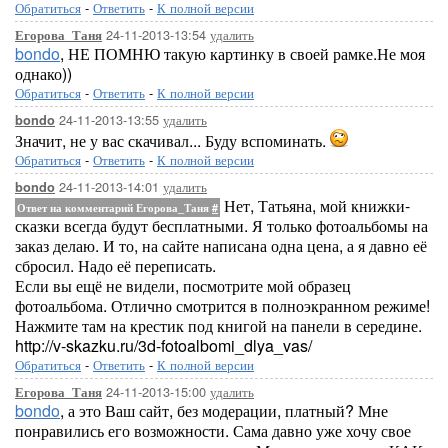
Обратиться
-
Ответить
-
К полной версии
24-11-2013-13:54
удалить
Егорова_Таня
bondo
, НЕ ПОМНЮ такую картинку в своей рамке.Не моя
однако))
Обратиться
-
Ответить
-
К полной версии
24-11-2013-13:55
удалить
bondo
Значит, не у вас скачивал... Буду вспоминать.
Обратиться
-
Ответить
-
К полной версии
24-11-2013-14:01
удалить
bondo
Нет, Татьяна, мой книжки-
Ответ на комментарий Егорова_Таня
#
сказки всегда будут бесплатными. Я только фотоальбомы на
заказ делаю. И то, на сайте написана одна цена, а я давно её
сбросил. Надо её переписать.
Если вы ещё не видели, посмотрите мой образец
фотоальбома. Отлично смотрится в полноэкранном режиме!
Нажмите там на крестик под книгой на панели в середине.
http://v-skazku.ru/3d-fotoalbomi_dlya_vas/
Обратиться
-
Ответить
-
К полной версии
24-11-2013-15:00
удалить
Егорова_Таня
bondo
, а это Ваш сайт, без модерации, платный? Мне
понравились его возможности. Сама давно уже хочу свое