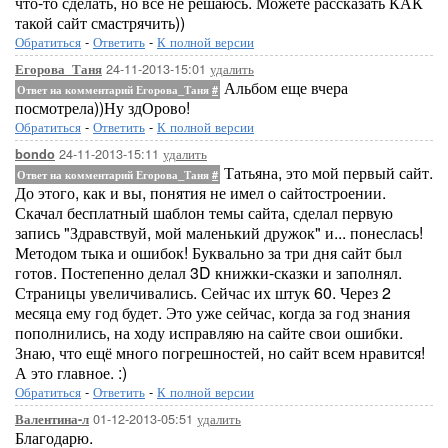
что-то сделать, но все не решаюсь. Можете рассказать КАК
такой сайт смастрячить))
Обратиться
-
Ответить
-
К полной версии
24-11-2013-15:01
удалить
Егорова_Таня
Альбом еще вчера
Ответ на комментарий Егорова_Таня
#
посмотрела))Ну здОрово!
Обратиться
-
Ответить
-
К полной версии
24-11-2013-15:11
удалить
bondo
Татьяна, это мой первый сайт.
Ответ на комментарий Егорова_Таня
#
До этого, как и вы, понятия не имел о сайтостроении.
Скачал бесплатный шаблон темы сайта, сделал первую
запись "Здравствуй, мой маленький дружок" и... понеслась!
Методом тыка и ошибок! Буквально за три дня сайт был
готов. Постепенно делал 3D книжки-сказки и заполнял.
Страницы увеличивались. Сейчас их штук 60. Через 2
месяца ему год будет. Это уже сейчас, когда за год знания
пополнились, на ходу исправляю на сайте свои ошибки.
Знаю, что ещё много погрешностей, но сайт всем нравится!
А это главное. :)
Обратиться
-
Ответить
-
К полной версии
01-12-2013-05:51
удалить
Валентина-л
Благодарю.