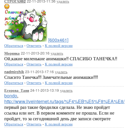
22-11-2013-11:36
удалить
СТРОГАЯ62
[600x461]
Обратиться
-
Ответить
-
К полной версии
22-11-2013-20:16
удалить
Морянка
Ой,какие миленькие анимашки!! СПАСИБО ТАНЕЧКА!!
Обратиться
-
Ответить
-
К полной версии
23-11-2013-17:16
удалить
nadmirchik
Спасито Танечка!!! Замечательные анимашки!!!!
Обратиться
-
Ответить
-
К полной версии
24-11-2013-13:19
удалить
Егорова_Таня
bondo
,
http://www.liveinternet.ru/tags/%F4%EB%E5%F8%EA%E8/
первый раз такие бродилки сделала. Не знаю пройдет
ссылка или нет. В первом комменте не прошла. Если не
пройдет, то за сегодняшний день две записи смотрите
Обратиться
-
Ответить
-
К полной версии