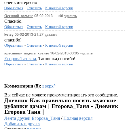
очень интересно
Обратиться
-
Ответить
-
К полной версии
05-02-2013-11:46
удалить
Осенний_романс
Спасибо.
Обратиться
-
Ответить
-
К полной версии
05-02-2013-21:27
удалить
ketsy
спасибо)
Обратиться
-
Ответить
-
К полной версии
16-02-2013-00:05
удалить
красавицу_видеть_хотите
ЕгороваТатьяна
, Танюшка,спасибо!
Обратиться
-
Ответить
-
К полной версии
Комментарии (8):
вверх^
Вы сейчас не можете прокомментировать это сообщение.
Дневник Как правильно носить мужские
рубашки дамам | Егорова_Таня - Дневник
Егорова Таня |
Лента друзей Егорова_Таня
/
Полная версия
Добавить в друзья
Страницы:
раньше»