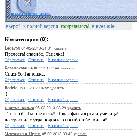
из блога Егоровой Татьяны
вверх^
к полной версии
понравилось!
в evernote
Комментарии (8):
04-02-2013-21:31
удалить
Leda759
Прелесть! спасибо, Танечка!
Обратиться
-
Ответить
-
К полной версии
04-02-2013-22:44
удалить
Kasanova60
Спасибо Танюшка.
Обратиться
-
Ответить
-
К полной версии
05-02-2013-04:55
удалить
Radeia
:)
Обратиться
-
Ответить
-
К полной версии
05-02-2013-08:29
удалить
в_ритме_вальса
Танюша!!! Ты-прелесть!!! Такая фантазерка и умелица!
настроение с утра подняла, спасибо тебе, милая!!!
Обратиться
-
Ответить
-
К полной версии
05-02-2013-09:42
удалить
Мечтающая_Ирина