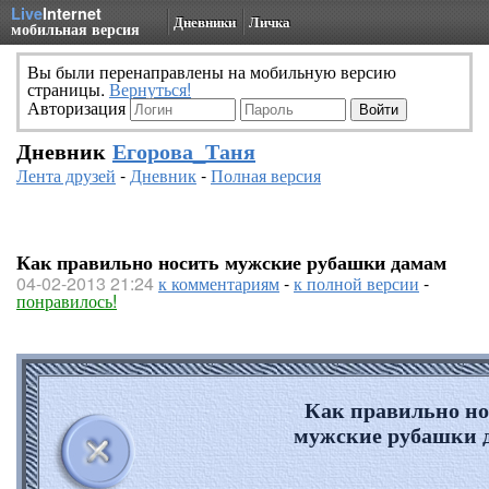
Live
Internet
Дневники
Личка
мобильная версия
Вы были перенаправлены на мобильную версию
страницы.
Вернуться!
Авторизация
Дневник
Егорова_Таня
Лента друзей
-
Дневник
-
Полная версия
Как правильно носить мужские рубашки дамам
04-02-2013 21:24
к комментариям
-
к полной версии
-
понравилось!
Как правильно но
мужские рубашки 