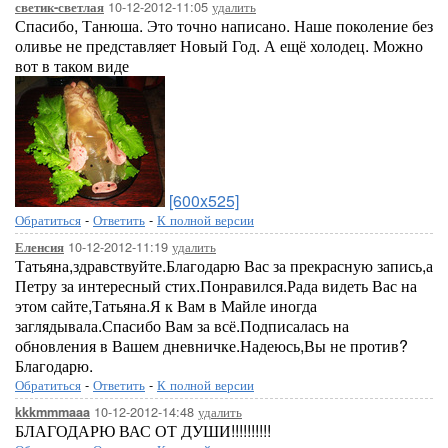
10-12-2012-11:05
удалить
светик-светлая
Спасибо, Танюша. Это точно написано. Наше поколение без
оливье не представляет Новый Год. А ещё холодец. Можно
вот в таком виде
[600x525]
Обратиться
-
Ответить
-
К полной версии
10-12-2012-11:19
удалить
Еленсия
Татьяна,здравствуйте.Благодарю Вас за прекрасную запись,а
Петру за интересный стих.Понравился.Рада видеть Вас на
этом сайте,Татьяна.Я к Вам в Майле иногда
заглядывала.Спасибо Вам за всё.Подписалась на
обновления в Вашем дневничке.Надеюсь,Вы не против?
Благодарю.
Обратиться
-
Ответить
-
К полной версии
10-12-2012-14:48
удалить
kkkmmmaaa
БЛАГОДАРЮ ВАС ОТ ДУШИ!!!!!!!!!!