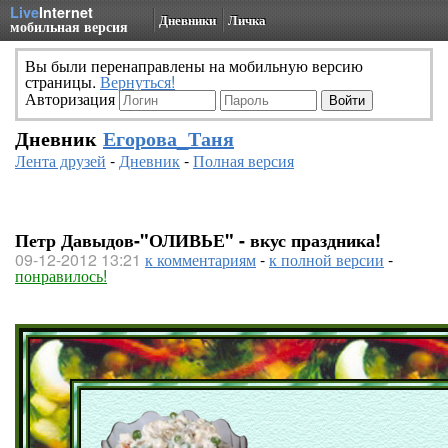
Live
Internet
Дневники
Личка
мобильная версия
Вы были перенаправлены на мобильную версию
страницы.
Вернуться!
Авторизация
Дневник
Егорова_Таня
Лента друзей
-
Дневник
-
Полная версия
Петр Давыдов-"ОЛИВЬЕ" - вкус праздника!
09-12-2012 13:21
к комментариям
-
к полной версии
-
понравилось!