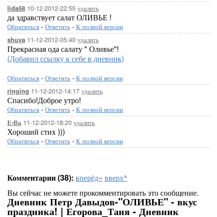
10-12-2012-22:55
удалить
lida58
да здравствует салат ОЛИВЬЕ !
Обратиться
-
Ответить
-
К полной версии
11-12-2012-05:40
удалить
shuva
Прекрасная ода салату " Оливье"!
(Добавил ссылку к себе в дневник)
Обратиться
-
Ответить
-
К полной версии
11-12-2012-14:17
удалить
ringing
Спасибо!Доброе утро!
Обратиться
-
Ответить
-
К полной версии
11-12-2012-18:20
удалить
Е-Ва
Хороший стих )))
Обратиться
-
Ответить
-
К полной версии
Комментарии (38):
вперёд»
вверх^
Вы сейчас не можете прокомментировать это сообщение.
Дневник Петр Давыдов-"ОЛИВЬЕ" - вкус
праздника! | Егорова_Таня - Дневник