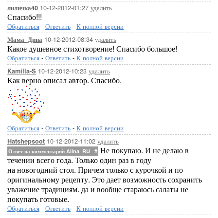
10-12-2012-01:27
удалить
лиличка40
Спасибо!!!
Обратиться
-
Ответить
-
К полной версии
10-12-2012-08:34
удалить
Мама_Дина
Какое душевное стихотворение! Спасибо большое!
Обратиться
-
Ответить
-
К полной версии
10-12-2012-10:23
удалить
Kamilla-S
Как верно описал автор. Спасибо.
Обратиться
-
Ответить
-
К полной версии
10-12-2012-11:02
удалить
Hatshepsoot
Не покупаю. И не делаю в
Ответ на комментарий Alina_RU_
#
течении всего года. Только один раз в году
на новогодний стол. Причем только с курочкой и по
оригинальному рецепту. Это дает возможность сохранить
уважение традициям. да и вообще стараюсь салаты не
покупать готовые.
Обратиться
-
Ответить
-
К полной версии