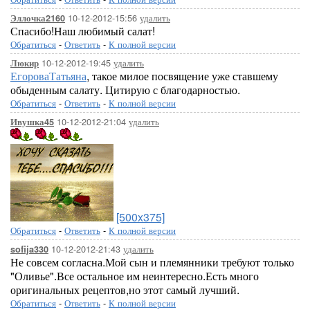
10-12-2012-15:56
удалить
Эллочка2160
Спасибо!Наш любимый салат!
Обратиться
-
Ответить
-
К полной версии
10-12-2012-19:45
удалить
Люкир
ЕгороваТатьяна
, такое милое посвящение уже ставшему
обыденным салату. Цитирую с благодарностью.
Обратиться
-
Ответить
-
К полной версии
10-12-2012-21:04
удалить
Ивушка45
[500x375]
Обратиться
-
Ответить
-
К полной версии
10-12-2012-21:43
удалить
sofija330
Не совсем согласна.Мой сын и племянники требуют только
"Оливье".Все остальное им неинтересно.Есть много
оригинальных рецептов,но этот самый лучший.
Обратиться
-
Ответить
-
К полной версии