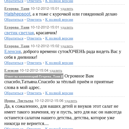
Обратиться
-
Ответить
-
К полной версии
10-12-2012-15:01
удалить
Егорова_Таня
Hatshepsoot
, а я тоже с курочкой или говядинкой делаю
Обратиться
-
Ответить
-
К полной версии
10-12-2012-15:01
удалить
Егорова_Таня
светик-светлая
, красавчик!
Обратиться
-
Ответить
-
К полной версии
10-12-2012-15:02
удалить
Егорова_Таня
Еленсия
, доброго времени суток!ОЧЕНЬ рада видеть Вас у
себя в дневнике!
Обратиться
-
Ответить
-
К полной версии
10-12-2012-15:04
удалить
Еленсия
Огромное Вам
Ответ на комментарий Егорова_Таня
#
спасибо,Татьяна.Спасибо за тёплый приём и приятные
слова в мой адрес.
Обратиться
-
Ответить
-
К полной версии
10-12-2012-15:06
удалить
Ирина_Листьева
Да, к сожалению, для наших детей и внуков этот салат не
имеет такого значения, ну и пусть, зато для нас он навсегда
останется салатом нашего детства, детства, которое уже
никогда не вернется....
Обратиться
-
Ответить
-
К полной версии