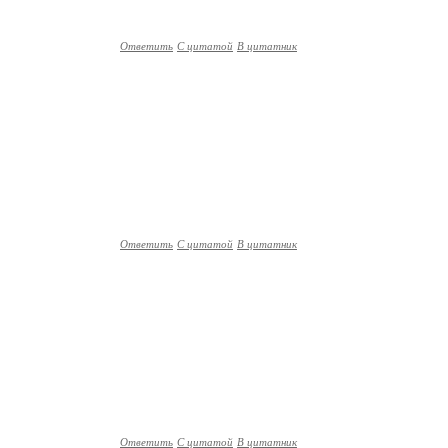
Ответить
С цитатой
В цитатник
Ответить
С цитатой
В цитатник
Ответить
С цитатой
В цитатник