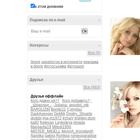
в этом дневнике
Подписка по e-mail
-
Интересы
-
Все (5)
блоги
заработок в интернете
реклама
в блоге
фотосъемка
фотошоп
Друзья
-
Все (663)
Друзья оффлайн
Кого давно нет?
Кого добавить?
-
_Шоколад_-
-Juliana-
apostol_nik
BARGUZIN
Bonito11
Cymylau
DarkAvenger
DeMitr
Dmitry_Shvarts
drobbi
ilya-m1972
IrchaV
Irishkin-dom
ka82
Ketevan
Leykoteya
limada
Margarita19
Miledi1950
MISTER_MIGELL
MonnA_KonstantA
Naniika
pakira
Rohkea
romeoparadise