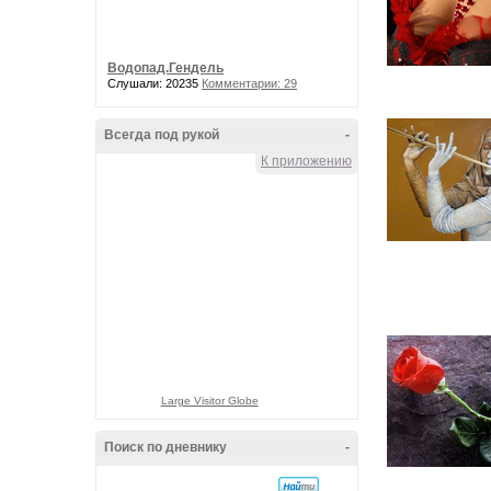
Водопад.Гендель
Слушали: 20235
Комментарии: 29
Всегда под рукой
-
К приложению
Large Visitor Globe
Поиск по дневнику
-