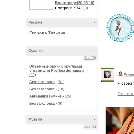
Волгограде(20.05.10)
Смотрели: 974
(30)
Резюме
-
Егорова Татьяна
Ссылки
-
Все (6)
Объемные рамки с круглыми
углами для Яру.Без фотошопа!
-
(40)
Егоро
Без заголовка
-
(91)
Я своей 
Без заголовка
-
(18)
Ответит
Анимашки зимние
-
(25)
Без заголовка
-
(6)
Музыка
-
Все (1)