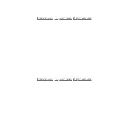
Ответить
С цитатой
В цитатник
Ответить
С цитатой
В цитатник