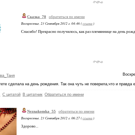
Сказка_70
обратиться по имени
Воскресенье, 23 Сентября 2012 г. 04:46 (
ссылка
)
Спасибо! Прекрасно получилось, как раз племяннице на день рожде
Воскре
ва_Таня
тете сделала на день рождения. Так она чуть не поверила,что и правда
ь
С цитатой
В цитатник
Обратиться по имени
Neznakomka_55
обратиться по имени
Воскресенье, 23 Сентября 2012 г. 06:27 (
ссылка
)
Здорово...