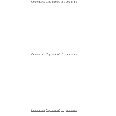
Ответить
С цитатой
В цитатник
Ответить
С цитатой
В цитатник
Ответить
С цитатой
В цитатник