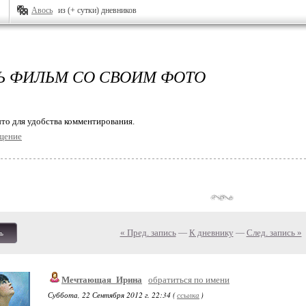
Авось
из (+ сутки) дневников
Ь ФИЛЬМ СО СВОИМ ФОТО
то для удобства комментирования.
щение
« Пред. запись
—
К дневнику
—
След. запись »
ь
Мечтающая_Ирина
обратиться по имени
Суббота, 22 Сентября 2012 г. 22:34 (
ссылка
)