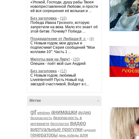
«Упокой, Господи, душу рабы Твоея
новопреставленной Любови, и прости
ей вся согрешения её вольная и ...
Без заголовка
-
(10)
Победа Ивана Грозного, которую
запретили на века. Мало кто знает об
этой битве. Почему? Победа ...
Поздравление от Любаши К ☺
-
(4)
С Новым годом, мои друзья и
подписчики! Серия сообщений "Мои
коллажи-10": Часть 1 ...
Милоты вам на Лиру!
-
(20)
Олешек - поёт мой сын Андрей
Без заголовка
-
(12)
С Новым годом, любимый
LiveInternet!!! Пусть Новый год
звездой счастливой, Войдет в с...
Метки
-
gif
анимашки
аудио
windows
безопасность в
безопасность
видео
интернете
бесплатно
виртуальные прогулки
гадания
генераторы
для
день победы