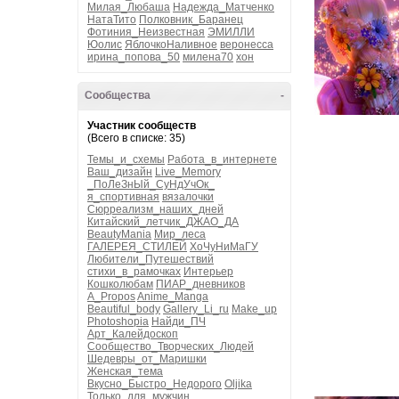
Милая_Любаша
Надежда_Матченко
НатаТито
Полковник_Баранец
Фотиния_Неизвестная
ЭМИЛЛИ
Юолис
ЯблочкоНаливное
веронесса
ирина_попова_50
милена70
хон
Сообщества
-
Участник сообществ
(Всего в списке: 35)
Темы_и_схемы
Работа_в_интернете
Ваш_дизайн
Live_Memory
_ПоЛеЗнЫй_СуНдУчОк_
я_спортивная
вязалочки
Сюрреализм_наших_дней
Китайский_летчик_ДЖАО_ДА
BeautyMania
Мир_леса
ГАЛЕРЕЯ_СТИЛЕЙ
ХоЧуНиМаГУ
Любители_Путешествий
стихи_в_рамочках
Интерьер
Кошколюбам
ПИАР_дневников
A_Propos
Anime_Manga
Beautiful_body
Gallery_Li_ru
Make_up
Photoshopia
Найди_ПЧ
Арт_Калейдоскоп
Сообщество_Творческих_Людей
Шедевры_от_Маришки
Женская_тема
Вкусно_Быстро_Недорого
Oljika
Только_для_мужчин