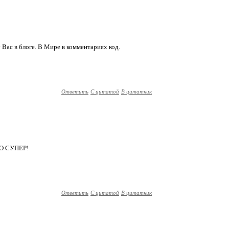
Вас в блоге. В Мире в комментариях код.
Ответить
С цитатой
В цитатник
О СУПЕР!
Ответить
С цитатой
В цитатник