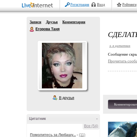
Регистрация
Вход
Рейтинги
Записи
Друзья
Комментарии
Егорова Таня
СДЕЛАТ
+ в цитатник
Cообщение скры
Прочитать сооб
В друзья
Комментироват
Цитатник
-
Все (54)
Помолитесь за Любашу...
-
(11)