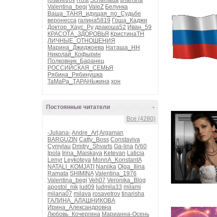
rosavetrov
Rost
Schamada
tinarisha
Valentina_begi
ValeZ
Белунка
Ваша_ТАНЯ_идущая_по_Судьбе
веронесса
галина5819
Гоша_Каджи
Доктор_Хаус_Ру
дракоша52
Иван_59
КРАСОТА_ЗДОРОВЬЯ
КристинаТН
ЛИЧНЫЕ_ОТНОШЕНИЯ
Марина_Джиджоева
Наташа_НН
Николай_Кофырин
Полковник_Баранец
РОССИЙСКАЯ_СЕМЬЯ
Рябина_Рябинушка
ТаМаРа_ТАРАНЬжина
хон
Постоянные читатели
-
Все (4280)
-Juliana-
Andre_Art
Argaman
BARGUZIN
Catty_Boss
Constaviva
Cymylau
Dmitry_Shvarts
Ga-lina
IV60
Ipola
Irina_Maiskaya
Ketevan
Laticia
Lenyr
Leykoteya
MonnA_KonstantA
NATALI_KOMJATI
Naniika
Olga_Ilina
Ramata
SHIMINA
Valentina_1976
Valentina_begi
Veh07
Veronika_Blog
apostol_nik
lud09
ludmila33
milami
milana07
milava
rosavetrov
tinarisha
ГАЛИНА_АЛАШНИКОВА
Ирина_Александровна
Любовь_Кочергина
Марианна-Осень