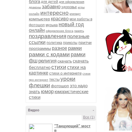
блога
для детей
для оформления
забавно
здоровье
драконы
игры
интересно
онлайн
клипарт
красиво
компьютер
мои работы в
новый год
фотошоп
музыка
онлайн
оформление блога
память
поздравления
полезные
ссылки
притчи
политика
приколы
рамки
разное
программы
рамки с кодами
рамки
фш
религия
скачать
скачать
стихи
бесплатно
стихи на
картинке
стихи о интернете
стихи
уроки
тесты
про интернет
флешки
это надо
фотошоп
юмор
знать
юмористические
стихи
Видео
-
Все (1)
"Танцующий" мост
в