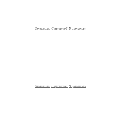
Ответить
С цитатой
В цитатник
Ответить
С цитатой
В цитатник