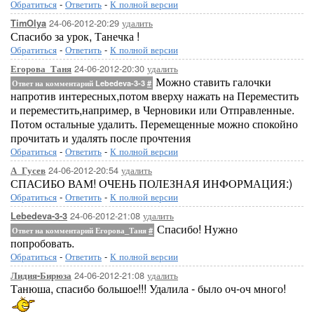
Обратиться
-
Ответить
-
К полной версии
24-06-2012-20:29
удалить
TimOlya
Спасибо за урок, Танечка !
Обратиться
-
Ответить
-
К полной версии
24-06-2012-20:30
удалить
Егорова_Таня
Можно ставить галочки
Ответ на комментарий Lebedeva-3-3
#
напротив интересных,потом вверху нажать на Переместить
и переместить,например, в Черновики или Отправленные.
Потом остальные удалить. Перемещенные можно спокойно
прочитать и удалять после прочтения
Обратиться
-
Ответить
-
К полной версии
24-06-2012-20:54
удалить
А_Гусев
СПАСИБО ВАМ! ОЧЕНЬ ПОЛЕЗНАЯ ИНФОРМАЦИЯ:)
Обратиться
-
Ответить
-
К полной версии
24-06-2012-21:08
удалить
Lebedeva-3-3
Спасибо! Нужно
Ответ на комментарий Егорова_Таня
#
попробовать.
Обратиться
-
Ответить
-
К полной версии
24-06-2012-21:08
удалить
Лидия-Бирюза
Танюша, спасибо большое!!! Удалила - было оч-оч много!