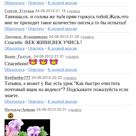
Обратиться
-
Ответить
-
К полной версии
24-06-2012-21:18
удалить
Сергей_Тутуков
Танюша,ох. и голова же ты!я прям горжусь тобой.Жаль,что
мне не приходит такое количество писем,а то бы испытал!
Обратиться
-
Ответить
-
К полной версии
24-06-2012-21:25
удалить
Людмила_Куванникова
Спасибо -ВЕК ЖИВИ,ВЕК УЧИСЬ !
Обратиться
-
Ответить
-
К полной версии
24-06-2012-21:31
удалить
Выше_Радуги_
Спасибооо!
Обратиться
-
Ответить
-
К полной версии
24-06-2012-22:23
удалить
Svetlanka-777
Татьяна, а может у Вас есть урок "Как быстро очистить
почтовый ящик на яндексе"? Подскажите пожалуйста если
знаете.
Обратиться
-
Ответить
-
К полной версии
24-06-2012-22:31
удалить
Надежда-Ариана