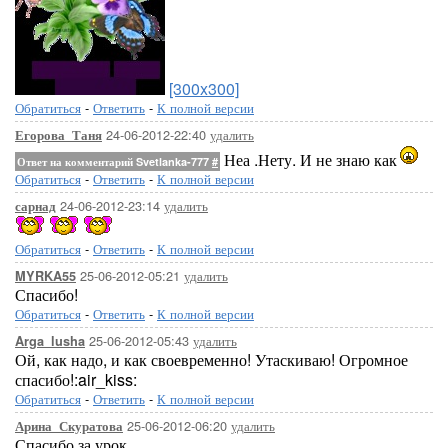
[300x300]
Обратиться
-
Ответить
-
К полной версии
24-06-2012-22:40
удалить
Егорова_Таня
Неа .Нету. И не знаю как
Ответ на комментарий Svetlanka-777
#
Обратиться
-
Ответить
-
К полной версии
24-06-2012-23:14
удалить
сарнад
Обратиться
-
Ответить
-
К полной версии
25-06-2012-05:21
удалить
MYRKA55
Спасибо!
Обратиться
-
Ответить
-
К полной версии
25-06-2012-05:43
удалить
Arga_lusha
Ой, как надо, и как своевременно! Утаскиваю! Огромное
спасибо!:air_kiss:
Обратиться
-
Ответить
-
К полной версии
25-06-2012-06:20
удалить
Арина_Скуратова
Спасибо за урок