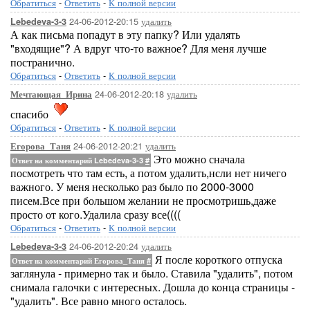
Обратиться
-
Ответить
-
К полной версии
24-06-2012-20:15
удалить
Lebedeva-3-3
А как письма попадут в эту папку? Или удалять
"входящие"? А вдруг что-то важное? Для меня лучше
постранично.
Обратиться
-
Ответить
-
К полной версии
24-06-2012-20:18
удалить
Мечтающая_Ирина
спасибо
Обратиться
-
Ответить
-
К полной версии
24-06-2012-20:21
удалить
Егорова_Таня
Это можно сначала
Ответ на комментарий Lebedeva-3-3
#
посмотреть что там есть, а потом удалить,нсли нет ничего
важного. У меня несколько раз было по 2000-3000
писем.Все при большом желании не просмотришь,даже
просто от кого.Удалила сразу все((((
Обратиться
-
Ответить
-
К полной версии
24-06-2012-20:24
удалить
Lebedeva-3-3
Я после короткого отпуска
Ответ на комментарий Егорова_Таня
#
заглянула - примерно так и было. Ставила "удалить", потом
снимала галочки с интересных. Дошла до конца страницы -
"удалить". Все равно много осталось.