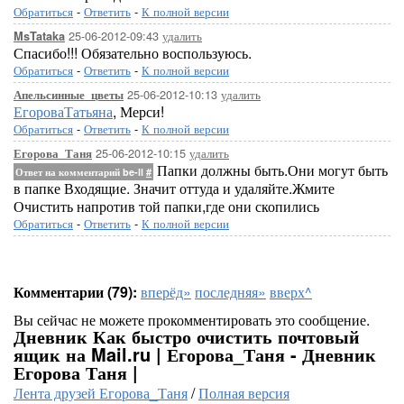
Обратиться
-
Ответить
-
К полной версии
25-06-2012-09:43
удалить
MsTataka
Спасибо!!! Обязательно воспользуюсь.
Обратиться
-
Ответить
-
К полной версии
25-06-2012-10:13
удалить
Апельсинные_цветы
ЕгороваТатьяна
, Мерси!
Обратиться
-
Ответить
-
К полной версии
25-06-2012-10:15
удалить
Егорова_Таня
Папки должны быть.Они могут быть
Ответ на комментарий be-ll
#
в папке Входящие. Значит оттуда и удаляйте.Жмите
Очистить напротив той папки,где они скопились
Обратиться
-
Ответить
-
К полной версии
Комментарии (79):
вперёд»
последняя»
вверх^
Вы сейчас не можете прокомментировать это сообщение.
Дневник Как быстро очистить почтовый
ящик на Mail.ru | Егорова_Таня - Дневник
Егорова Таня |
Лента друзей Егорова_Таня
/
Полная версия