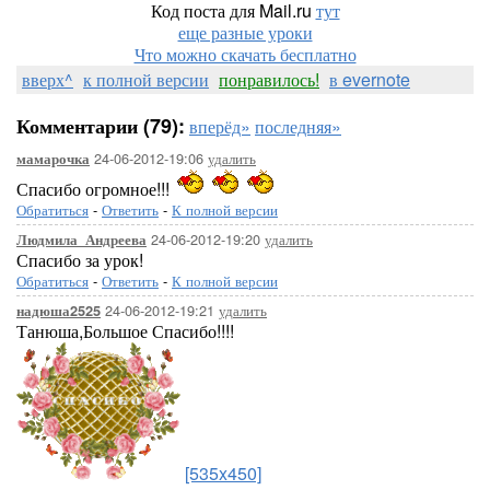
Код поста для Mail.ru
тут
еще разные уроки
Что можно скачать бесплатно
вверх^
к полной версии
понравилось!
в evernote
Комментарии (79):
вперёд»
последняя»
24-06-2012-19:06
удалить
мамарочка
Спасибо огромное!!!
Обратиться
-
Ответить
-
К полной версии
24-06-2012-19:20
удалить
Людмила_Андреева
Спасибо за урок!
Обратиться
-
Ответить
-
К полной версии
24-06-2012-19:21
удалить
надюша2525
Танюша,Большое Спасибо!!!!
[535x450]