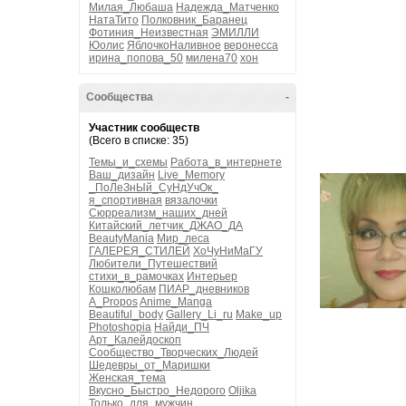
Милая_Любаша
Надежда_Матченко
НатаТито
Полковник_Баранец
Фотиния_Неизвестная
ЭМИЛЛИ
Юолис
ЯблочкоНаливное
веронесса
ирина_попова_50
милена70
хон
Сообщества
-
Участник сообществ
(Всего в списке: 35)
Темы_и_схемы
Работа_в_интернете
Ваш_дизайн
Live_Memory
_ПоЛеЗнЫй_СуНдУчОк_
я_спортивная
вязалочки
Сюрреализм_наших_дней
Китайский_летчик_ДЖАО_ДА
BeautyMania
Мир_леса
ГАЛЕРЕЯ_СТИЛЕЙ
ХоЧуНиМаГУ
Любители_Путешествий
стихи_в_рамочках
Интерьер
Кошколюбам
ПИАР_дневников
A_Propos
Anime_Manga
Beautiful_body
Gallery_Li_ru
Make_up
Photoshopia
Найди_ПЧ
Арт_Калейдоскоп
Сообщество_Творческих_Людей
Шедевры_от_Маришки
Женская_тема
Вкусно_Быстро_Недорого
Oljika
Только_для_мужчин