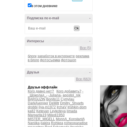
в этом дневнике
Подписка по e-mail
-
Интересы
-
Все (5)
блоги
заработок в интернете
реклама
в блоге
фотосъемка
фотошоп
Друзья
-
Все (663)
Друзья оффлайн
Кого давно нет?
Кого добавить?
-
_Шоколад_-
-Juliana-
apostol_nik
BARGUZIN
Bonito11
Cymylau
DarkAvenger
DeMitr
Dmitry_Shvarts
drobbi
ilya-m1972
IrchaV
Irishkin-dom
ka82
Ketevan
Leykoteya
limada
Margarita19
Miledi1950
MISTER_MIGELL
MonnA_KonstantA
Naniika
pakira
Rohkea
romeoparadise