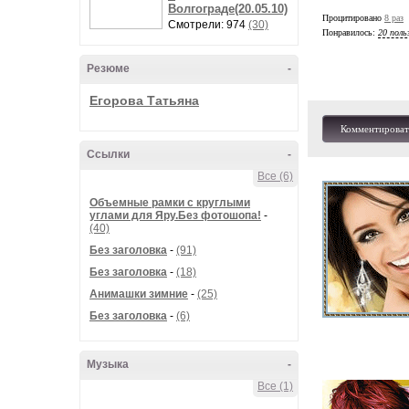
Волгограде(20.05.10)
Процитировано
8 раз
Смотрели: 974
(30)
Понравилось:
20 поль
Резюме
-
Егорова Татьяна
Комментироват
Ссылки
-
Все (6)
Объемные рамки с круглыми
углами для Яру.Без фотошопа!
-
(40)
Без заголовка
-
(91)
Без заголовка
-
(18)
Анимашки зимние
-
(25)
Без заголовка
-
(6)
Музыка
-
Все (1)