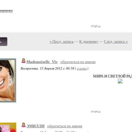
зователям
« Пред. запись
—
К дневнику
—
След. запись »
ь
Mademoiselle_Viv
обратиться по имени
Воскресенье, 15 Апреля 2012 г. 00:58 (
ссылка
)
МИРА И СВЕТЛОЙ РАД
ЭМИЛЛИ
обратиться по имени