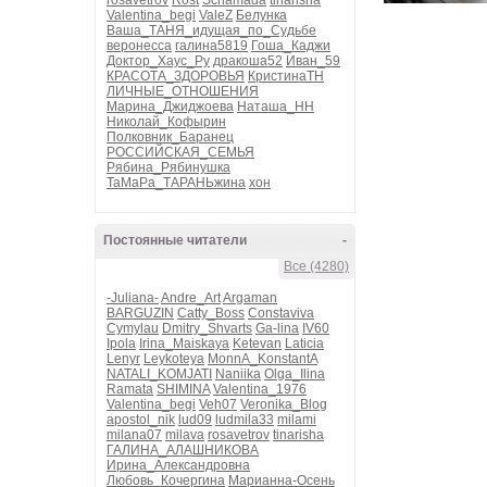
rosavetrov
Rost
Schamada
tinarisha
Valentina_begi
ValeZ
Белунка
Ваша_ТАНЯ_идущая_по_Судьбе
веронесса
галина5819
Гоша_Каджи
Доктор_Хаус_Ру
дракоша52
Иван_59
КРАСОТА_ЗДОРОВЬЯ
КристинаТН
ЛИЧНЫЕ_ОТНОШЕНИЯ
Марина_Джиджоева
Наташа_НН
Николай_Кофырин
Полковник_Баранец
РОССИЙСКАЯ_СЕМЬЯ
Рябина_Рябинушка
ТаМаРа_ТАРАНЬжина
хон
Постоянные читатели
-
Все (4280)
-Juliana-
Andre_Art
Argaman
BARGUZIN
Catty_Boss
Constaviva
Cymylau
Dmitry_Shvarts
Ga-lina
IV60
Ipola
Irina_Maiskaya
Ketevan
Laticia
Lenyr
Leykoteya
MonnA_KonstantA
NATALI_KOMJATI
Naniika
Olga_Ilina
Ramata
SHIMINA
Valentina_1976
Valentina_begi
Veh07
Veronika_Blog
apostol_nik
lud09
ludmila33
milami
milana07
milava
rosavetrov
tinarisha
ГАЛИНА_АЛАШНИКОВА
Ирина_Александровна
Любовь_Кочергина
Марианна-Осень