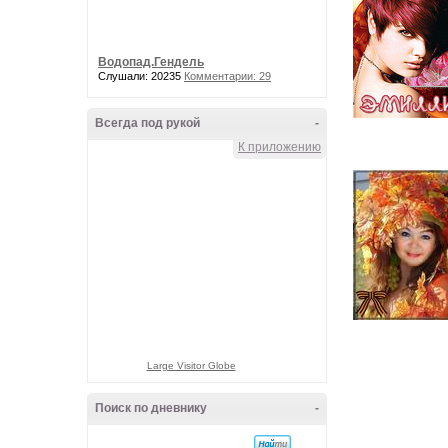
Водопад.Гендель
Слушали: 20235
Комментарии: 29
Всегда под рукой
-
К приложению
Large Visitor Globe
Поиск по дневнику
-