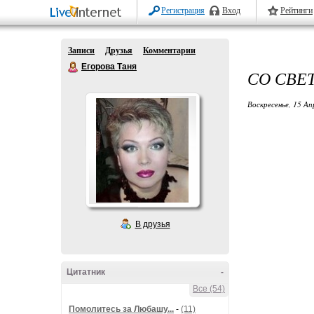
Регистрация
Вход
Рейтинги
Записи
Друзья
Комментарии
Егорова Таня
СО СВЕ
Воскресенье, 15 Ап
В друзья
Цитатник
-
Все (54)
Помолитесь за Любашу...
-
(11)