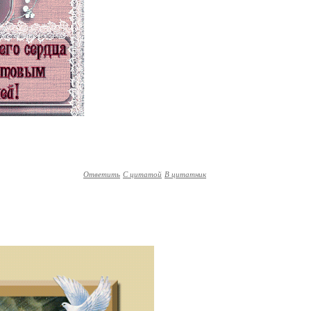
Ответить
С цитатой
В цитатник