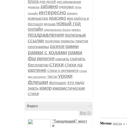
блога
для детей
для оформления
забавно
здоровье
драконы
игры
интересно
онлайн
клипарт
красиво
компьютер
мои работы в
новый год
фотошоп
музыка
онлайн
оформление блога
память
поздравления
полезные
ссылки
притчи
политика
приколы
рамки
разное
программы
рамки с кодами
рамки
фш
религия
скачать
скачать
стихи
бесплатно
стихи на
картинке
стихи о интернете
стихи
уроки
тесты
про интернет
флешки
это надо
фотошоп
юмор
знать
юмористические
стихи
Видео
-
Все (1)
"Танцующий" мост
Метки:
пасха
в