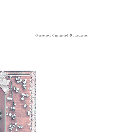
Ответить
С цитатой
В цитатник