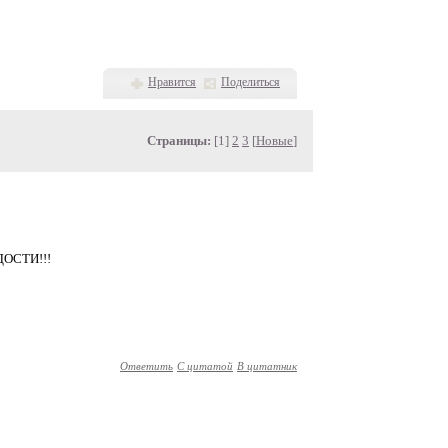
Нравится
Поделиться
Страницы:
[1]
2
3
[
Новые
]
ОСТИ!!!
Ответить
С цитатой
В цитатник