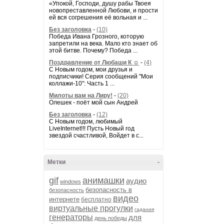
«Упокой, Господи, душу рабы Твоея
новопреставленной Любови, и прости
ей вся согрешения её вольная и ...
Без заголовка
-
(10)
Победа Ивана Грозного, которую
запретили на века. Мало кто знает об
этой битве. Почему? Победа ...
Поздравление от Любаши К ☺
-
(4)
С Новым годом, мои друзья и
подписчики! Серия сообщений "Мои
коллажи-10": Часть 1 ...
Милоты вам на Лиру!
-
(20)
Олешек - поёт мой сын Андрей
Без заголовка
-
(12)
С Новым годом, любимый
LiveInternet!!! Пусть Новый год
звездой счастливой, Войдет в с...
Метки
-
gif
анимашки
аудио
windows
безопасность в
безопасность
видео
интернете
бесплатно
виртуальные прогулки
гадания
генераторы
для
день победы