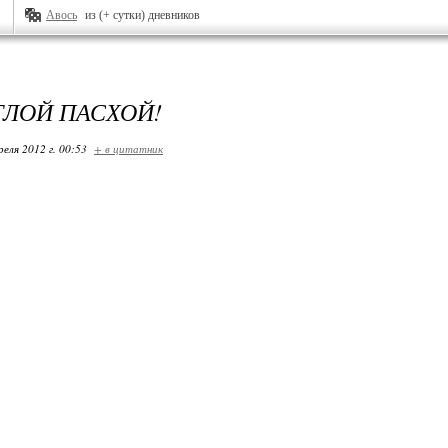
Авось
из (+ сутки) дневников
ТЛОЙ ПАСХОЙ!
реля 2012 г. 00:53
+ в цитатник