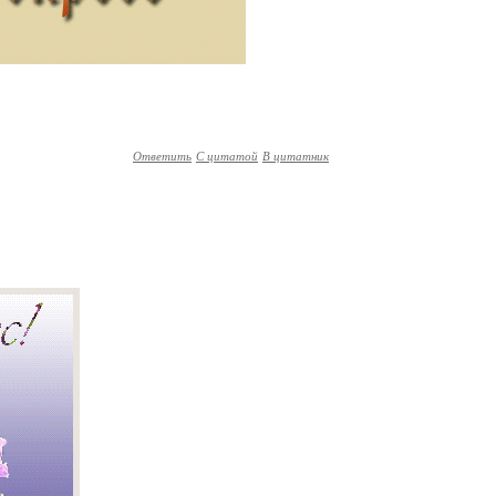
Ответить
С цитатой
В цитатник