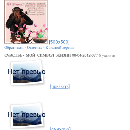
[500x500]
Обратиться
-
Ответить
-
К полной версии
08-04-2012-07:15
удалить
СЧАСТЬЕ-_МОЙ_СИМВОЛ_ЖИЗНИ
[показать]
[499x452]