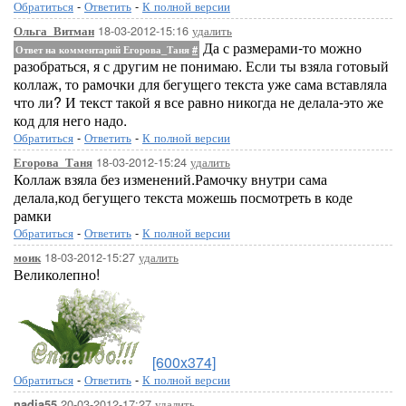
Обратиться
-
Ответить
-
К полной версии
18-03-2012-15:16
удалить
Ольга_Витман
Да с размерами-то можно
Ответ на комментарий Егорова_Таня
#
разобраться, я с другим не понимаю. Если ты взяла готовый
коллаж, то рамочки для бегущего текста уже сама вставляла
что ли? И текст такой я все равно никогда не делала-это же
код для него надо.
Обратиться
-
Ответить
-
К полной версии
18-03-2012-15:24
удалить
Егорова_Таня
Коллаж взяла без изменений.Рамочку внутри сама
делала,код бегущего текста можешь посмотреть в коде
рамки
Обратиться
-
Ответить
-
К полной версии
18-03-2012-15:27
удалить
моик
Великолепно!
[600x374]
Обратиться
-
Ответить
-
К полной версии
20-03-2012-17:27
удалить
nadia55