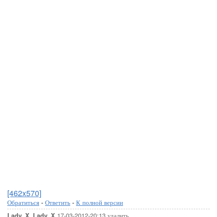
[462x570]
Обратиться
-
Ответить
-
К полной версии
17-03-2012-20:13
удалить
Lady_X_Lady_X