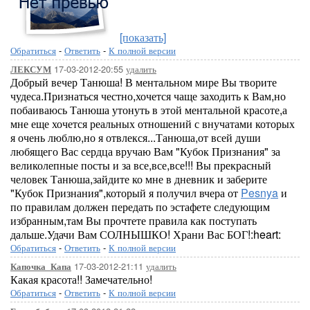
[показать]
Обратиться
-
Ответить
-
К полной версии
17-03-2012-20:55
удалить
ЛЕКСУМ
Добрый вечер Танюша! В ментальном мире Вы творите
чудеса.Признаться честно,хочется чаще заходить к Вам,но
побаиваюсь Танюша утонуть в этой ментальной красоте,а
мне еще хочется реальных отношений с внучатами которых
я очень люблю,но я отвлекся...Танюша,от всей души
любящего Вас сердца вручаю Вам "Кубок Признания" за
великолепные посты и за все,все,все!!! Вы прекрасный
человек Танюша,зайдите ко мне в дневник и заберите
"Кубок Признания",который я получил вчера от
Pesnya
и
по правилам должен передать по эстафете следующим
избранным,там Вы прочтете правила как поступать
дальше.Удачи Вам СОЛНЫШКО! Храни Вас БОГ!:heart:
Обратиться
-
Ответить
-
К полной версии
17-03-2012-21:11
удалить
Капочка_Капа
Какая красота!! Замечательно!
Обратиться
-
Ответить
-
К полной версии