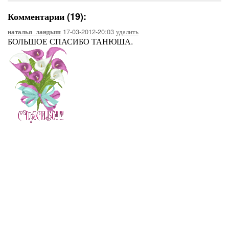
Неизбывны Красо
Комментарии (19):
И Любви негасну
В женщине, кото
17-03-2012-20:03
удалить
наталья_ландыш
автор: Анна М
БОЛЬШОЕ СПАСИБО ТАНЮША.
25.03.2