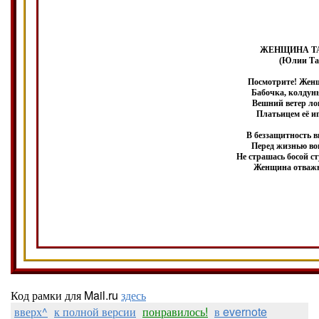
ЖЕНЩИНА ТА
(Юлии Та
Посмотрите! Женщ
Бабочка, колдунь
Вешний ветер ло
Платьицем её иг
В беззащитность вы
Перед жизнью вов
Не страшась босой ст
Женщина отважн
Зажигаясь музык
Как свеча, что вр
На порыв и под
Женщина, котор
Жалки ей насмешк
Птицей, что никак
Улетает к праздн
Женщина, котор
Вы её за легкост
Мол, щебечет, ве
На вселенской, со
Код рамки для Mail.ru
здесь
И Земля, как женщ
вверх^
к полной версии
понравилось!
в evernote
Не иссякнут Вер