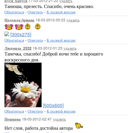
17-03-2012-21:22
удалить
Буся_бабуся
Танюша, прелесть. Спасибо, очень красиво.
Обратиться
-
Ответить
-
К полной версии
18-03-2012-00:23
удалить
Надежда-Ариана
[300x275]
Обратиться
-
Ответить
-
К полной версии
18-03-2012-01:23
удалить
Людмила_2332
Танечка, спасибо! Доброй ночи тебе и хорошего
воскресного дня.
[500x600]
Обратиться
-
Ответить
-
К полной версии
18-03-2012-02:47
удалить
Пешкова
Нет слов, работа достойна автора