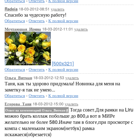
Обратиться
-
Ответить
-
К полной версии
18-03-2012-08:51
удалить
Radeia
Спасибо за чудесную работу!
Обратиться
-
Ответить
-
К полной версии
18-03-2012-11:01
удалить
Мечтающая_Ирина
[500x321]
Обратиться
-
Ответить
-
К полной версии
18-03-2012-12:53
удалить
Ольга_Витман
Таня, как ты здорово придумала! Новинка для меня на
заметку-я так не умею...
Обратиться
-
Ответить
-
К полной версии
18-03-2012-15:00
удалить
Егорова_Таня
Тогда совет.Для рамки на Liru
Ответ на комментарий Ольга_Витман
#
можно брать коллаж побольше до 800,а вот в МИРе
желательно не более 580.Иначе там в блоге,при просмотре с
компа с маленьким экраном(нетбук) рамка
искажаеся(обрезается)