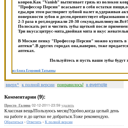
ковров.Как "Vanish" вытягивает грязь из волокон ков
"Профессор Персин" всасывает в себя остатки пищи,
еды,при этом растворяет зубной налет и,удерживая а
поверхности зубов и десен,препятствует образованию
2-3 раза в рот,подержали 20-30 секунд,выплюнули.Всё
Полоскать рот и чистить зубы щеткой после применен
Три вкуса:цитрус-мята,двойная мята и вкус жевательн
В Москве пенку "Профессор Персин" можно купить 
аптеки".В других городах она,наверно, тоже продаетс
аптеках.
Пользуйтесь и пусть ваши зубы будут 
из блога Егоровой Татьяны
вверх^
к полной версии
понравилось!
в evernote
Комментарии (9):
02-12-2011-23:59
удалить
Просто_Галина
Классная вещь!Пользуюсь месяц!Удобно,когда целый день
на работе и до щетки не добраться.Тоже рекомендую.
Обратиться
-
Ответить
-
К полной версии