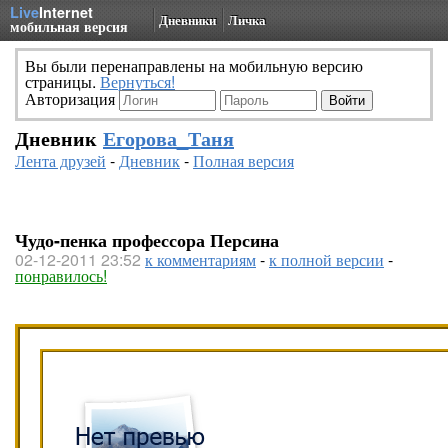
Live
Internet
Дневники
Личка
мобильная версия
Вы были перенаправлены на мобильную версию
страницы.
Вернуться!
Авторизация
Дневник
Егорова_Таня
Лента друзей
-
Дневник
-
Полная версия
Чудо-пенка профессора Персина
02-12-2011 23:52
к комментариям
-
к полной версии
-
понравилось!