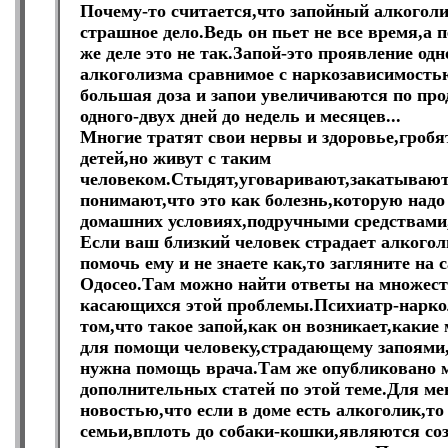
Почему-то считается,что запойный алкоголи
страшное дело.Ведь он пьет не все время,а
же деле это не так.Запой-это проявление одн
алкоголизма сравнимое с наркозависимостью
большая доза и запои увеличиваются по пр
одного-двух дней до недель и месяцев...
Многие тратят свои нервы и здоровье,гробя
детей,но живут с таким
человеком.Стыдят,уговаривают,закатывают
понимают,что это как болезнь,которую надо
домашних условиях,подручными средствами,
Если ваш близкий человек страдает алкогол
помочь ему и не знаете как,то загляните на
Одосео.Там можно найти ответы на множест
касающихся этой проблемы.Психиатр-наркол
том,что такое запой,как он возникает,каки
для помощи человеку,страдающему запоями
нужна помощь врача.Там же опубликовано 
дополнительных статей по этой теме.Для м
новостью,что если в доме есть алкоголик,то
семьи,вплоть до собаки-кошки,являются с