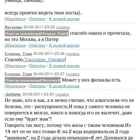
всегда приятно видеть твои посты)..
Обратиться
-
Ответить
-
К полной версии
30-09-2011-23:03
удалить
Васточка
спасибо нашла и прочитала,
Ответ на комментарий Егорова_Таня
#
но это Москва, а я Питер
Обратиться
-
Ответить
-
К полной версии
30-09-2011-23:36
удалить
Егорова_Таня
Спасибо,
Такахаши_Омояра
!
Обратиться
-
Ответить
-
К полной версии
30-09-2011-23:37
удалить
Егорова_Таня
Может у них филиалы есть
Ответ на комментарий Васточка
#
Обратиться
-
Ответить
-
К полной версии
30-09-2011-23:45
удалить
-Juliana-
Не знаю, кто и как, а я лично считаю, что алкоголизм-это не
болезнь, это - распущенность.И пока у самого человека не
повернется в мозгах, никто и никогда его не вылечит, даже
если ему "будет знак"!
Говорить так могу, потому что жила с таким человеком.Из
14 лет он не пил только 6: на 2 кода кодировала,на 2 года
"зашивала", на 2 года делала инъекции=6 лет.Допивался до