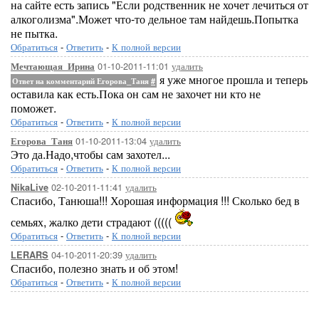
на сайте есть запись "Если родственник не хочет лечиться от
алкоголизма".Может что-то дельное там найдешь.Попытка
не пытка.
Обратиться
-
Ответить
-
К полной версии
01-10-2011-11:01
удалить
Мечтающая_Ирина
я уже многое прошла и теперь
Ответ на комментарий Егорова_Таня
#
оставила как есть.Пока он сам не захочет ни кто не
поможет.
Обратиться
-
Ответить
-
К полной версии
01-10-2011-13:04
удалить
Егорова_Таня
Это да.Надо,чтобы сам захотел...
Обратиться
-
Ответить
-
К полной версии
02-10-2011-11:41
удалить
NikaLive
Спасибо, Танюша!!! Хорошая информация !!! Сколько бед в
семьях, жалко дети страдают (((((
Обратиться
-
Ответить
-
К полной версии
04-10-2011-20:39
удалить
LERARS
Спасибо, полезно знать и об этом!
Обратиться
-
Ответить
-
К полной версии