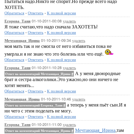
Пытаться надо.Никто не спорит.Но прежде всего надо
ХОТЕТЬ.
Обратиться
-
Ответить
-
К полной версии
01-10-2011-00:08
удалить
Егорова_Таня
Я тоже считаю,что надо сначала ЗАХОТЕТЬ!
Обратиться
-
Ответить
-
К полной версии
01-10-2011-09:34
удалить
Мечтающая_Ирина
моя мать так и не смогла от него избавиться пока не
умерла.и я не знаю что это болезнь или что ещё.
Обратиться
-
Ответить
-
К полной версии
01-10-2011-10:28
удалить
Егорова_Таня
А у меня двоюродные
Ответ на комментарий Мечтающая_Ирина
#
брат и сестра алкоголики.Это ужасно,но они ничего не
хотят менять...
Обратиться
-
Ответить
-
К полной версии
01-10-2011-10:46
удалить
Мечтающая_Ирина
а теперь у меня пьёт сын.И я
Ответ на комментарий Егорова_Таня
#
ни чего с этим поделать не могу.
Обратиться
-
Ответить
-
К полной версии
01-10-2011-11:00
удалить
Егорова_Таня
Мечтающая_Ирина
,там
Ответ на комментарий Мечтающая_Ирина
#