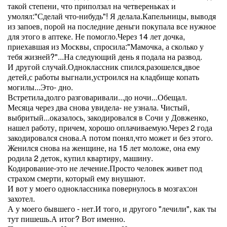
такой степени, что приползал на четвереньках и
умолял:"Сделай что-нибудь"! Я делала.Капельницы, выводя
из запоев, порой на последние деньги покупала все нужное
для этого в аптеке. Не помогло.Через 14 лет дочка,
приехавшая из Москвы, спросила:"Мамочка, а сколько у
тебя жизней?"...На следующий день я подала на развод.
И другой случай.Одноклассник спился,разошелся,двое
детей,с работы выгнали,устроился на кладбище копать
могилы...Это- дно.
Встретила,долго разговаривали...до ночи...Обещал.
Месяца через два снова увидела- не узнала. Чистый,
выбритый...оказалось, закодировался в Сочи у Довженко,
нашел работу, причем, хорошо оплачиваемую.Через 2 года
закодировался снова.А потом понял,что может и без этого.
Женился снова на женщине, на 15 лет моложе, она ему
родила 2 деток, купил квартиру, машину.
Кодирование-это не лечение.Просто человек живет под
страхом смерти, который ему внушают.
И вот у моего одноклассника повернулось в мозгах:он
захотел.
А у моего бывшего - нет.И того, и другого "лечили", как ты
тут пишешь.А итог? Вот именно.