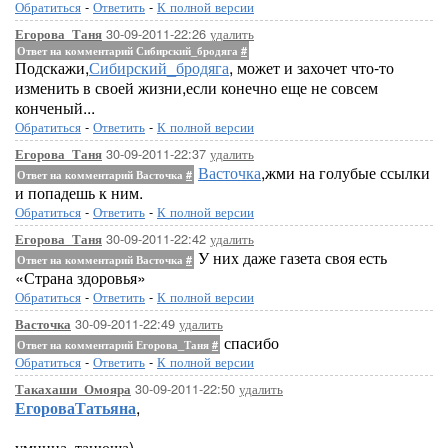
Обратиться
-
Ответить
-
К полной версии
30-09-2011-22:26
удалить
Егорова_Таня
Ответ на комментарий Сибирский_бродяга
#
Подскажи,
Сибирский_бродяга
, может и захочет что-то
изменить в своей жизни,если конечно еще не совсем
конченый...
Обратиться
-
Ответить
-
К полной версии
30-09-2011-22:37
удалить
Егорова_Таня
Васточка
,жми на голубые ссылки
Ответ на комментарий Васточка
#
и попадешь к ним.
Обратиться
-
Ответить
-
К полной версии
30-09-2011-22:42
удалить
Егорова_Таня
У них даже газета своя есть
Ответ на комментарий Васточка
#
«Страна здоровья»
Обратиться
-
Ответить
-
К полной версии
30-09-2011-22:49
удалить
Васточка
спасибо
Ответ на комментарий Егорова_Таня
#
Обратиться
-
Ответить
-
К полной версии
30-09-2011-22:50
удалить
Такахаши_Омояра
ЕгороваТатьяна
,
умница, танюша)..