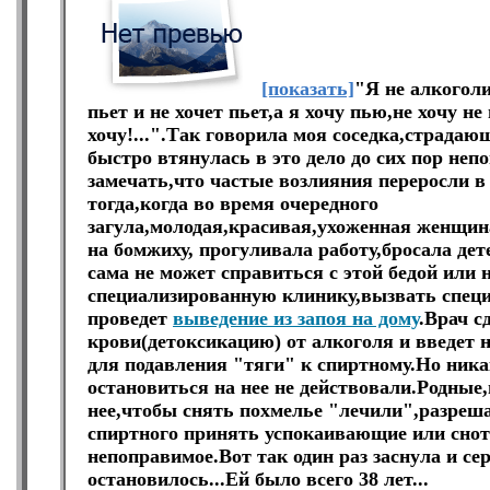
[показать]
"Я не алкогол
пьет и не хочет пьет,а я хочу пью,не хочу не
хочу!...".Так говорила моя соседка,страдаю
быстро втянулась в это дело до сих пор не
замечать,что частые возлияния переросли в
тогда,когда во время очередного
загула,молодая,красивая,ухоженная женщин
на бомжиху, прогуливала работу,бросала дет
сама не может справиться с этой бедой или 
специализированную клинику,вызвать специ
проведет
выведение из запоя на дому
.Врач с
крови(детоксикацию) от алкоголя и введет
для подавления "тяги" к спиртному.Но ник
остановиться на нее не действовали.Родные
нее,чтобы снять похмелье "лечили",разреша
спиртного принять успокаивающие или снот
непоправимое.Вот так один раз заснула и сер
остановилось...Ей было всего 38 лет...