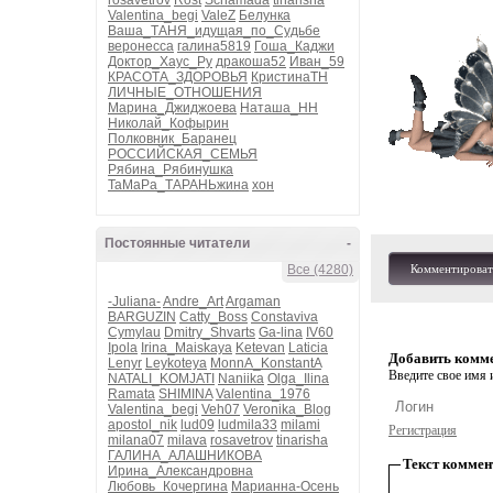
rosavetrov
Rost
Schamada
tinarisha
Valentina_begi
ValeZ
Белунка
Ваша_ТАНЯ_идущая_по_Судьбе
веронесса
галина5819
Гоша_Каджи
Доктор_Хаус_Ру
дракоша52
Иван_59
КРАСОТА_ЗДОРОВЬЯ
КристинаТН
ЛИЧНЫЕ_ОТНОШЕНИЯ
Марина_Джиджоева
Наташа_НН
Николай_Кофырин
Полковник_Баранец
РОССИЙСКАЯ_СЕМЬЯ
Рябина_Рябинушка
ТаМаРа_ТАРАНЬжина
хон
Постоянные читатели
-
Все (4280)
Комментироват
-Juliana-
Andre_Art
Argaman
BARGUZIN
Catty_Boss
Constaviva
Cymylau
Dmitry_Shvarts
Ga-lina
IV60
Ipola
Irina_Maiskaya
Ketevan
Laticia
Добавить комм
Lenyr
Leykoteya
MonnA_KonstantA
Введите свое имя и
NATALI_KOMJATI
Naniika
Olga_Ilina
Ramata
SHIMINA
Valentina_1976
Valentina_begi
Veh07
Veronika_Blog
apostol_nik
lud09
ludmila33
milami
Регистрация
milana07
milava
rosavetrov
tinarisha
ГАЛИНА_АЛАШНИКОВА
Текст коммен
Ирина_Александровна
Любовь_Кочергина
Марианна-Осень