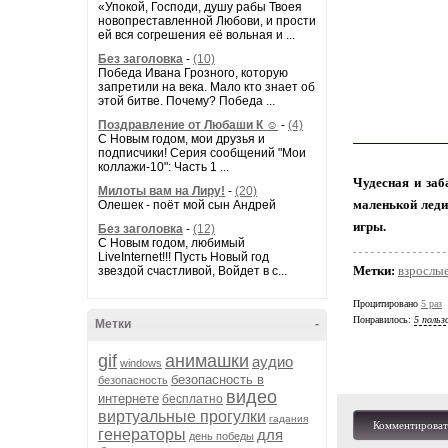
«Упокой, Господи, душу рабы Твоея
новопреставленной Любови, и прости
ей вся согрешения её вольная и ...
Без заголовка
-
(10)
Победа Ивана Грозного, которую
запретили на века. Мало кто знает об
этой битве. Почему? Победа ...
Поздравление от Любаши К ☺
-
(4)
С Новым годом, мои друзья и
подписчики! Серия сообщений "Мои
коллажи-10": Часть 1 ...
Чудесная и заб
Милоты вам на Лиру!
-
(20)
маленькой леди
Олешек - поёт мой сын Андрей
игры.
Без заголовка
-
(12)
С Новым годом, любимый
LiveInternet!!! Пусть Новый год
Метки:
взрослы
звездой счастливой, Войдет в с...
Процитировано
5 раз
Понравилось:
5 польз
Метки
-
gif
анимашки
аудио
windows
безопасность в
безопасность
видео
интернете
бесплатно
виртуальные прогулки
гадания
Комментироват
генераторы
для
день победы