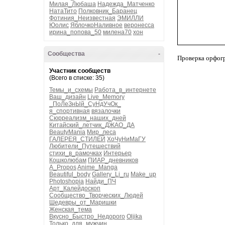
Милая_Любаша
Надежда_Матченко
НатаТито
Полковник_Баранец
Фотиния_Неизвестная
ЭМИЛЛИ
Юолис
ЯблочкоНаливное
веронесса
ирина_попова_50
милена70
хон
Сообщества
-
Проверка орфог
Участник сообществ
(Всего в списке: 35)
Темы_и_схемы
Работа_в_интернете
Ваш_дизайн
Live_Memory
_ПоЛеЗнЫй_СуНдУчОк_
я_спортивная
вязалочки
Сюрреализм_наших_дней
Китайский_летчик_ДЖАО_ДА
BeautyMania
Мир_леса
ГАЛЕРЕЯ_СТИЛЕЙ
ХоЧуНиМаГУ
Любители_Путешествий
стихи_в_рамочках
Интерьер
Кошколюбам
ПИАР_дневников
A_Propos
Anime_Manga
Beautiful_body
Gallery_Li_ru
Make_up
Photoshopia
Найди_ПЧ
Арт_Калейдоскоп
Сообщество_Творческих_Людей
Шедевры_от_Маришки
Женская_тема
Вкусно_Быстро_Недорого
Oljika
Только_для_мужчин