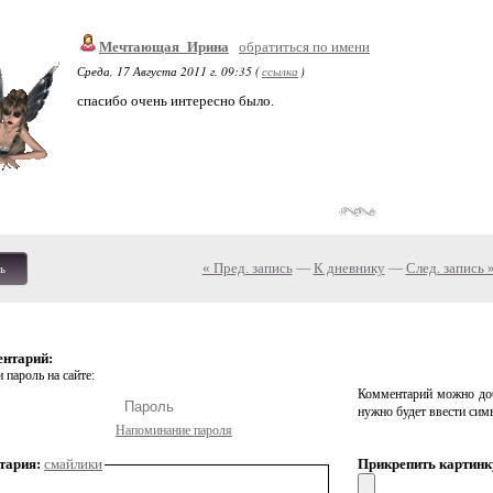
Мечтающая_Ирина
обратиться по имени
Среда, 17 Августа 2011 г. 09:35 (
ссылка
)
спасибо очень интересно было.
« Пред. запись
—
К дневнику
—
След. запись 
ь
ентарий:
 пароль на сайте:
Комментарий можно доб
нужно будет ввести сим
Напоминание пароля
тария:
смайлики
Прикрепить картинк