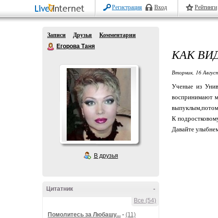
Регистрация
Вход
Рейтинги
Записи
Друзья
Комментарии
Егорова Таня
КАК ВИД
Вторник, 16 Авгус
Ученые из Унив
воспринимают ми
выпуклым,потому
К подростковому
Давайте улыбнем
В друзья
Цитатник
-
Все (54)
Помолитесь за Любашу...
-
(11)