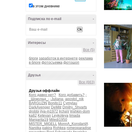
в этом дневнике
Подписка по e-mail
-
Интересы
-
Все (5)
блоги
заработок в интернете
реклама
в блоге
фотосъемка
фотошоп
Друзья
-
Все (663)
Друзья оффлайн
Кого давно нет?
Кого добавить?
-
_Шоколад_-
-Juliana-
apostol_nik
BARGUZIN
Bonito11
Cymylau
DarkAvenger
DeMitr
Dmitry_Shvarts
drobbi
ilya-m1972
IrchaV
Irishkin-dom
ka82
Ketevan
Leykoteya
limada
Margarita19
Miledi1950
MISTER_MIGELL
MonnA_KonstantA
Naniika
pakira
Rohkea
romeoparadise