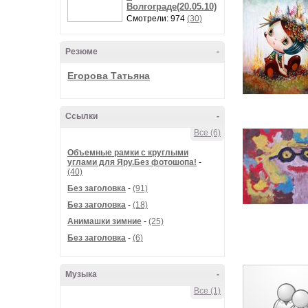
Волгограде(20.05.10)
Смотрели: 974
(30)
Резюме
-
Егорова Татьяна
Ссылки
-
Все (6)
Объемные рамки с круглыми
углами для Яру.Без фотошопа!
-
(40)
Без заголовка
-
(91)
Без заголовка
-
(18)
Анимашки зимние
-
(25)
Без заголовка
-
(6)
Музыка
-
Все (1)