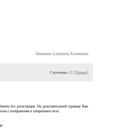
Ответить
С цитатой
В цитатник
»
Страницы:
[1] [
Новые
]
авить без регистрации. На дополнительной странице Вам
волы с изображения в специальное поле.
у: