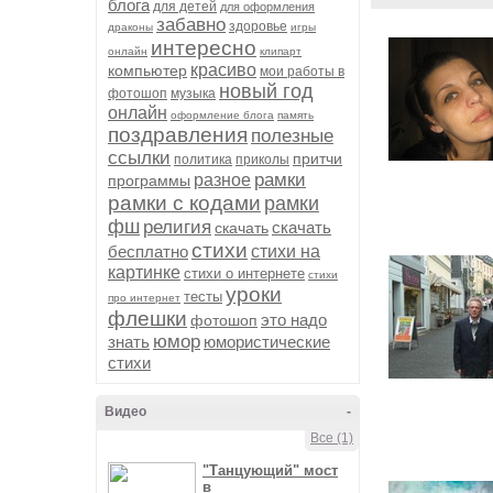
блога
для детей
для оформления
забавно
здоровье
драконы
игры
интересно
онлайн
клипарт
красиво
компьютер
мои работы в
новый год
фотошоп
музыка
онлайн
оформление блога
память
поздравления
полезные
ссылки
притчи
политика
приколы
рамки
разное
программы
рамки с кодами
рамки
фш
религия
скачать
скачать
стихи
бесплатно
стихи на
картинке
стихи о интернете
стихи
уроки
тесты
про интернет
флешки
это надо
фотошоп
юмор
знать
юмористические
стихи
Видео
-
Все (1)
"Танцующий" мост
в