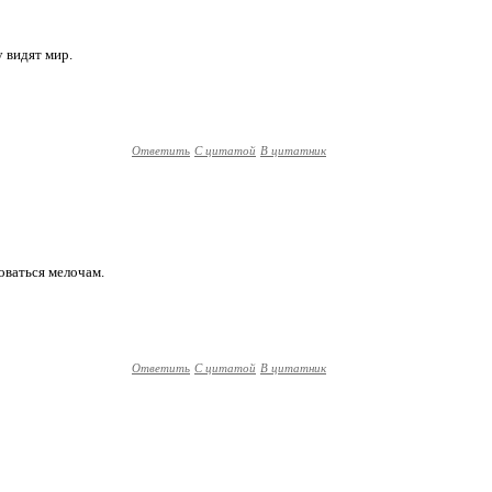
у видят мир.
Ответить
С цитатой
В цитатник
оваться мелочам.
Ответить
С цитатой
В цитатник