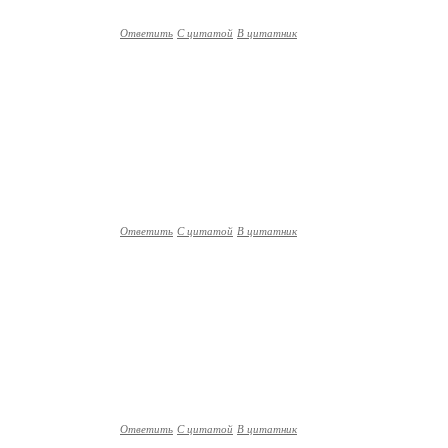
Ответить
С цитатой
В цитатник
Ответить
С цитатой
В цитатник
Ответить
С цитатой
В цитатник