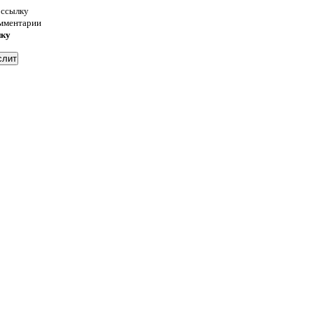
 ссылку
омментарии
нку