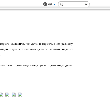
орого выяснили,что дети и взрослые по разному
жиданно для всех оказалось,что ребятишки видят их
.
и.Слева то,что видим мы,справа то,что видят дети.