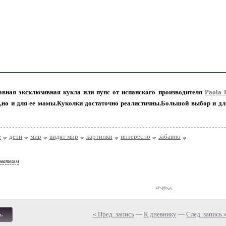
авная эксклюзивная кукла или пупс от испанского производителя
Paola 
,но и для ее мамы.Куколки достаточно реалистичны.Большой выбор и для
е
дети
мир
видят мир
картинки
интересно
забавно
ователям
« Пред. запись
—
К дневнику
—
След. запись 
ь