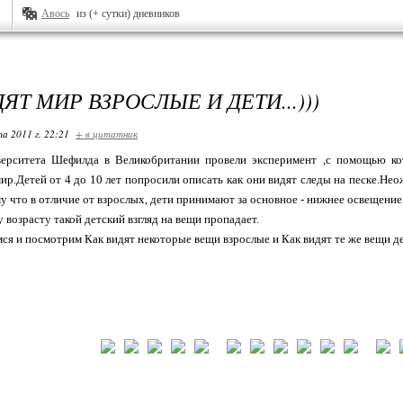
Авось
из (+ сутки) дневников
ЯТ МИР ВЗРОСЛЫЕ И ДЕТИ...)))
та 2011 г. 22:21
+ в цитатник
ерситета Шефилда в Великобритании провели эксперимент ,с помощью кот
р.Детей от 4 до 10 лет попросили описать как они видят следы на песке.Нео
 что в отличие от взрослых, дети принимают за основное - нижнее освещение
 возрасту такой детский взгляд на вещи пропадает.
ся и посмотрим Как видят некоторые вещи взрослые и Как видят те же вещи дет