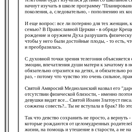
начнут изучать в школе программу "Планирован
поколения, а, следовательно, - пополнению их ко
И еще вопрос: все ли потеряно для тех женщин, 
семью? В Православной Церкви - в обряде Крещ
рождение и оружием Духа разрушить физическу
чтобы у него были достойные плоды, - то есть, 
и преобразилась.
С духовной точки зрения телегония объясняется о
эмоции, впечатления души матери к зачатому в не
обязательно отразится на детях, и обязательно 
раз, - потому что чувство это очень сильное, пр
Святой Амвросий Медиоланский назвал его "даро
отсутствии физической близости, - именно поэто
девушки видят все... Святой Иоанн Златоуст писа
сожжена совесть?.. Ты не вступала в брак? Но это
Так что девство сохранить не просто, а вернуть -
которые рождаются от целомудренных родителей 
жизни, на помощь и утешение в старости, а не на