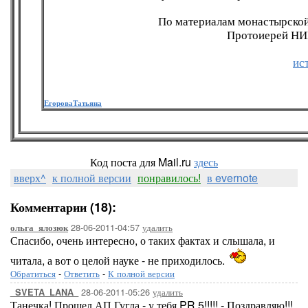
По материалам монастырской
Протоиерей НИ
ис
ЕгороваТатьяна
Код поста для Mail.ru
здесь
вверх^
к полной версии
понравилось!
в evernote
Комментарии (18):
28-06-2011-04:57
удалить
ольга_ялозюк
Спасибо, очень интересно, о таких фактах и слышала, и
читала, а вот о целой науке - не приходилось.
Обратиться
-
Ответить
-
К полной версии
28-06-2011-05:26
удалить
_SVETA_LANA_
Танечка! Прошел АП Гугла - у тебя PR 5!!!!! - Поздравляю!!!