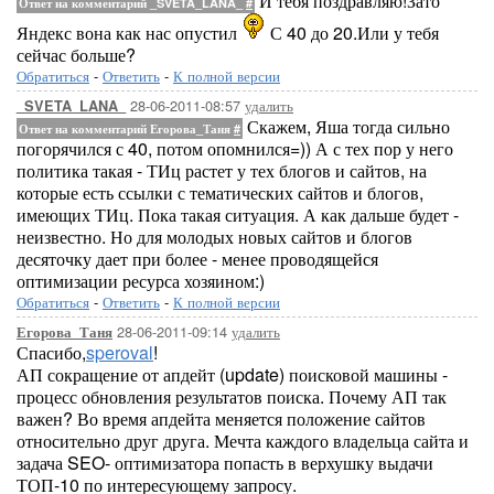
И тебя поздравляю!Зато
Ответ на комментарий _SVETA_LANA_
#
Яндекс вона как нас опустил
С 40 до 20.Или у тебя
сейчас больше?
Обратиться
-
Ответить
-
К полной версии
28-06-2011-08:57
удалить
_SVETA_LANA_
Скажем, Яша тогда сильно
Ответ на комментарий Егорова_Таня
#
погорячился с 40, потом опомнился=)) А с тех пор у него
политика такая - ТИц растет у тех блогов и сайтов, на
которые есть ссылки с тематических сайтов и блогов,
имеющих ТИц. Пока такая ситуация. А как дальше будет -
неизвестно. Но для молодых новых сайтов и блогов
десяточку дает при более - менее проводящейся
оптимизации ресурса хозяином:)
Обратиться
-
Ответить
-
К полной версии
28-06-2011-09:14
удалить
Егорова_Таня
Спасибо,
speroval
!
АП сокращение от апдейт (update) поисковой машины -
процесс обновления результатов поиска. Почему АП так
важен? Во время апдейта меняется положение сайтов
относительно друг друга. Мечта каждого владельца сайта и
задача SEO- оптимизатора попасть в верхушку выдачи
ТОП-10 по интересующему запросу.