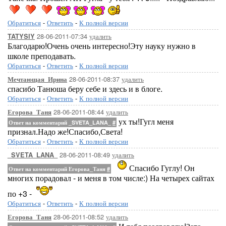
Обратиться
-
Ответить
-
К полной версии
28-06-2011-07:34
удалить
TATYSIY
Благодарю!Очень очень интересно!Эту науку нужно в
школе преподавать.
Обратиться
-
Ответить
-
К полной версии
28-06-2011-08:37
удалить
Мечтающая_Ирина
спасибо Танюша беру себе и здесь и в блоге.
Обратиться
-
Ответить
-
К полной версии
28-06-2011-08:44
удалить
Егорова_Таня
ух ты!Гугл меня
Ответ на комментарий _SVETA_LANA_
#
признал.Надо же!Спасибо,Света!
Обратиться
-
Ответить
-
К полной версии
28-06-2011-08:49
удалить
_SVETA_LANA_
Спасибо Гуглу! Он
Ответ на комментарий Егорова_Таня
#
многих порадовал - и меня в том числе:) На четырех сайтах
по +3 -
Обратиться
-
Ответить
-
К полной версии
28-06-2011-08:52
удалить
Егорова_Таня