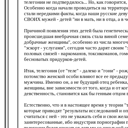
телегонии не подтвердилось... Но, как говорится,
Особенно когда начали проводиться на террито
стали нередкими факты, когда наши русские дев
СВОИХ мужей - детей "ни в мать, ни в отца, а в 
Причиной появления этих детей была генетическ
происшедшая внебрачная связь стала виной семей
добрачные женщины", особенно из числа многоч
"эскорт - услугами", сегодня часто дарят свои
половых связей - наркоманов, токсикоманов, го
бесноватых придурков-детей.
Итак, телегония (от "теле" - далеко и "гони" - ро
потомство женской особи влияют все ее предыд
мужчина. Именно он, а не будущий отец ребен
женщины, вне зависимости от того, когда и от к
девственность, становится как бы генным отцом
Естественно, что и в настоящее время у теории 
которые приводят "результаты исследований и опы
считаться с ней - это не уважать себя и свои же
заинтересованные, ибо индустрия порнографии п
телегонии будет изучаться детьми со школьной с