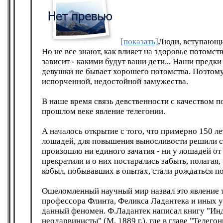
[показать]
Люди, вступающие
Но не все знают, как влияет на здоровье пото
зависит - какими будут ваши дети... Наши предки
девушки не бывает хорошего потомства. Поэтом
испорченной, недостойной замужества.
В наше время связь девственности с качеством п
прошлом веке явление телегонии.
А началось открытие с того, что примерно 150 
лошадей, для повышения выносливости решили ск
произошло ни единого зачатия - ни у лошадей от
прекратили и о них постарались забыть, полагая,
кобыл, побывавших в опытах, стали рождаться п
Ошеломленный научный мир назвал это явление 
профессора Флинта, Феликса Ладантека и иных 
данный феномен. Ф.Ладантек написал книгу "Инд
неодарвинисты" (М. 1889 г.). где в главе "Телег