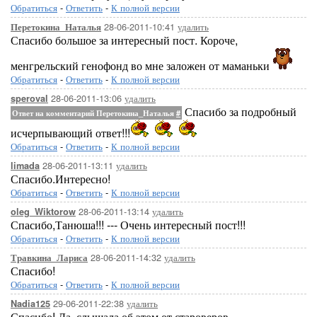
Обратиться
-
Ответить
-
К полной версии
28-06-2011-10:41
удалить
Перетокина_Наталья
Спасибо большое за интересный пост. Короче,
менгрельский генофонд во мне заложен от маманьки
Обратиться
-
Ответить
-
К полной версии
28-06-2011-13:06
удалить
speroval
Спасибо за подробный
Ответ на комментарий Перетокина_Наталья
#
исчерпывающий ответ!!!
Обратиться
-
Ответить
-
К полной версии
28-06-2011-13:11
удалить
limada
Спасибо.Интересно!
Обратиться
-
Ответить
-
К полной версии
28-06-2011-13:14
удалить
oleg_Wiktorow
Спасибо,Танюша!!! --- Очень интересный пост!!!
Обратиться
-
Ответить
-
К полной версии
28-06-2011-14:32
удалить
Травкина_Лариса
Спасибо!
Обратиться
-
Ответить
-
К полной версии
29-06-2011-22:38
удалить
Nadia125
Спасибо! Да, слышала об этом от староверов.