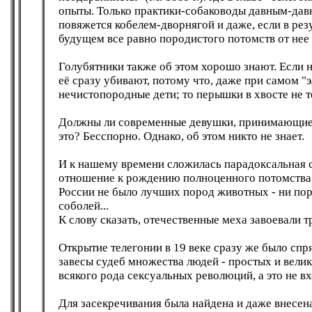
опыты. Только практики-собаководы давным-давно
повяжется кобелем-дворнягой и даже, если в резул
будущем все равно породистого потомств от нее 
Голубятники также об этом хорошо знают. Если 
eё сразу убивают, потому что, даже при самом "э
нечистопородные дети; то перышки в хвосте не те
Должны ли современные девушки, принимающие 
это? Бесспорно. Однако, об этом никто не знает.
И к нашему времени сложилась парадоксальная 
отношение к рождению полноценного потомства
России не было лучших пород животных - ни пор
соболей...
К слову сказать, отечественные меха завоевали 
Открытие телегонии в 19 веке сразу же было спр
завесы судеб множества людей - простых и велик
всякого рода сексуальных революций, а это не вх
Для засекречивания была найдена и даже внесен