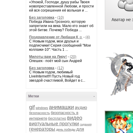
«Упокой, Господи, душу рабы Твоея
новопреставленной Любови, и прости
ей вся согрешения её вольная и ...
Без заголовка
-
(10)
Победа Ивана Грозного, которую
запретили на века. Мало кто знает об
этой битве. Почему? Победа ...
Поздравление от Любаши К ☺
-
(4)
С Новым годом, мои друзья и
подписчики! Серия сообщений "Мои
коллажи-10": Часть 1 ...
Милоты вам на Лиру!
-
(20)
Олешек - поёт мой сын Андрей
Без заголовка
-
(12)
С Новым годом, любимый
LiveInternet!!! Пусть Новый год
звездой счастливой, Войдет в с...
Метки
-
gif
анимашки
аудио
windows
безопасность в
безопасность
видео
интернете
бесплатно
виртуальные прогулки
гадания
генераторы
для
день победы