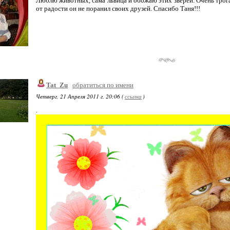
Люблю животных, сама львица и обожаю этих зверей. Очень трогат
от радости он не поранил своих друзей. Спасибо Таня!!!
Tat_Zu
обратиться по имени
Четверг, 21 Апреля 2011 г. 20:06 (
ссылка
)
.