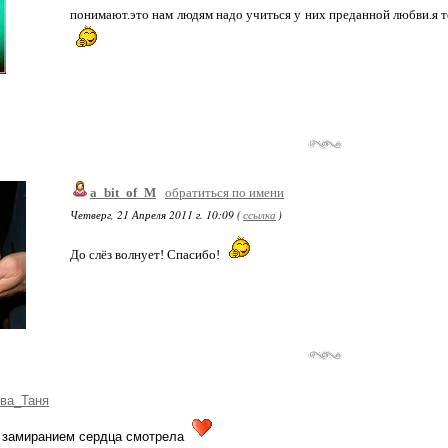
понимают.это нам людям надо учиться у них преданной любви.я те
a_bit_of_M
обратиться по имени
Четверг, 21 Апреля 2011 г. 10:09 (
ссылка
)
До слёз волнует! Спасибо!
ва_Таня
с замиранием сердца смотрела