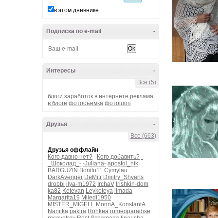
в этом дневнике
Подписка по e-mail
-
Интересы
-
Все (5)
блоги
заработок в интернете
реклама
в блоге
фотосъемка
фотошоп
Друзья
-
Все (663)
Друзья оффлайн
Кого давно нет?
Кого добавить?
-
_Шоколад_-
-Juliana-
apostol_nik
BARGUZIN
Bonito11
Cymylau
DarkAvenger
DeMitr
Dmitry_Shvarts
drobbi
ilya-m1972
IrchaV
Irishkin-dom
ka82
Ketevan
Leykoteya
limada
Margarita19
Miledi1950
MISTER_MIGELL
MonnA_KonstantA
Naniika
pakira
Rohkea
romeoparadise