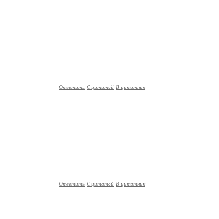
Ответить
С цитатой
В цитатник
Ответить
С цитатой
В цитатник