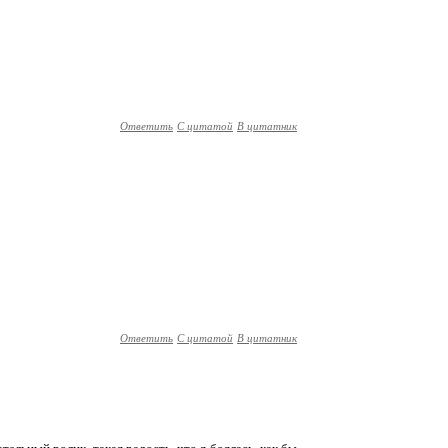
Ответить
С цитатой
В цитатник
Ответить
С цитатой
В цитатник