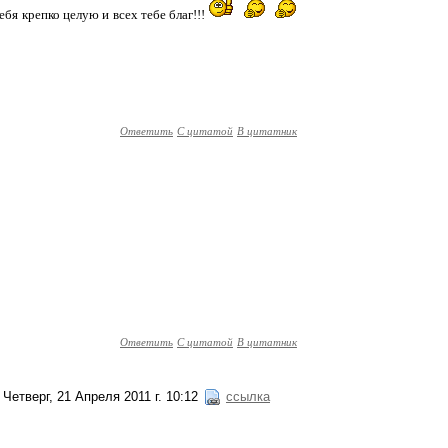
бя крепко целую и всех тебе благ!!!
Ответить
С цитатой
В цитатник
Ответить
С цитатой
В цитатник
Четверг, 21 Апреля 2011 г. 10:12
ссылка