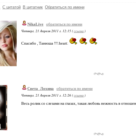
ь
С цитатой
В цитатник
Обратиться по имени
NikaLive
обратиться по имени
Четверг, 21 Апреля 2011 г. 12:15 (
ссылка
)
Спасибо , Танюша !!!:heart:
Света_Лохина
обратиться по имени
Четверг, 21 Апреля 2011 г. 12:26 (
ссылка
)
Весь ролик со слезами на глазах, такая любовь нежность в отноше