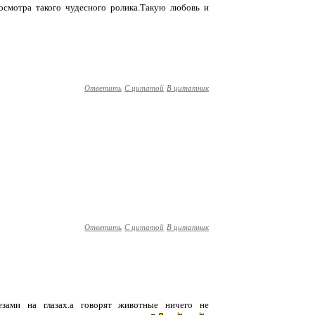
росмотра такого чудесного ролика.Такую любовь и
Ответить
С цитатой
В цитатник
Ответить
С цитатой
В цитатник
езами на глазах.а говорят животные ничего не