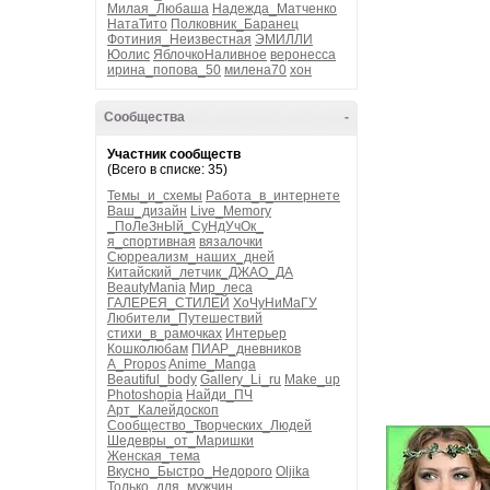
Милая_Любаша
Надежда_Матченко
НатаТито
Полковник_Баранец
Фотиния_Неизвестная
ЭМИЛЛИ
Юолис
ЯблочкоНаливное
веронесса
ирина_попова_50
милена70
хон
Сообщества
-
Участник сообществ
(Всего в списке: 35)
Темы_и_схемы
Работа_в_интернете
Ваш_дизайн
Live_Memory
_ПоЛеЗнЫй_СуНдУчОк_
я_спортивная
вязалочки
Сюрреализм_наших_дней
Китайский_летчик_ДЖАО_ДА
BeautyMania
Мир_леса
ГАЛЕРЕЯ_СТИЛЕЙ
ХоЧуНиМаГУ
Любители_Путешествий
стихи_в_рамочках
Интерьер
Кошколюбам
ПИАР_дневников
A_Propos
Anime_Manga
Beautiful_body
Gallery_Li_ru
Make_up
Photoshopia
Найди_ПЧ
Арт_Калейдоскоп
Сообщество_Творческих_Людей
Шедевры_от_Маришки
Женская_тема
Вкусно_Быстро_Недорого
Oljika
Только_для_мужчин