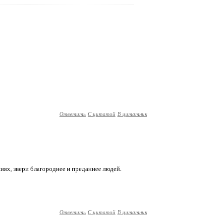
Ответить
С цитатой
В цитатник
ниях, звери благороднее и преданнее людей.
Ответить
С цитатой
В цитатник