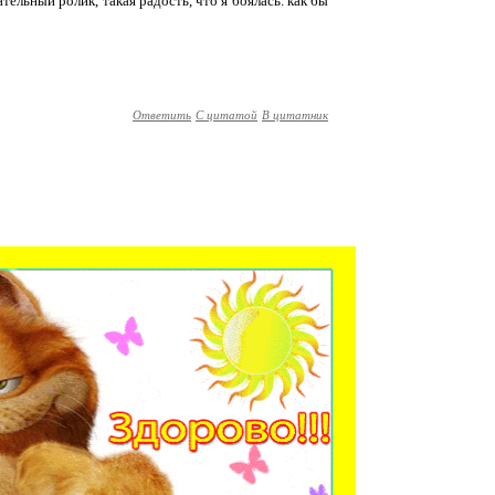
ельный ролик, такая радость, что я боялась. как бы
Ответить
С цитатой
В цитатник