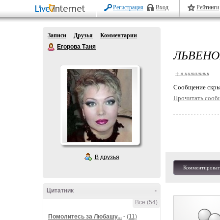
Регистрация
Вход
Рейтинги
Записи
Друзья
Комментарии
Егорова Таня
ЛЬВЕНО
+ в цитатник
Cообщение скры
Прочитать сооб
В друзья
Комментироват
Цитатник
-
Все (54)
Помолитесь за Любашу...
-
(11)