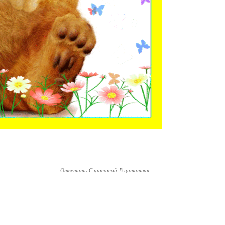
Ответить
С цитатой
В цитатник