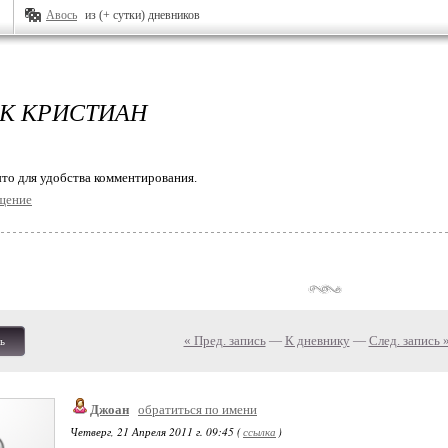
Авось
из (+ сутки) дневников
К КРИСТИАН
то для удобства комментирования.
щение
« Пред. запись
—
К дневнику
—
След. запись 
ь
Джоан
обратиться по имени
Четверг, 21 Апреля 2011 г. 09:45 (
ссылка
)