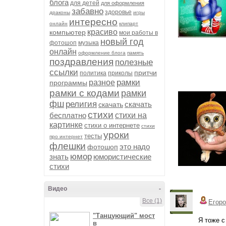
блога
для детей
для оформления
забавно
здоровье
драконы
игры
интересно
онлайн
клипарт
красиво
компьютер
мои работы в
новый год
фотошоп
музыка
онлайн
оформление блога
память
поздравления
полезные
ссылки
притчи
политика
приколы
рамки
разное
программы
рамки с кодами
рамки
фш
религия
скачать
скачать
стихи
бесплатно
стихи на
картинке
стихи о интернете
стихи
уроки
тесты
про интернет
флешки
это надо
фотошоп
юмор
знать
юмористические
стихи
Видео
-
Все (1)
Егоро
"Танцующий" мост
Я тоже 
в