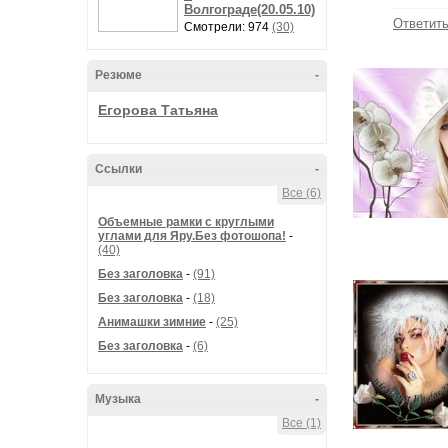
Волгограде(20.05.10)
Ответит
Смотрели: 974
(30)
Резюме
-
Егорова Татьяна
Ссылки
-
Все (6)
Объемные рамки с круглыми
углами для Яру.Без фотошопа!
-
(40)
Без заголовка
-
(91)
Без заголовка
-
(18)
Анимашки зимние
-
(25)
Без заголовка
-
(6)
Музыка
-
Все (1)