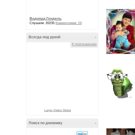
Водопад.Гендель
Слушали: 20235
Комментарии: 29
Всегда под рукой
-
К приложению
Large Visitor Globe
Поиск по дневнику
-