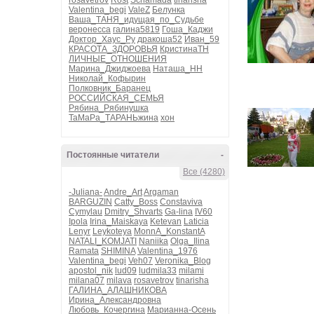
rosavetrov
Rost
Schamada
tinarisha
Valentina_begi
ValeZ
Белунка
Ваша_ТАНЯ_идущая_по_Судьбе
веронесса
галина5819
Гоша_Каджи
Доктор_Хаус_Ру
дракоша52
Иван_59
КРАСОТА_ЗДОРОВЬЯ
КристинаТН
ЛИЧНЫЕ_ОТНОШЕНИЯ
Марина_Джиджоева
Наташа_НН
Николай_Кофырин
Полковник_Баранец
РОССИЙСКАЯ_СЕМЬЯ
Рябина_Рябинушка
ТаМаРа_ТАРАНЬжина
хон
Постоянные читатели
-
Все (4280)
-Juliana-
Andre_Art
Argaman
BARGUZIN
Catty_Boss
Constaviva
Cymylau
Dmitry_Shvarts
Ga-lina
IV60
Ipola
Irina_Maiskaya
Ketevan
Laticia
Lenyr
Leykoteya
MonnA_KonstantA
NATALI_KOMJATI
Naniika
Olga_Ilina
Ramata
SHIMINA
Valentina_1976
Valentina_begi
Veh07
Veronika_Blog
apostol_nik
lud09
ludmila33
milami
milana07
milava
rosavetrov
tinarisha
ГАЛИНА_АЛАШНИКОВА
Ирина_Александровна
Любовь_Кочергина
Марианна-Осень