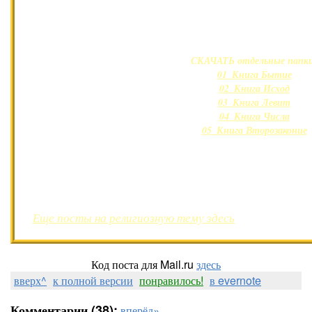
СКАЧАТЬ БИБЛИЮ ОДНИМ А
СКАЧАТЬ отдельные папк
01_Книга Бытие
02_Книга Исход
03_Книга Левит
04_Книга Числа
05_Книга Второзаконие
06_Ветхий Завет, Книга Иисуса
07_Книга Судей
08_Книга Руфь
09_1Первая книга Царств
10_2Вторая книга Царст
11_1Третья книга Царств
Еще посты на религиозную тему здесь
12_2Четвёртая книга Царс
13_1Первая книга Паралипом
14_2Вторая книга Паралипом
Код поста для Mail.ru
здесь
15_Ездра
вверх^
к полной версии
понравилось!
в evernote
16_Неемия
17_Есфирь
Комментарии (38):
вперёд»
18_Иов