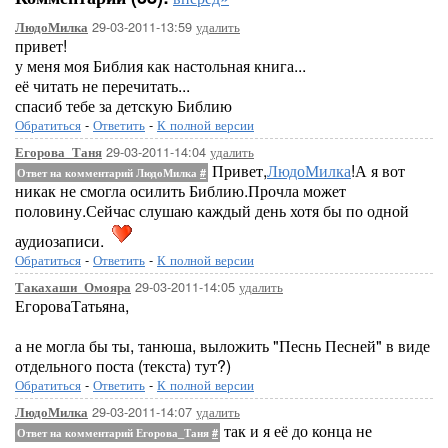
19_Псалтирь
29-03-2011-13:59
удалить
ЛюдоМилка
20_Притчи
привет!
21_Екклесиаст
у меня моя Библия как настольная книга...
22_Песня Песней
её читать не перечитать...
23_Исаия
спасиб тебе за детскую Библию
24_Иеремия
Обратиться
-
Ответить
-
К полной версии
25_Плач Иеремии
29-03-2011-14:04
удалить
Егорова_Таня
26_Иезекииль
Привет,
ЛюдоМилка
!А я вот
Ответ на комментарий ЛюдоМилка
#
27_Даниил
никак не смогла осилить Библию.Прочла может
28_Осия
половину.Сейчас слушаю каждый день хотя бы по одной
29_Иоиль
аудиозаписи.
30_Амос
31_Авдий
Обратиться
-
Ответить
-
К полной версии
32_Иона
29-03-2011-14:05
удалить
Такахаши_Омояра
33_Михей
ЕгороваТатьяна,
34_Наум
35_Аввакум
а не могла бы ты, танюша, выложить "Песнь Песней" в виде
36_Софония
отдельного поста (текста) тут?)
37_Аггей
Обратиться
-
Ответить
-
К полной версии
38_Захария
29-03-2011-14:07
удалить
ЛюдоМилка
39_Малахия
так и я её до конца не
Ответ на комментарий Егорова_Таня
#
40_Св. Евангелие от Матф