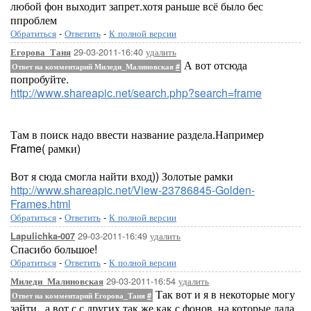
любой фон выходит запрет.хотя раньше всё было бес
ппроблем
Обратиться
-
Ответить
-
К полной версии
29-03-2011-16:40
удалить
Егорова_Таня
А вот отсюда
Ответ на комментарий Миледи_Малиновская
#
попробуйте.
http://www.shareapic.net/search.php?search=frame
Там в поиск надо ввести название раздела.Например
Frame( рамки)
Вот я сюда смогла найти вход)) Золотые рамки
http://www.shareapic.net/View-23786845-Golden-
Frames.html
Обратиться
-
Ответить
-
К полной версии
29-03-2011-16:49
удалить
Lapulichka-007
Спасибо большое!
Обратиться
-
Ответить
-
К полной версии
29-03-2011-16:54
удалить
Миледи_Малиновская
Так вот и я в некоторые могу
Ответ на комментарий Егорова_Таня
#
зайти...а вот с с других так же как с фонов, на которые дала