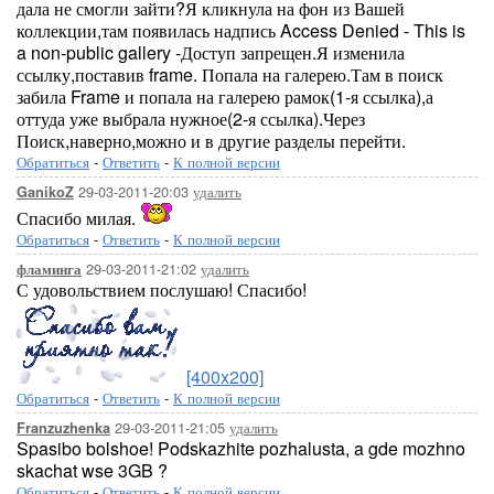
дала не смогли зайти?Я кликнула на фон из Вашей
коллекции,там появилась надпись Access Denied - This is
a non-public gallery -Доступ запрещен.Я изменила
ссылку,поставив frame. Попала на галерею.Там в поиск
забила Frame и попала на галерею рамок(1-я ссылка),а
оттуда уже выбрала нужное(2-я ссылка).Через
Поиск,наверно,можно и в другие разделы перейти.
Обратиться
-
Ответить
-
К полной версии
29-03-2011-20:03
удалить
GanikoZ
Спасибо милая.
Обратиться
-
Ответить
-
К полной версии
29-03-2011-21:02
удалить
фламинга
С удовольствием послушаю! Спасибо!
[400x200]
Обратиться
-
Ответить
-
К полной версии
29-03-2011-21:05
удалить
Franzuzhenka
Spasibo bolshoe! Podskazhite pozhalusta, a gde mozhno
skachat wse 3GB ?
Обратиться
-
Ответить
-
К полной версии