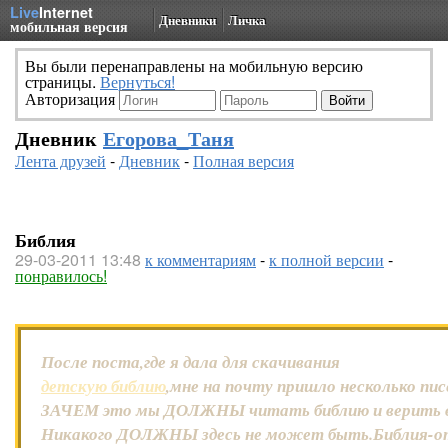
Live
Internet
Дневники
Личка
мобильная версия
Вы были перенаправлены на мобильную версию
страницы.
Вернуться!
Авторизация
Дневник
Егорова_Таня
Лента друзей
-
Дневник
-
Полная версия
Библия
29-03-2011 13:48
к комментариям
-
к полной версии
-
понравилось!
После поста,где я дала для скачивания
детскую библию
,мне на почту пришло несколько пи
ЗАЧЕМ это мы ДОЛЖНЫ читать библию и верить в
Никакого ДОЛЖНЫ здесь не может быть.Библия-отк