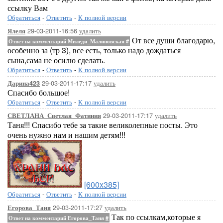
ссылку Вам
Обратиться
-
Ответить
-
К полной версии
29-03-2011-16:56
удалить
Ялеля
От все души благодарю,
Ответ на комментарий Миледи_Малиновская
#
особенно за (тр 3), все есть, только надо дождаться
сына,сама не осилю сделать.
Обратиться
-
Ответить
-
К полной версии
29-03-2011-17:17
удалить
Дарина423
Спасибо большое!
Обратиться
-
Ответить
-
К полной версии
29-03-2011-17:17
удалить
СВЕТЛАНА_Светлая_Фатиния
Таня!!! Спасибо тебе за такие великолепные посты. Это
очень нужно нам и нашим детям!!!
[600x385]
Обратиться
-
Ответить
-
К полной версии
29-03-2011-17:27
удалить
Егорова_Таня
Так по ссылкам,которые я
Ответ на комментарий Егорова_Таня
#