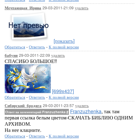
29-03-2011-21:09
удалить
Мечтающая_Ирина
[показать]
Обратиться
-
Ответить
-
К полной версии
29-03-2011-22:09
удалить
бабуня
СПАСИБО БОЛЬШОЕ!!
[699x437]
Обратиться
-
Ответить
-
К полной версии
29-03-2011-23:57
удалить
Сибирский_бродяга
Franzuzhenka
, так там
Ответ на комментарий Franzuzhenka
#
первая ссылка белым цветом-СКАЧАТЬ БИБЛИЮ ОДНИМ
АРХИВОМ.
На нее клацните.
Обратиться
-
Ответить
-
К полной версии