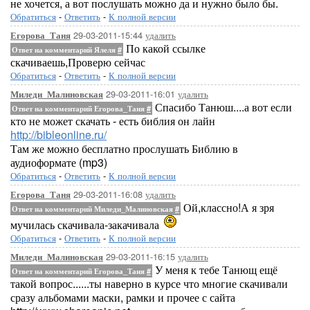
не хочется, а вот послушать можно да и нужно было бы.
63_Послание к Титу
64_Послание к Филимону
Обратиться
-
Ответить
-
К полной версии
65_Послание к Евреям
29-03-2011-15:44
удалить
Егорова_Таня
66_Откровение Иоанна Богос
По какой ссылке
Ответ на комментарий Ялеля
#
скачиваешь,Проверю сейчас
Обратиться
-
Ответить
-
К полной версии
29-03-2011-16:01
удалить
Миледи_Малиновская
Спасибо Танюш....а вот если
Ответ на комментарий Егорова_Таня
#
кто не может скачать - есть библия он лайн
http://bibleonline.ru/
Там же можно бесплатно прослушать Библию в
аудиоформате (mp3)
Обратиться
-
Ответить
-
К полной версии
29-03-2011-16:08
удалить
Егорова_Таня
Ой,классно!А я зря
Ответ на комментарий Миледи_Малиновская
#
мучилась скачивала-закачивала
Обратиться
-
Ответить
-
К полной версии
29-03-2011-16:15
удалить
Миледи_Малиновская
У меня к тебе Танющ ещё
Ответ на комментарий Егорова_Таня
#
такой вопрос......ты наверно в курсе что многие скачивали
сразу альбомами маски, рамки и прочее с сайта