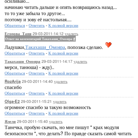
осиливаю...
41_Св. Евангелие от Марк
начинаю читать дальше и опять возвращаюсь назад...
42_Св. Евангелие от Луки
то то уже забыла то другое...
43_Св. Евангелие от Иоан
поэтому и зову её настольная....
44_Деяния св. Апостолов
Обратиться
-
Ответить
-
К полной версии
45_Послание Иакова
29-03-2011-14:12
удалить
Егорова_Таня
46_1Первое послание Петр
Ответ на комментарий Такахаши_Омояра
#
47_2Второе послание Пет
Ладушки,
Такахаши_Омояра
, попозжа сделаю.
48_Первое послание Иоанн
49_2Второе послание Иоан
Обратиться
-
Ответить
-
К полной версии
50_3Третье послание Иоан
29-03-2011-14:17
удалить
Такахаши_Омояра
51_Послание Иуды
мерси, танюша) - жду)..
52_Послание к Римлянам
Обратиться
-
Ответить
-
К полной версии
53_1Первое послание к Корин
29-03-2011-14:40
удалить
RozArija
54_2Второе послание к Корин
спасибо
55_Послание к Галатам
Обратиться
-
Ответить
-
К полной версии
56_Послание к Ефесянам
29-03-2011-15:21
удалить
Olga-E2
57_Послание к Филиппийц
огромное спасибо за такую возможность
58_Послание к Колоссяна
Обратиться
-
Ответить
-
К полной версии
59_1Первое послание к Фессалон
60_2Второе послание к Фессалон
29-03-2011-15:40
удалить
Ялеля
Танечка, пробую скачать, но мне пишут " крах модуля
61_1Первое послание к Тимо
безопасности ", что делать? По правде сказать самой читать
62_2Второе послание к Тим