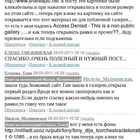
http://www.shareapic.net .в посту эти картинки были
кликабельны.и при нажатии открывались в полном размере
на этом сайте....теперь при клике на картинку на сайте
открывается что этот материал не для публичной галереи...
то есть т акая надпись Access Denied - This is a non-public
gallery ......и как теперь открывать рамки и прочее??...буду
признательна если подскажешь
Обратиться
-
Ответить
-
К полной версии
29-03-2011-16:16
удалить
ЕЛЕНА_СНЕЖИНСКАЯ
СПАСИБО..ОЧЕНЬ ПОЛЕЗНЫЙ И НУЖНЫЙ ПОСТ...
Обратиться
-
Ответить
-
К полной версии
29-03-2011-16:29
удалить
Егорова_Таня
Миледи_Малиновская
,
Ответ на комментарий Миледи_Малиновская
#
зашла туда.Знакомый сайт.Там зашла в галерею,открыла
первый раздел.Вроде все можно скопировать как и
раньше.Если дадите ссылку какую-нибудь именно на
рамки,то гляну что там такое
Обратиться
-
Ответить
-
К полной версии
29-03-2011-16:32
удалить
Миледи_Малиновская
вот у меня есть фоны
Ответ на комментарий Егорова_Таня
#
http://millledi.ucoz.ru/publ/fony/fony_dlja_tvorchestva/dekora
1-0-1085 ...я их брала когда то там.теперь при клике на