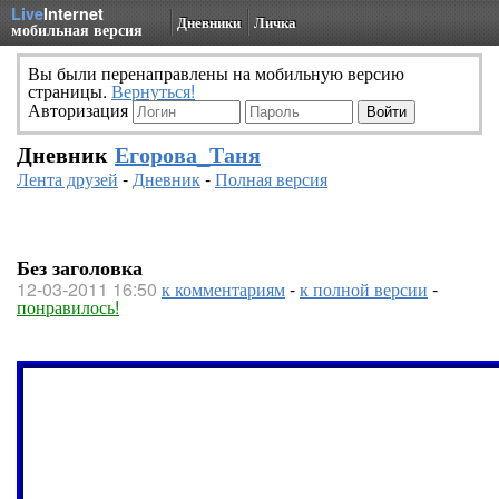
Live
Internet
Дневники
Личка
мобильная версия
Вы были перенаправлены на мобильную версию
страницы.
Вернуться!
Авторизация
Дневник
Егорова_Таня
Лента друзей
-
Дневник
-
Полная версия
Без заголовка
12-03-2011 16:50
к комментариям
-
к полной версии
-
понравилось!
Вы думаете,что на снимках человек-неви
Это китайский художник Лю Бо Лин.Так о