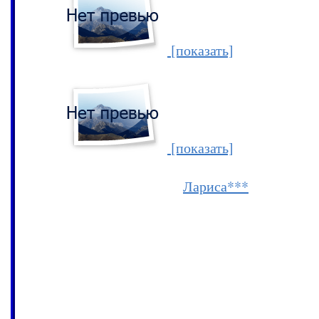
[показать]
[показать]
Слайдшоу прислала
Лариса***