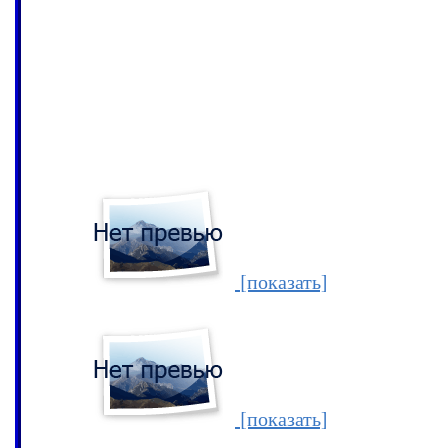
закрытие властями его студии.Суть проте
художника в Китае".Искусство боди-арта,
детализации позволяет ему слиться с о
настолько,что люди не замечают Лю,пока 
пошевелится.Художник считает себя чужи
есть,но его как бы и нет...
[показать]
[показать]