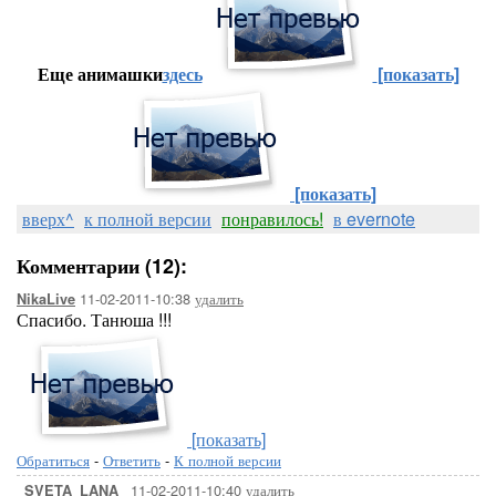
Еще анимашки
здесь
[показать]
[показать]
вверх^
к полной версии
понравилось!
в evernote
Комментарии (12):
11-02-2011-10:38
удалить
NikaLive
Спасибо. Танюша !!!
[показать]
Обратиться
-
Ответить
-
К полной версии
11-02-2011-10:40
удалить
_SVETA_LANA_