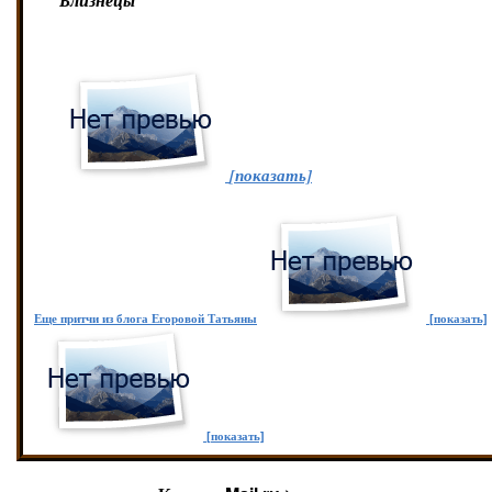
Близнецы
Брошенный ангел
Бывший монах
Гвозди
Два ангела
[показать]
 Две подруги
Донор
Дупло
Еще притчи из блога Егоровой Татьяны
[показать]
 Жизнь и смерть
Калека
Кисточка в Божьих руках
[показать]
Морские звёзды