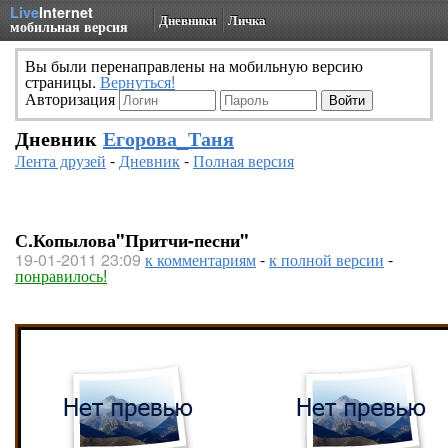
Live
Internet
Дневники
Личка
мобильная версия
Вы были перенаправлены на мобильную версию
страницы.
Вернуться!
Авторизация
Дневник
Егорова_Таня
Лента друзей
-
Дневник
-
Полная версия
С.Копылова"Притчи-песни"
19-01-2011 23:09
к комментариям
-
к полной версии
-
понравилось!