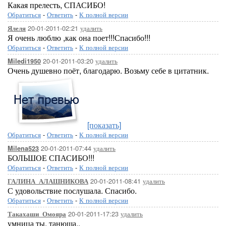
Какая прелесть, СПАСИБО!
Обратиться
-
Ответить
-
К полной версии
20-01-2011-02:21
удалить
Ялеля
Я очень люблю ,как она поет!!!Спасибо!!!
Обратиться
-
Ответить
-
К полной версии
20-01-2011-03:20
удалить
Miledi1950
Очень душевно поёт, благодарю. Возьму себе в цитатник.
[показать]
Обратиться
-
Ответить
-
К полной версии
20-01-2011-07:44
удалить
Milena523
БОЛЬШОЕ СПАСИБО!!!
Обратиться
-
Ответить
-
К полной версии
20-01-2011-08:41
удалить
ГАЛИНА_АЛАШНИКОВА
С удовольствие послушала. Спасибо.
Обратиться
-
Ответить
-
К полной версии
20-01-2011-17:23
удалить
Такахаши_Омояра
умница ты, танюша..