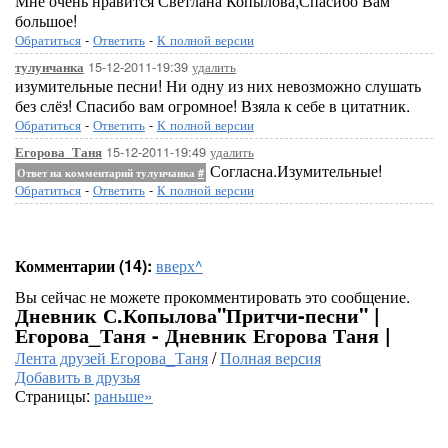
Мне очень нравится Светлана Копылова,Спасибо Вам
большое!
Обратиться
-
Ответить
-
К полной версии
15-12-2011-19:39
удалить
тулунчанка
изумительные песни! Ни одну из них невозможно слушать
без слёз! Спасибо вам огромное! Взяла к себе в цитатник.
Обратиться
-
Ответить
-
К полной версии
15-12-2011-19:49
удалить
Егорова_Таня
Согласна.Изумительные!
Ответ на комментарий тулунчанка
#
Обратиться
-
Ответить
-
К полной версии
Комментарии (14):
вверх^
Вы сейчас не можете прокомментировать это сообщение.
Дневник С.Копылова"Притчи-песни" |
Егорова_Таня - Дневник Егорова Таня |
Лента друзей Егорова_Таня
/
Полная версия
Добавить в друзья
Страницы:
раньше»