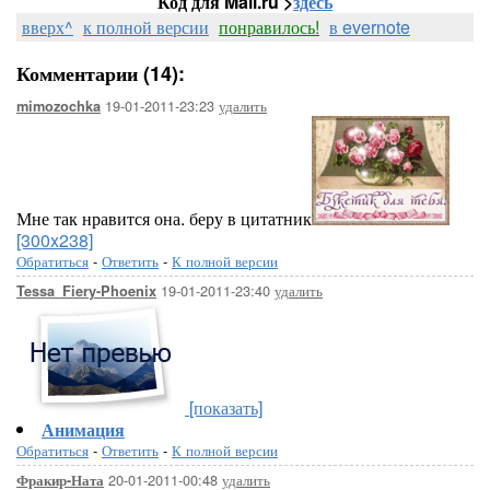
Код для Mail.ru >
здесь
На мосту
вверх^
к полной версии
понравилось!
в evernote
Окно
Комментарии (14):
Писатель и вор
19-01-2011-23:23
удалить
mimozochka
По Божьей воле
Подвижник и блудница
Мне так нравится она. беру в цитатник
Последний лист
[300x238]
Раскаянье сына
Обратиться
-
Ответить
-
К полной версии
19-01-2011-23:40
удалить
Tessa_Fiery-Phoenix
Свой крест
Следы на песке
Цирюльник
[показать]
Анимация
Обратиться
-
Ответить
-
К полной версии
20-01-2011-00:48
удалить
Фракир-Ната