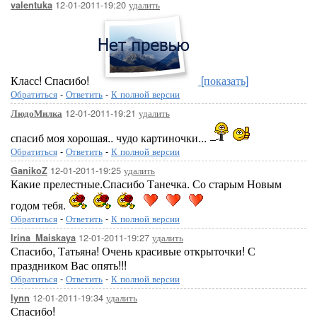
12-01-2011-19:20
удалить
valentuka
Класс! Спасибо!
[показать]
Обратиться
-
Ответить
-
К полной версии
12-01-2011-19:21
удалить
ЛюдоМилка
спасиб моя хорошая.. чудо картиночки...
Обратиться
-
Ответить
-
К полной версии
12-01-2011-19:25
удалить
GanikoZ
Какие прелестные.Спасибо Танечка. Со старым Новым
годом тебя.
Обратиться
-
Ответить
-
К полной версии
12-01-2011-19:27
удалить
Irina_Maiskaya
Спасибо, Татьяна! Очень красивые открыточки! С
праздником Вас опять!!!
Обратиться
-
Ответить
-
К полной версии
12-01-2011-19:34
удалить
lynn
Спасибо!