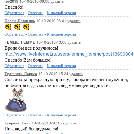
10-10-2010-06:00
удалить
lev2015
Спасибо!
Обратиться
-
Ответить
-
К полной версии
10-10-2010-08:41
удалить
Нелли_Павленко
Обратиться
-
Ответить
-
К полной версии
10-10-2010-13:00
удалить
FEMME_FEMME
Вроде бы все получилось!
http://www.liveinternet.ru/users/femme_femme/post13699304
Спасибо Вам большое!
Обратиться
-
Ответить
-
К полной версии
10-10-2010-15:24
удалить
Травкина_Лариса
Спасибо за прекрасную притчу, сообразительный мужчина,
он будет всегда смотреть вслед уходящей бедности.
Обратиться
-
Ответить
-
К полной версии
10-10-2010-16:15
удалить
Егорова_Таня
Не каждый бы додумался!