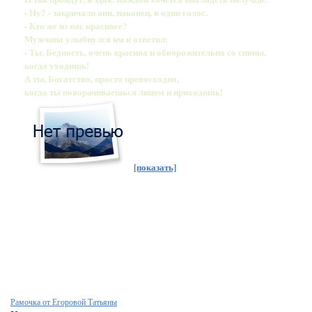
- Ну? - закричали они, наконец, в один голос.
- Кто же из нас красивее?
Мужчина улыбнулся им и ответил:
- Ты, Бедность, очень красива и обворожительна со спины,
когда уходишь!
А ты, Богатство, просто превосходно,
когда ты поворачиваешься лицом и приходишь!
[показать]
Рамочка от Егоровой Татьяны