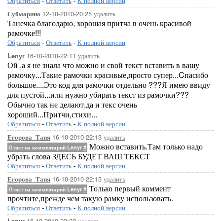
Обратиться
-
Ответить
-
К полной версии
12-10-2010-20:25
удалить
Субмарина
Танечка благодарю, хорошая притча в очень красивой
рамочке!!!
Обратиться
-
Ответить
-
К полной версии
16-10-2010-22:11
удалить
Lenyr
Ой ,а я не знала что можно и свой текст вставить в вашу
рамочку...Такие рамочки красивые,просто супер...Cпасибо
большое....Это код для рамочки отдельно ???Я имею ввиду
для пустой...или нужно убирать текст из рамочки???
Обычно так не делают,да и текс очень
хороший...Притчи,стихи...
Обратиться
-
Ответить
-
К полной версии
16-10-2010-22:13
удалить
Егорова_Таня
Можно вставить.Там только надо
Ответ на комментарий Lenyr
#
убрать слова ЗДЕСЬ БУДЕТ ВАШ ТЕКСТ
Обратиться
-
Ответить
-
К полной версии
16-10-2010-22:15
удалить
Егорова_Таня
Только первый коммент
Ответ на комментарий Lenyr
#
прочтите,прежде чем такую рамку использовать.
Обратиться
-
Ответить
-
К полной версии
16-10-2010-22:22
удалить