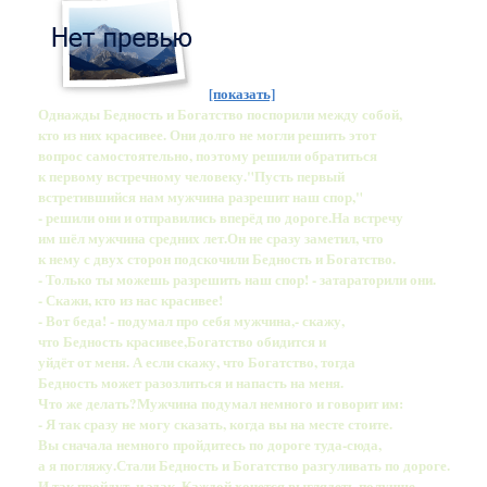
[показать]
Однажды Бедность и Богатство поспорили между собой,
кто из них красивее. Они долго не могли решить этот
вопрос самостоятельно, поэтому решили обратиться
к первому встречному человеку."Пусть первый
встретившийся нам мужчина разрешит наш спор,"
- решили они и отправились вперёд по дороге.На встречу
им шёл мужчина средних лет.Он не сразу заметил, что
к нему с двух сторон подскочили Бедность и Богатство.
- Только ты можешь разрешить наш спор! - затараторили они.
- Скажи, кто из нас красивее!
- Вот беда! - подумал про себя мужчина,- скажу,
что Бедность красивее,Богатство обидится и
уйдёт от меня. А если скажу, что Богатство, тогда
Бедность может разозлиться и напасть на меня.
Что же делать?Мужчина подумал немного и говорит им:
- Я так сразу не могу сказать, когда вы на месте стоите.
Вы сначала немного пройдитесь по дороге туда-сюда,
а я погляжу.Стали Бедность и Богатство разгуливать по дороге.
И так пройдут, и эдак. Каждой хочется выглядеть получше.