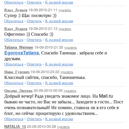
Обратиться
-
Ответить
-
К полной версии
19-09-2010-21:11
удалить
Влад_Дунаев
Супер :) Щас посмотрю :))
Обратиться
-
Ответить
-
К полной версии
19-09-2010-21:13
удалить
Влад_Дунаев
Офигенно :)) Спасибо :))
Обратиться
-
Ответить
-
К полной версии
19-09-2010-21:35
удалить
Tatjana_Weiman
EgorovaTatiana
, Спасибо Танюша . забрала себе и
друзьям.
Обратиться
-
Ответить
-
К полной версии
19-09-2010-23:22
удалить
Нина_Гуревич
Классный сайтик, спасибо, Танюшенька.
Обратиться
-
Ответить
-
К полной версии
20-09-2010-00:05
удалить
Оксана_Лютова
Добрый вечер! Рада увидеть знакомое лицо. На Mail.ru
бываю не часто, но Вас не забыла... Заходите в гости... Пост
очень познавательный! Не помню, ставила ли я его себе в
блог, но сейчас процитирую с удовольствием...
Обратиться
-
Ответить
-
К полной версии
20-09-2010-00:28
удалить
NATALIA_13