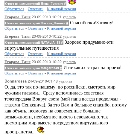
Ответ на комментарий Нина_Гуревич
#
Обратиться
-
Ответить
-
К полной версии
20-09-2010-10:21
удалить
Егорова_Таня
Спасибочки!Загляну!
Ответ на комментарий Оксана_Лютова
#
Обратиться
-
Ответить
-
К полной версии
20-09-2010-10:22
удалить
Егорова_Таня
Здорово придумано-эти
Ответ на комментарий NATALIA_13
#
виртуальные путешествия
Обратиться
-
Ответить
-
К полной версии
20-09-2010-10:22
удалить
Егорова_Таня
И никаких затрат на проезд!
Ответ на комментарий Margarita49
#
Обратиться
-
Ответить
-
К полной версии
24-09-2010-01:48
удалить
Donnarossa
О, да, это так по-нашему, по российски, смотреть мир
чужими глазами... Сразу вспомнилась советская
телепередача Вокруг света (мой папа всегда продолжал -
глазами Сенкевича). За это Вам и большое спасибо, потому
как объять, несмотря на современные большие
возможности, необъятное просто невозможно, так
посмотрим мир вместе посредством виртуального
пространства...