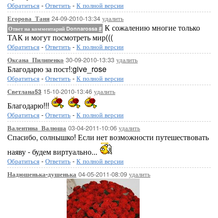
Обратиться
-
Ответить
-
К полной версии
24-09-2010-13:34
удалить
Егорова_Таня
К сожалению многие только
Ответ на комментарий Donnarossa
#
ТАК и могут посмотреть мир(((
Обратиться
-
Ответить
-
К полной версии
30-09-2010-13:33
удалить
Оксана_Пилипенко
Благодарю за пост!:give_rose
Обратиться
-
Ответить
-
К полной версии
15-10-2010-13:46
удалить
Светлана53
Благодарю!!!
Обратиться
-
Ответить
-
К полной версии
03-04-2011-10:06
удалить
Валентина_Валюша
Спасибо, солнышко! Если нет возможности путешествовать
наяву - будем виртуально...
Обратиться
-
Ответить
-
К полной версии
04-05-2011-08:09
удалить
Надюшенька-душенька