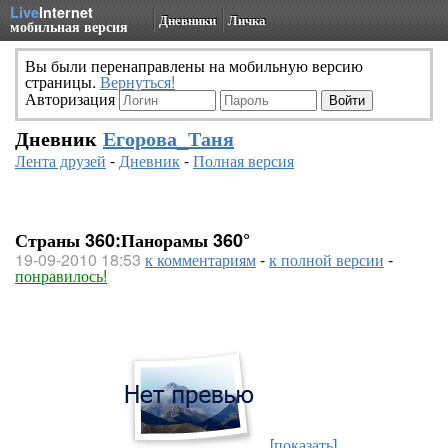
Live
Internet
Дневники
Личка
мобильная версия
Вы были перенаправлены на мобильную версию
страницы.
Вернуться!
Авторизация
Дневник
Егорова_Таня
Лента друзей
-
Дневник
-
Полная версия
Страны 360:Панорамы 360°
19-09-2010 18:53
к комментариям
-
к полной версии
-
понравилось!
[показать]