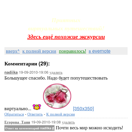
Приятных
виртуальных путешествий!
Здесь ещё похожие экскурсии
вверх^
к полной версии
понравилось!
в evernote
Комментарии (29):
19-09-2010-19:06
удалить
nadiika
Большущее спасибо. Надо будет попутешествовать
виртуально...
[350x350]
Обратиться
-
Ответить
-
К полной версии
19-09-2010-19:08
удалить
Егорова_Таня
Почти весь мир можно исходить!
Ответ на комментарий nadiika
#