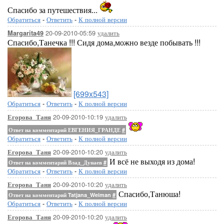
Спасибо за путешествия...
Обратиться
-
Ответить
-
К полной версии
20-09-2010-05:59
удалить
Margarita49
Спасибо,Танечка !!! Сидя дома,можно везде побывать !!!
[699x543]
Обратиться
-
Ответить
-
К полной версии
20-09-2010-10:19
удалить
Егорова_Таня
Ответ на комментарий ЕВГЕНИЯ_ГРАНДЕ
#
Обратиться
-
Ответить
-
К полной версии
20-09-2010-10:20
удалить
Егорова_Таня
И всё не выходя из дома!
Ответ на комментарий Влад_Дунаев
#
Обратиться
-
Ответить
-
К полной версии
20-09-2010-10:20
удалить
Егорова_Таня
Спасибо,Танюша!
Ответ на комментарий Tatjana_Weiman
#
Обратиться
-
Ответить
-
К полной версии
20-09-2010-10:20
удалить
Егорова_Таня