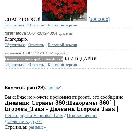
СПАСИБОООО!
[600x600]
Обратиться
-
Ответить
-
К полной версии
30-04-2012-13:04
удалить
fortunatova
Благодарю.
Обратиться
-
Ответить
-
К полной версии
16-07-2012-21:02
удалить
черикона
БЛАГОДАРЮ!
Ответ на комментарий fortunatova
#
Обратиться
-
Ответить
-
К полной версии
Комментарии (29):
вверх^
Вы сейчас не можете прокомментировать это сообщение.
Дневник Страны 360:Панорамы 360° |
Егорова_Таня - Дневник Егорова Таня |
Лента друзей Егорова_Таня
/
Полная версия
Добавить в друзья
Страницы:
раньше»