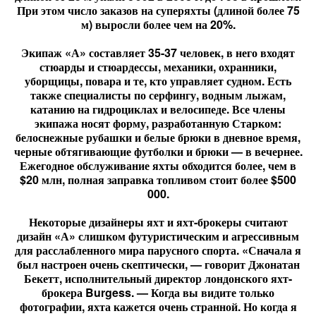
При этом число заказов на суперяхты (длиной более 75
м) выросли более чем на 20%.
Экипаж «А» составляет 35-37 человек, в него входят
стюарды и стюардессы, механики, охранники,
уборщицы, повара и те, кто управляет судном. Есть
также специалисты по серфингу, водным лыжам,
катанию на гидроциклах и велосипеде. Все члены
экипажа носят форму, разработанную Старком:
белоснежные рубашки и белые брюки в дневное время,
черные обтягивающие футболки и брюки — в вечернее.
Ежегодное обслуживание яхты обходится более, чем в
$20 млн, полная заправка топливом стоит более $500
000.
Некоторые дизайнеры яхт и яхт-брокеры считают
дизайн «А» слишком футуристическим и агрессивным
для расслабленного мира парусного спорта. «Сначала я
был настроен очень скептически, — говорит Джонатан
Бекетт, исполнительный директор лондонского яхт-
брокера Burgess. — Когда вы видите только
фотографии, яхта кажется очень странной. Но когда я