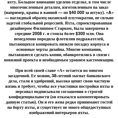
яхту. Большое внимание уделено отделке, в том числе
многочисленным деталям, изготовленным на заказ
(например, краны в ванной — по $40 000 за штуку). «A»
— наглядный образец океанской плутократии, не сильно
задетой глобальной рецессией. Яхта, спроектированная
дизайнером Филиппом Старком, была завершена в
середине 2008 г. и стоила более $300 млн. Она
немедленно породила флотилии подражателей,
пытающихся копировать низкую посадку корпуса и
основные черты дизайна. Многие компании,
пытавшиеся сделать копии, обанкротились в связи с
новизной проекта и необходимым уровнем кастомизации.
При всей своей славе «А» остается во многом
загадочной. Ее хозяин, 38-летний магнат банковского
дела, стали и удобрений, высоко ценит свою частную
жизнь и требует, чтобы все участники постройки яхты и
персонал подписывали соглашения о строгой
конфиденциальности (он отказался комментировать
данную статью). Он и его жена редко принимают гостей
на борту яхты, и существует не много общедоступных
изображений интерьеров яхты.