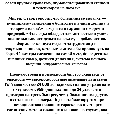
белой круглой кроватью, шумопоглощающими стенами
и телевизором на потолке.
Мистер Старк говорит, что большинство мегаяхт —
«вульгарные» заявления о богатстве и власти хозяина, в
то время как «A» находится в гармонии с морем и
природой. «Эта лодка обладает элегантностью и умом,
она не выставляет деньги напоказ», — добавляет он.
Формы ее корпуса создают затруднения для
злоумышленников, которые захотели бы проникнуть на
борт. 44 камеры слежения на самой яхте, более десятка
внешних камер, датчики движения, система ночного
видения, инфракрасные сенсоры.
Предусмотрена и возможность быстро скрыться от
опасности — высокоскоростные дизельные двигатели
Twin мощностью 24 000 лошадиных сил могут разогнать
яхту весом 5959 длинных тонн до 24 узлов, что
примерно на треть быстрее, чем у большинства других
яхт такого же размера. Лодка стабилизируется при
помощи оптоволоконных гироскопов и четырех
гигантских моторизованных клапанов, по слухам, она