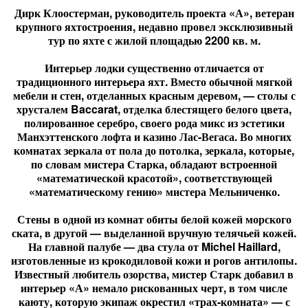
Дирк Клоостерман, руководитель проекта «А», ветеран
крупного яхтостроения, недавно провел эксклюзивный
тур по яхте с жилой площадью 2200 кв. м.
Интерьер лодки существенно отличается от
традиционного интерьера яхт. Вместо обычной мягкой
мебели и стен, отделанных красным деревом, — столы с
хрусталем Baccarat, отделка блестящего белого цвета,
полированное серебро, своего рода микс из эстетики
Манхэттенского лофта и казино Лас-Вегаса. Во многих
комнатах зеркала от пола до потолка, зеркала, которые,
по словам мистера Старка, обладают встроенной
«математической красотой», соответствующей
«математическому гению» мистера Мельниченко.
Стены в одной из комнат обиты белой кожей морского
ската, в другой — выделанной вручную телячьей кожей.
На главной палубе — два стула от Michel Haillard,
изготовленные из крокодиловой кожи и рогов антилопы.
Известный любитель озорства, мистер Старк добавил в
интерьер «А» немало рискованных черт, в том числе
каюту, которую экипаж окрестил «трах-комната» — с