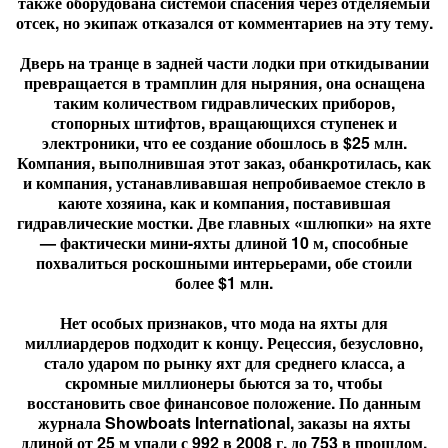
также оборудована системой спасения через отделяемый
отсек, но экипаж отказался от комментариев на эту тему.
Дверь на транце в задней части лодки при откидывании
превращается в трамплин для ныряния, она оснащена
таким количеством гидравлических приборов,
стопорных штифтов, вращающихся ступенек и
электроники, что ее создание обошлось в $25 млн.
Компания, выполнившая этот заказ, обанкротилась, как
и компания, устанавливавшая непробиваемое стекло в
каюте хозяина, как и компания, поставившая
гидравлические мостки. Две главных «шлюпки» на яхте
— фактически мини-яхты длиной 10 м, способные
похвалиться роскошными интерьерами, обе стоили
более $1 млн.
Нет особых признаков, что мода на яхты для
миллиардеров подходит к концу. Рецессия, безусловно,
стало ударом по рынку яхт для среднего класса, а
скромные миллионеры бьются за то, чтобы
восстановить свое финансовое положение. По данным
журнала Showboats International, заказы на яхты
длиной от 25 м упали с 992 в 2008 г. до 753 в прошлом.