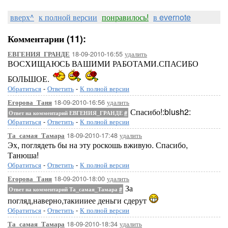
вверх^
к полной версии
понравилось!
в evernote
Комментарии (11):
18-09-2010-16:55
удалить
ЕВГЕНИЯ_ГРАНДЕ
ВОСХИЩАЮСЬ ВАШИМИ РАБОТАМИ.СПАСИБО
БОЛЬШОЕ.
Обратиться
-
Ответить
-
К полной версии
18-09-2010-16:56
удалить
Егорова_Таня
Спасибо!:blush2:
Ответ на комментарий ЕВГЕНИЯ_ГРАНДЕ
#
Обратиться
-
Ответить
-
К полной версии
18-09-2010-17:48
удалить
Та_самая_Тамара
Эх, поглядеть бы на эту роскошь вживую. Спасибо,
Танюша!
Обратиться
-
Ответить
-
К полной версии
18-09-2010-18:00
удалить
Егорова_Таня
За
Ответ на комментарий Та_самая_Тамара
#
погляд,наверно,такиииее деньги сдерут
Обратиться
-
Ответить
-
К полной версии
18-09-2010-18:34
удалить
Та_самая_Тамара