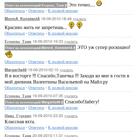
Это точно....
Ответ на комментарий Егорова_Таня
#
Обратиться
-
Ответить
-
К полной версии
18-09-2010-18:49
удалить
MonnA_KonstantA
Красиво жить не запретишь...
Обратиться
-
Ответить
-
К полной версии
18-09-2010-19:33
удалить
Егорова_Таня
ЭТО уж супер роскошно!
Ответ на комментарий MonnA_KonstantA
#
Обратиться
-
Ответить
-
К полной версии
19-09-2010-02:10
удалить
Margarita49
Я в восторге !!! Спасибо,Танечка !!! Заходи ко мне в гости в
мой дневник Валентины Васильевой на Майл.ру
Обратиться
-
Ответить
-
К полной версии
19-09-2010-07:35
удалить
Егорова_Таня
Спасибо!Забегу!
Ответ на комментарий Margarita49
#
Обратиться
-
Ответить
-
К полной версии
19-09-2010-23:20
удалить
Нина_Гуревич
Классная яхта.
Обратиться
-
Ответить
-
К полной версии
20-09-2010-11:31
удалить
Егорова_Таня