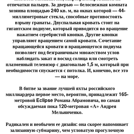
отпечатки пальцев. За дверью — белоснежная комната
хозяина площадью 240 кв. м, на окнах которой — 44-
миллиметровые стекла, способные противостоять
взрыву гранаты. Двуспальная кровать стоит на
гигантском подиуме, который приводится во вращение
нажатием серебристой кнопки. Другие кнопки
управляют вращением самой кровати. Сочетание
вращающейся кровати и вращающегося подиума
позволяет под безграничным множеством углов
наблюдать закат и восход солнца или смотреть
плазменный телевизор с диагональю 1,5 м, который при
необходимости спускается с потолка. И, конечно, все это
— на море.
В битве за звание лучшей яхты российского
миллиардера первое место, вероятно, принадлежит 165-
метровой Eclipse Романа Абрамовича, но самая
обсуждаемая пока 120-метровая «А» Андрея
Мельниченко.
Радикален и необычен ее дизайн: она скорее напоминает
зализанную субмарину, чем угловатую прогулочную