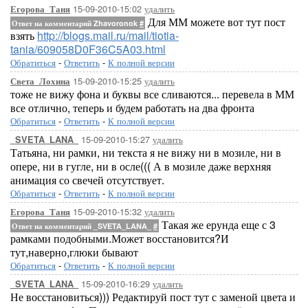
15-09-2010-15:02
удалить
Егорова_Таня
Для ММ можете вот тут пост
Ответ на комментарий Zhavoronok
#
взять
http://blogs.mail.ru/mail/tiotia-
tania/609058D0F36C5A03.html
Обратиться
-
Ответить
-
К полной версии
15-09-2010-15:25
удалить
Света_Лохина
тоже не вижу фона и буквы все сливаются... перевела в ММ
все отлично, теперь и будем работать на два фронта
Обратиться
-
Ответить
-
К полной версии
15-09-2010-15:27
удалить
_SVETA_LANA_
Татьяна, ни рамки, ни текста я не вижу ни в мозиле, ни в
опере, ни в гугле, ни в осле((( А в мозиле даже верхняя
анимация со свечей отсутствует.
Обратиться
-
Ответить
-
К полной версии
15-09-2010-15:32
удалить
Егорова_Таня
Такая же ерунда еще с 3
Ответ на комментарий _SVETA_LANA_
#
рамками подобными.Может восстановится?И
тут,наверно,глюки бывают
Обратиться
-
Ответить
-
К полной версии
15-09-2010-16:29
удалить
_SVETA_LANA_
Не восстановиться))) Редактируй пост тут с заменой цвета и