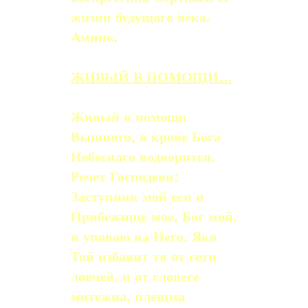
жизни будущаго века.
Аминь.
ЖИВЫЙ В ПОМОЩИ…
Живый в помощи
Вышняго, в крове Бога
Небеснаго водворится.
Речет Господеви:
Заступник мой еси и
Прибежище мое, Бог мой,
и уповаю на Него. Яко
Той избавит тя от сети
ловчей, и от словесе
мятежна, плещма