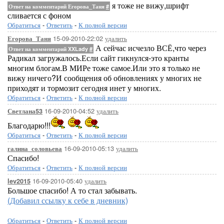
я тоже не вижу,шрифт
Ответ на комментарий Егорова_Таня
#
сливается с фоном
Обратиться
-
Ответить
-
К полной версии
15-09-2010-22:02
удалить
Егорова_Таня
А сейчас исчезло ВСЁ,что через
Ответ на комментарий XXLady
#
Радикал загружалось.Если сайт гикнулся-это кранты
многим блогам.В МИРе тоже самое.Или это я только не
вижу ничего?И сообщения об обновлениях у многих не
приходят и тормозит сегодня инет у многих.
Обратиться
-
Ответить
-
К полной версии
16-09-2010-04:52
удалить
Светлана53
Благодарю!!!
Обратиться
-
Ответить
-
К полной версии
16-09-2010-05:13
удалить
галина_соловьева
Спасибо!
Обратиться
-
Ответить
-
К полной версии
16-09-2010-05:40
удалить
lev2015
Большое спасибо! А то стал забывать.
(Добавил ссылку к себе в дневник)
Обратиться
-
Ответить
-
К полной версии