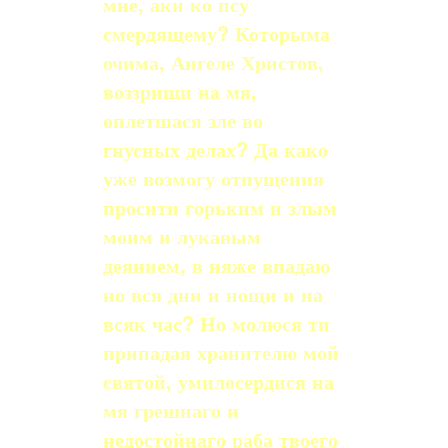
мне, аки ко псу
смердящему? Которыма
очима, Ангеле Христов,
воззриши на мя,
оплетшася зле во
гнусных делах? Да како
уже возмогу отпущения
просити горьким и злым
моим и лукавым
деянием, в няже впадаю
но вся дни и нощи и на
всяк час? Но молюся ти
припадая хранителю мой
святой, умилосердися на
мя грешнаго и
недостойнаго раба твоего