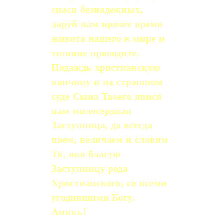
спаси безнадежных,
даруй нам прочее время
живота нашего в мире и
тишине проводите.
Подаждь христианскую
кончину и на страшном
суде Сына Твоего явися
нам милосердная
Заступница, да всегда
поем, величаем и славим
Тя, яко благую
Заступницу рода
Христианского, со всеми
угодившими Богу.
Аминь!