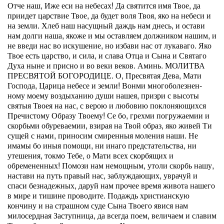
Отче наш, Иже еси на небесах! Да святится имя Твое, да
приидет царствие Твое, да будет воля Твоя, яко на небеси и
на земли. Хлеб наш насущный даждь нам днесь, и остави
нам долги наша, якоже и мы оставляем должником нашим, и
не введи нас во искушение, но избави нас от лукаваго. Яко
Твое есть царство, и сила, и слава Отца и Сына и Святаго
Духа ныне и присно и во веки веков. Аминь. МОЛИТВА
ПРЕСВЯТОЙ БОГОРОДИЦЕ. О, Пресвятая Дева, Мати
Господа, Царица небесе и земли! Вонми многоболезнен­
ному моему воздыханию души нашея, призри с высоты
святыя Твоея на нас, с ве­рою и любовию поклоняющихся
Пречистому Образу Твоему! Се бо, грехми погру­жаемии и
скорбьми обуреваемии, взирая на Твой образ, яко живей Ти
сущей с на­ми, приносим смиренныя моления наши. Не
имамы бо иныя помощи, ни инаго пред­стательства, ни
утешения, токмо Тебе, о Мати всех скорбящих и
обремененных! Помози нам немощным, утоли скорбь нашу,
настави на путь правый нас, заблужда­ющих, уврачуй и
спаси безнадежных, даруй нам прочее время живота нашего
в мире и тишине проводите. Подаждь христианскую
кончину и на страшном суде Сына Твоего явися нам
милосердная Заступница, да всегда поем, величаем и славим