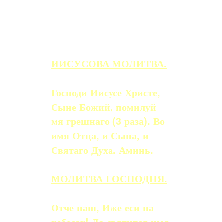
ИИСУСОВА МОЛИТВА.
Господи Иисусе Христе,
Сыне Божий, помилуй
мя грешнаго (3 раза). Во
имя Отца, и Сына, и
Святаго Духа. Аминь.
МОЛИТВА ГОСПОДНЯ.
Отче наш, Иже еси на
небесах! Да святится имя