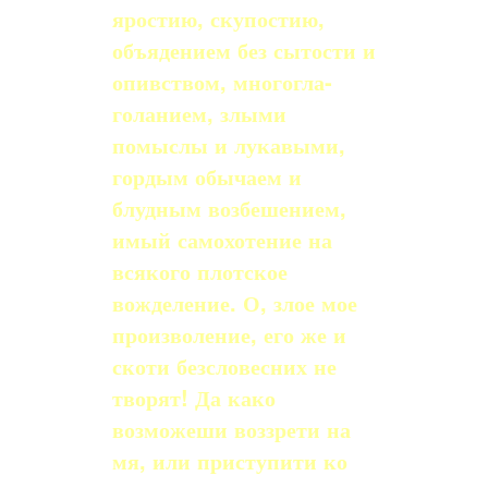
яростию, скупостию,
объядением без сытости и
опивством, многогла­
голанием, злыми
помыслы и лукавыми,
гордым обычаем и
блудным возбешением,
имый самохотение на
всякого плотское
вожделение. О, злое мое
произволение, его же и
скоти безсловесних не
творят! Да како
возможеши воззрети на
мя, или приступи­ти ко