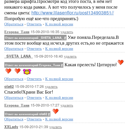
размера шрифта.Просмотри код этого поста, в нём нет
никакого кода рамки. А вот что получилось у меня после
смены цвета:
http://www.lilasenflor.ru/post134903851//
Попробую ещё кое-что предпринять:)
Обратиться
-
Ответить
-
К полной версии
15-09-2010-16:35
удалить
Егорова_Таня
Уже поняла.Переделала.В
Ответ на комментарий _SVETA_LANA_
#
этом посте вообще код исчез,в других есть,но не отражается
Обратиться
-
Ответить
-
К полной версии
15-09-2010-16:40
удалить
_SVETA_LANA_
Какая прелесть! Цитирую!
Ответ на комментарий Егорова_Таня
#
Обратиться
-
Ответить
-
К полной версии
15-09-2010-17:26
удалить
ola62
Спасибо!Храни Вас Бог!
Обратиться
-
Ответить
-
К полной версии
15-09-2010-17:27
удалить
Егорова_Таня
Ответ на комментарий ola62
#
Обратиться
-
Ответить
-
К полной версии
15-09-2010-21:39
удалить
XXLady