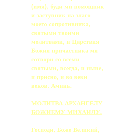
(имя), буди ми помощник
и заступник на злаго
моего сопротивника,
святыми твоими
молитвами, и Царствия
Божия причаст­ника мя
сотвори со всеми
святыми, всегда, и ныне,
и присно, и во веки
веков. Аминь.
МОЛИТВА АРХАНГЕЛУ
БОЖИЕМУ МИХАИЛУ.
Господи, Боже Великий,