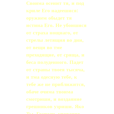
Своима осенит тя, и под
криле Его надеешися:
оружием обыдет тя
истина Его. Не убоишися
от страха нощнаго, от
стрелы летящия во дни,
от вещи во тме
преходящие, от сряща, и
беса полуденного. Падет
от страны твоея тысяча,
и тма одесную тебе, к
тебе же не приближится,
обаче очима твоима
смотриши, и воздаяние
грешников узриши. Яко
Ты, Господи, упование