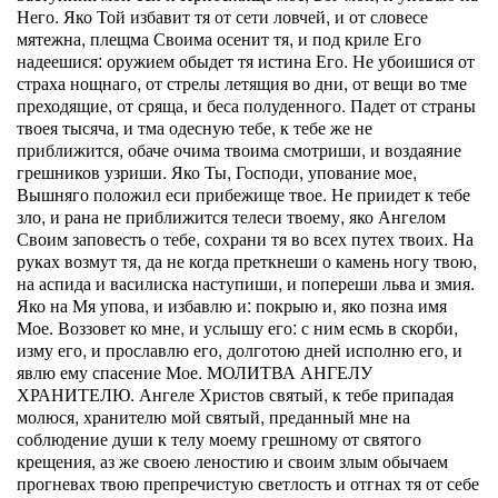
Него. Яко Той избавит тя от сети ловчей, и от словесе
мятежна, плещма Своима осенит тя, и под криле Его
надеешися: оружием обыдет тя истина Его. Не убоишися от
страха нощнаго, от стрелы летящия во дни, от вещи во тме
преходящие, от сряща, и беса полуденного. Падет от страны
твоея тысяча, и тма одесную тебе, к тебе же не
приближится, обаче очима твоима смотриши, и воздаяние
грешников узриши. Яко Ты, Господи, упование мое,
Вышняго положил еси прибежище твое. Не приидет к тебе
зло, и рана не приближится телеси твоему, яко Ангелом
Своим заповесть о тебе, сохрани тя во всех путех твоих. На
руках возмут тя, да не когда преткнеши о камень ногу твою,
на аспида и василиска наступиши, и попереши льва и змия.
Яко на Мя упова, и избавлю и: покрыю и, яко позна имя
Мое. Воззовет ко мне, и услышу его: с ним есмь в скорби,
изму его, и прославлю его, долготою дней исполню его, и
явлю ему спасение Мое. МОЛИТВА АНГЕЛУ
ХРАНИТЕЛЮ. Ангеле Христов святый, к тебе припадая
молюся, хранителю мой святый, предан­ный мне на
соблюдение души к телу моему грешному от святого
крещения, аз же своею леностию и своим злым обычаем
прогневах твою препречистую светлость и отгнах тя от себе