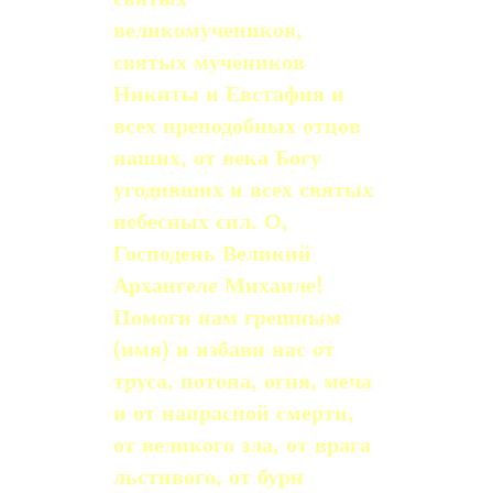
великомучеников,
святых мучеников
Никиты и Евстафия и
всех преподобных отцов
наших, от века Богу
угодивших и всех святых
небесных сил. О,
Господень Великий
Архангеле Михаиле!
Помоги нам грешным
(имя) и избави нас от
труса, потопа, огня, меча
и от напрас­ной смерти,
от великого зла, от врага
льстивого, от бури