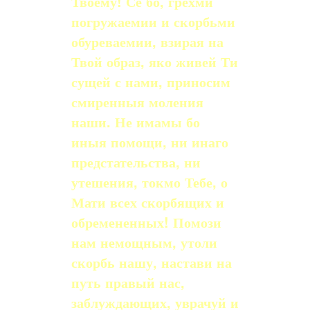
Твоему! Се бо, грехми
погру­жаемии и скорбьми
обуреваемии, взирая на
Твой образ, яко живей Ти
сущей с на­ми, приносим
смиренныя моления
наши. Не имамы бо
иныя помощи, ни инаго
пред­стательства, ни
утешения, токмо Тебе, о
Мати всех скорбящих и
обремененных! Помози
нам немощным, утоли
скорбь нашу, настави на
путь правый нас,
заблужда­ющих, уврачуй и