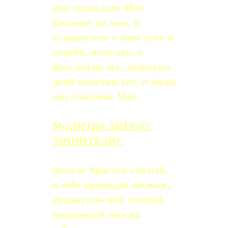
яко позна имя Мое.
Воззовет ко мне, и
услышу его: с ним есмь в
скорби, изму его, и
прославлю его, долготою
дней исполню его, и явлю
ему спасение Мое.
МОЛИТВА АНГЕЛУ
ХРАНИТЕЛЮ.
Ангеле Христов святый,
к тебе припадая молюся,
хранителю мой святый,
предан­ный мне на