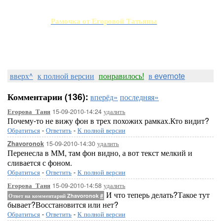
Рамочка от Егоровой Татьяны
вверх^
к полной версии
понравилось!
в evernote
Комментарии (136):
вперёд»
последняя»
15-09-2010-14:24
удалить
Егорова_Таня
Почему-то не вижу фон в трех похожих рамках.Кто видит?
Обратиться
-
Ответить
-
К полной версии
15-09-2010-14:30
удалить
Zhavoronok
Перенесла в ММ, там фон видно, а вот текст мелкий и
сливается с фоном.
Обратиться
-
Ответить
-
К полной версии
15-09-2010-14:58
удалить
Егорова_Таня
И что теперь делать?Такое тут
Ответ на комментарий Zhavoronok
#
бывает?Восстановится или нет?
Обратиться
-
Ответить
-
К полной версии