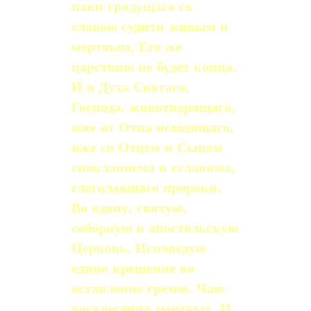
паки грядущаго со
славою судити живым и
мертвым, Его же
царствию не будет конца.
И в Духа Святаго,
Господа, животворящаго,
иже от Отца исходящаго,
иже со Отцем и Сыном
спокланяема и сславима,
глаголавшаго пророки.
Во едину, святую,
соборную и апостольскую
Церковь. Исповедую
едино крещение во
оставление грехов. Чаю
воскресения мертвых. И