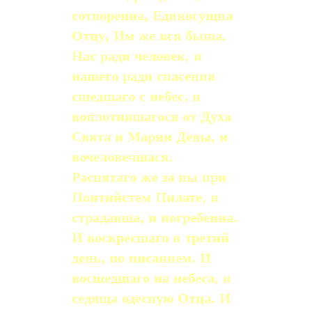
сотворенна, Единосущна
Отцу, Им же вся быша.
Нас ради человек, и
нашего ради спасения
сшедшаго с небес, и
воплотившагося от Духа
Свята и Марии Девы, и
вочеловечшася.
Распятаго же за ны при
Понтийстем Пилате, и
страдавша, и погребенна.
И воскресшаго в третий
день, по писанием. И
восшедшаго на небеса, и
седяща одесную Отца. И