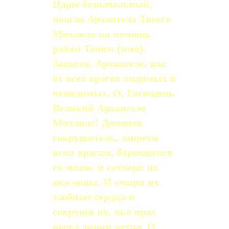
Царю безначальный,
пошли Архангела Твоего
Михаила на помощь
рабам Твоим (имя).
Защити, Архангеле, нас
от всех врагов видимых и
неви­димых. О, Господень
Великий Архангеле
Михаиле! Демонов
сокрушитель, запрети
всем врагам, борющимся
со мною, и сотвори их
яко овцы. И смири их
злобные серд­ца и
сокруши их, яко прах
перед лицом ветра. О,