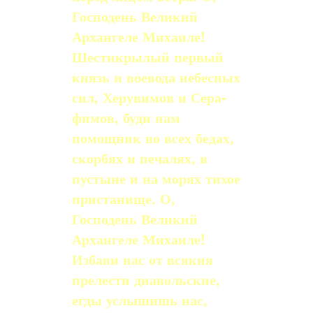
Господень Великий
Архангеле Михаиле!
Шестикрылый первый
князь и воевода небесных
сил, Херувимов и Сера­
фимов, буди нам
помощник во всех бедах,
скорбях и печалях, в
пустыне и на мо­рях тихое
пристанище. О,
Господень Великий
Архангеле Михаиле!
Избави нас от всякия
прелести диавольские,
егды услышишь нас,