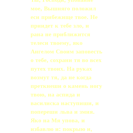
мое, Вышняго положил
еси прибежище твое. Не
приидет к тебе зло, и
рана не приближится
телеси твоему, яко
Ангелом Своим заповесть
о тебе, сохрани тя во всех
путех твоих. На руках
возмут тя, да не когда
преткнеши о камень ногу
твою, на аспида и
василиска наступиши, и
попереши льва и змия.
Яко на Мя упова, и
избавлю и: покрыю и,