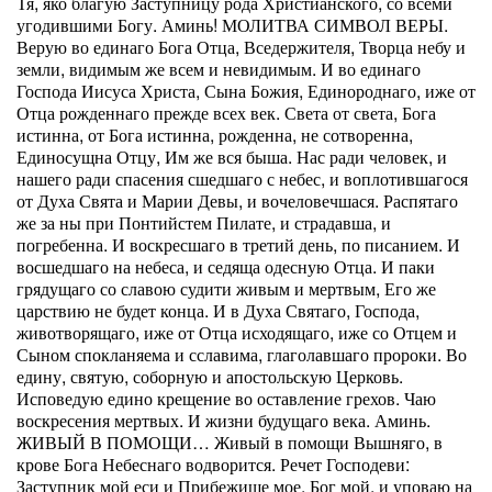
Тя, яко благую Заступницу рода Христианского, со всеми
угодившими Богу. Аминь! МОЛИТВА СИМВОЛ ВЕРЫ.
Верую во единаго Бога Отца, Вседержителя, Творца небу и
земли, видимым же всем и невидимым. И во единаго
Господа Иисуса Христа, Сына Божия, Единороднаго, иже от
Отца рожденнаго прежде всех век. Света от света, Бога
истинна, от Бога истинна, рожденна, не сотворенна,
Единосущна Отцу, Им же вся быша. Нас ради человек, и
нашего ради спасения сшедшаго с небес, и воплотившагося
от Духа Свята и Марии Девы, и вочеловечшася. Распятаго
же за ны при Понтийстем Пилате, и страдавша, и
погребенна. И воскресшаго в третий день, по писанием. И
восшедшаго на небеса, и седяща одесную Отца. И паки
грядущаго со славою судити живым и мертвым, Его же
царствию не будет конца. И в Духа Святаго, Господа,
животворящаго, иже от Отца исходящаго, иже со Отцем и
Сыном спокланяема и сславима, глаголавшаго пророки. Во
едину, святую, соборную и апостольскую Церковь.
Исповедую едино крещение во оставление грехов. Чаю
воскресения мертвых. И жизни будущаго века. Аминь.
ЖИВЫЙ В ПОМОЩИ… Живый в помощи Вышняго, в
крове Бога Небеснаго водворится. Речет Господеви:
Заступник мой еси и Прибежище мое, Бог мой, и уповаю на