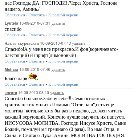
нас Господь: ДА, ГОСПОДИ! /Через Христа, Господа
нашего, Аминь./
Обратиться
-
Ответить
-
К полной версии
16-09-2010-07:31
удалить
Lyutela
спасибо
Обратиться
-
Ответить
-
К полной версии
16-09-2010-07:43
удалить
Аделя_скуровская
Спасибо!А у меня все прекрасно.И фон(коричневато-
блестящий) и шрифт(лимоновый) .
Обратиться
-
Ответить
-
К полной версии
16-09-2010-07:46
удалить
Melisia
Благо дарю
Обратиться
-
Ответить
-
К полной версии
16-09-2010-08:10
удалить
аленти
Спасибо большое.Заберу себе!!! Семь основных
христианских молитв Помимо "Отче наш",есть еще
молитвы, которые хотя бы раз в неделю, должен читать
каждый верующий. Конечно лучше выучить их наизусть.
ИИСУСОВА МОЛИТВА. Господи Иисусе Христе, Сыне
Божий, помилуй мя грешнаго (3 раза). Во имя Отца, и
Сына, и Святаго Духа. Аминь. МОЛИТВА ГОСПОДНЯ.