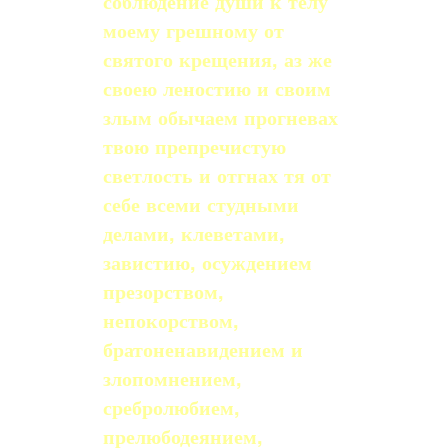
соблюдение души к телу
моему грешному от
святого крещения, аз же
своею леностию и своим
злым обычаем прогневах
твою препречистую
светлость и отгнах тя от
себе всеми студными
делами, клеветами,
завистию, осуждением
презорством,
непокорством,
братоненавидением и
злопомнением,
сребролюбием,
прелюбодеянием,