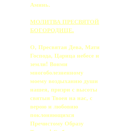
Аминь.
МОЛИТВА ПРЕСВЯТОЙ
БОГОРОДИЦЕ.
О, Пресвятая Дева, Мати
Господа, Царица небесе и
земли! Вонми
многоболезнен­ному
моему воздыханию души
нашея, призри с высоты
святыя Твоея на нас, с
ве­рою и любовию
поклоняющихся
Пречистому Образу