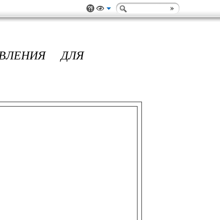
ВЛЕНИЯ ДЛЯ
ИЯ ДЛЯ WINDOWS.
ления для антивирусной защиты
ователю заплатить за удаление
щаяся проблемами сетевой