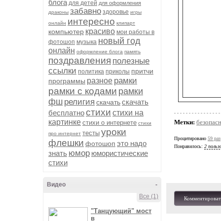
блога
для детей
для оформления
забавно
здоровье
драконы
игры
интересно
онлайн
клипарт
красиво
компьютер
мои работы в
новый год
фотошоп
музыка
онлайн
оформление блога
память
поздравления
полезные
ссылки
притчи
политика
приколы
рамки
разное
программы
рамки с кодами
рамки
фш
религия
скачать
скачать
стихи
бесплатно
стихи на
картинке
Метки:
безопасн
стихи о интернете
стихи
уроки
тесты
про интернет
Процитировано
59 раз
флешки
это надо
фотошоп
Понравилось:
2 польз
юмор
знать
юмористические
стихи
Видео
-
Все (1)
Комментироват
"Танцующий" мост
в