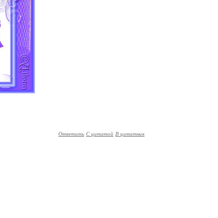
Ответить
С цитатой
В цитатник