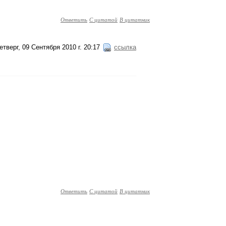
Ответить
С цитатой
В цитатник
етверг, 09 Сентября 2010 г. 20:17
ссылка
Ответить
С цитатой
В цитатник