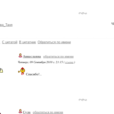
Ч
ва_Таня
ь
С цитатой
В цитатник
Обратиться по имени
Аннаславна
обратиться по имени
Четверг, 09 Сентября 2010 г. 23:15 (
ссылка
)
Спасибо!...
Сула
обратиться по имени