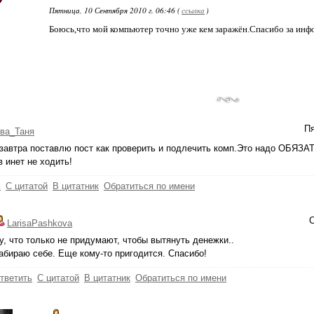
Пятница, 10 Сентября 2010 г. 06:46 (
ссылка
)
Боюсь,что мой компьютер точно уже кем заражён.Спасибо за ин
Пя
ва_Таня
завтра поставлю пост как проверить и подлечить комп.Это надо ОБЯЗА
в инет не ходить!
ь
С цитатой
В цитатник
Обратиться по имени
С
LarisaPashkova
у, что только не придумают, чтобы вытянуть денежки..
абираю себе. Еще кому-то пригодится. Спасибо!
тветить
С цитатой
В цитатник
Обратиться по имени