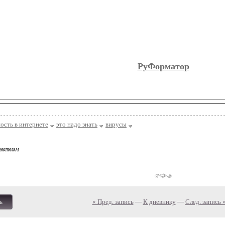
компьютера.
Пожалуйста,будьте внимательн
источник
РуФорматор
ость в интернете
это надо знать
вирусы
ователям
« Пред. запись
—
К дневнику
—
След. запись 
ь