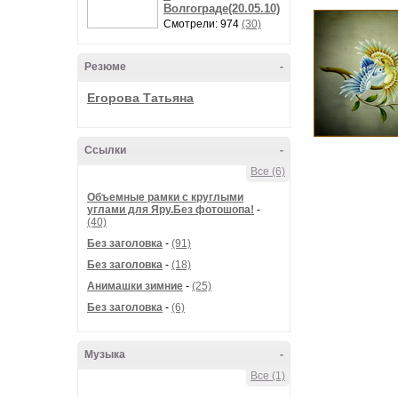
Волгограде(20.05.10)
Смотрели: 974
(30)
Резюме
-
Егорова Татьяна
Ссылки
-
Все (6)
Объемные рамки с круглыми
углами для Яру.Без фотошопа!
-
(40)
Без заголовка
-
(91)
Без заголовка
-
(18)
Анимашки зимние
-
(25)
Без заголовка
-
(6)
Музыка
-
Все (1)