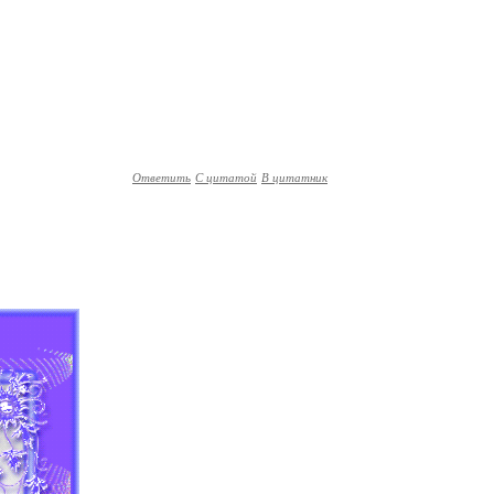
Ответить
С цитатой
В цитатник