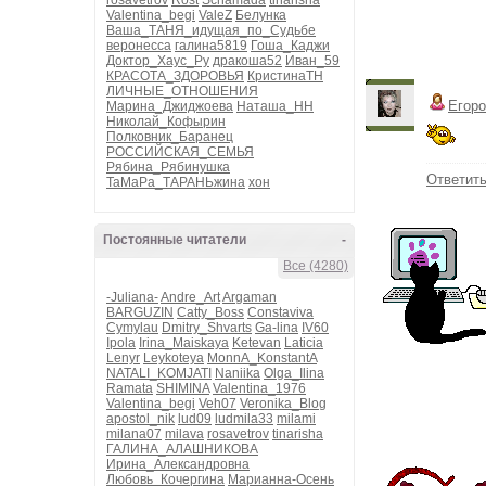
rosavetrov
Rost
Schamada
tinarisha
Valentina_begi
ValeZ
Белунка
Ваша_ТАНЯ_идущая_по_Судьбе
веронесса
галина5819
Гоша_Каджи
Доктор_Хаус_Ру
дракоша52
Иван_59
КРАСОТА_ЗДОРОВЬЯ
КристинаТН
ЛИЧНЫЕ_ОТНОШЕНИЯ
Егоро
Марина_Джиджоева
Наташа_НН
Николай_Кофырин
Полковник_Баранец
РОССИЙСКАЯ_СЕМЬЯ
Рябина_Рябинушка
Ответит
ТаМаРа_ТАРАНЬжина
хон
Постоянные читатели
-
Все (4280)
-Juliana-
Andre_Art
Argaman
BARGUZIN
Catty_Boss
Constaviva
Cymylau
Dmitry_Shvarts
Ga-lina
IV60
Ipola
Irina_Maiskaya
Ketevan
Laticia
Lenyr
Leykoteya
MonnA_KonstantA
NATALI_KOMJATI
Naniika
Olga_Ilina
Ramata
SHIMINA
Valentina_1976
Valentina_begi
Veh07
Veronika_Blog
apostol_nik
lud09
ludmila33
milami
milana07
milava
rosavetrov
tinarisha
ГАЛИНА_АЛАШНИКОВА
Ирина_Александровна
Любовь_Кочергина
Марианна-Осень