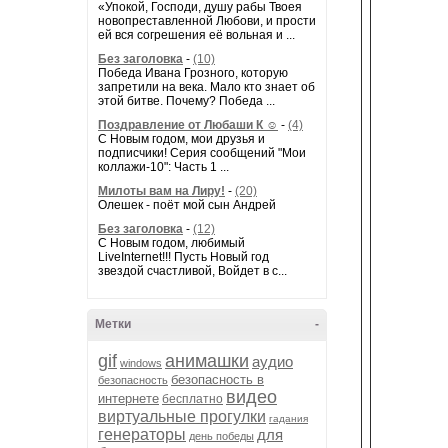
безо
«Упокой, Господи, душу рабы Твоея
новопреставленной Любови, и прости
которы
ей вся согрешения её вольная и ...
Без заголовка
-
(10)
Победа Ивана Грозного, которую
— 
запретили на века. Мало кто знает об
этой битве. Почему? Победа ...
Поздравление от Любаши К ☺
-
(4)
С Новым годом, мои друзья и
подписчики! Серия сообщений "Мои
коллажи-10": Часть 1 ...
Милоты вам на Лиру!
-
(20)
После
Олешек - поёт мой сын Андрей
пользов
Без заголовка
-
(12)
С Новым годом, любимый
LiveInternet!!! Пусть Новый год
звездой счастливой, Войдет в с...
Инт
Метки
-
gif
анимашки
аудио
По
windows
безопасность в
безопасность
пре
видео
интернете
бесплатно
виртуальные прогулки
гадания
генераторы
для
Порта
день победы