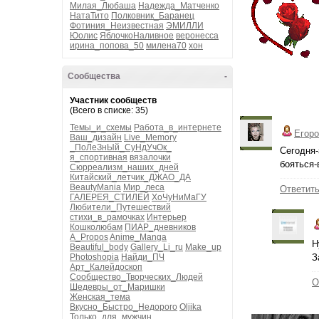
Милая_Любаша
Надежда_Матченко
НатаТито
Полковник_Баранец
Фотиния_Неизвестная
ЭМИЛЛИ
Юолис
ЯблочкоНаливное
веронесса
ирина_попова_50
милена70
хон
Сообщества
-
Участник сообществ
(Всего в списке: 35)
Темы_и_схемы
Работа_в_интернете
Егоро
Ваш_дизайн
Live_Memory
_ПоЛеЗнЫй_СуНдУчОк_
Сегодня-
я_спортивная
вязалочки
бояться-
Сюрреализм_наших_дней
Китайский_летчик_ДЖАО_ДА
BeautyMania
Мир_леса
Ответит
ГАЛЕРЕЯ_СТИЛЕЙ
ХоЧуНиМаГУ
Любители_Путешествий
стихи_в_рамочках
Интерьер
Кошколюбам
ПИАР_дневников
A_Propos
Anime_Manga
Н
Beautiful_body
Gallery_Li_ru
Make_up
Photoshopia
Найди_ПЧ
З
Арт_Калейдоскоп
Сообщество_Творческих_Людей
О
Шедевры_от_Маришки
Женская_тема
Вкусно_Быстро_Недорого
Oljika
Только_для_мужчин