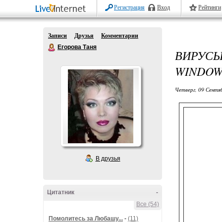
Регистрация
Вход
Рейтинги
Записи
Друзья
Комментарии
Егорова Таня
ВИРУС
WINDOW
Четверг, 09 Сентя
В друзья
Вредо
Windo
Цитатник
-
Все (54)
Помолитесь за Любашу...
-
(11)