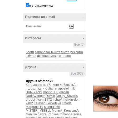
в этом дневнике
Подписка по e-mail
-
Интересы
-
Все (5)
блоги
заработок в интернете
реклама
в блоге
фотосъемка
фотошоп
Друзья
-
Все (663)
Друзья оффлайн
Кого давно нет?
Кого добавить?
-
_Шоколад_-
-Juliana-
apostol_nik
BARGUZIN
Bonito11
Cymylau
DarkAvenger
DeMitr
Dmitry_Shvarts
drobbi
ilya-m1972
IrchaV
Irishkin-dom
ka82
Ketevan
Leykoteya
limada
Margarita19
Miledi1950
MISTER_MIGELL
MonnA_KonstantA
Naniika
pakira
Rohkea
romeoparadise