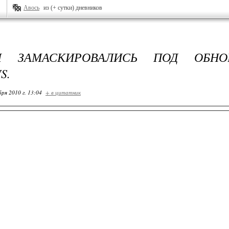
Авось
из (+ сутки) дневников
Ы ЗАМАСКИРОВАЛИСЬ ПОД ОБНО
S.
бря 2010 г. 13:04
+ в цитатник
ВИРУСЫ ЗАМАСКИРОВАЛИСЬ ПОД ОБНОВЛЕН
носная программа распространяется под видом обнов
ws и после установки на компьютер предлагает польз
обнаруженных «вирусов».
О новой угрозе сообщила компания Webroot, занимаю