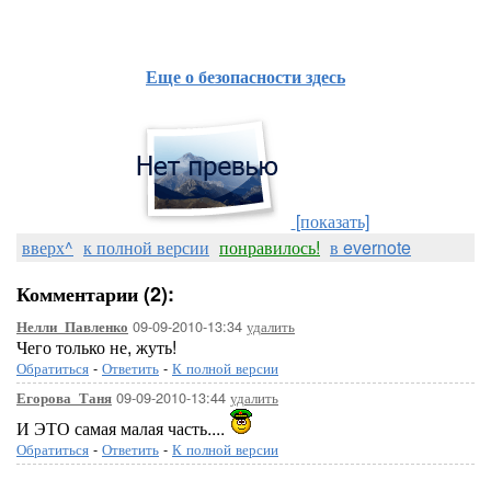
браузера и замедление производительности системы.
Еще о безопасности здесь
[показать]
вверх^
к полной версии
понравилось!
в evernote
Комментарии (2):
09-09-2010-13:34
удалить
Нелли_Павленко
Чего только не, жуть!
Обратиться
-
Ответить
-
К полной версии
09-09-2010-13:44
удалить
Егорова_Таня
И ЭТО самая малая часть....
Обратиться
-
Ответить
-
К полной версии