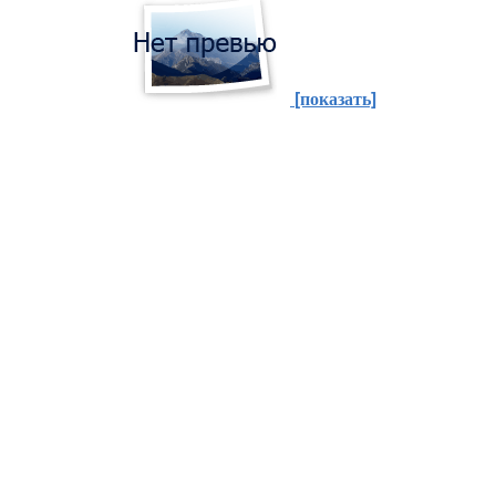
[показать]
Аплеты (applets)
- прикладные программы, небольшие
Java-приложения, встраиваемые в HTML страницы. По
своей сути, эти программы не вредоносные, но могут
использоваться в злонамеренных целях. Особенно
аплеты опасны для любителей он-лайновых игр, т.к. в
них аплеты Java требуются обязательно. Аплеты, как и
шпионское ПО, могут использоваться для отправки
собранной на компьютере информации третьей стороне.
Веб-жучки (Web bugs)
- средство слежения за
пользователями сети Интернет. Представляют собой
прозрачные, размером 1х1 пиксель графические файлы,
используемые для сбора статистической информации о
заходящем на сайт пользователе, которая может