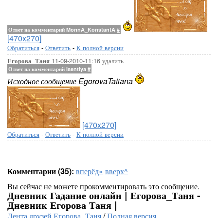
Ответ на комментарий MonnA_KonstantA
#
[470x270]
Обратиться
-
Ответить
-
К полной версии
11-09-2010-11:16
удалить
Егорова_Таня
Ответ на комментарий Isentiya
#
Исходное сообщение EgorovaTatiana
[470x270]
Обратиться
-
Ответить
-
К полной версии
Комментарии (35):
вперёд»
вверх^
Вы сейчас не можете прокомментировать это сообщение.
Дневник Гадание онлайн | Егорова_Таня -
Дневник Егорова Таня |
Лента друзей Егорова_Таня
/
Полная версия