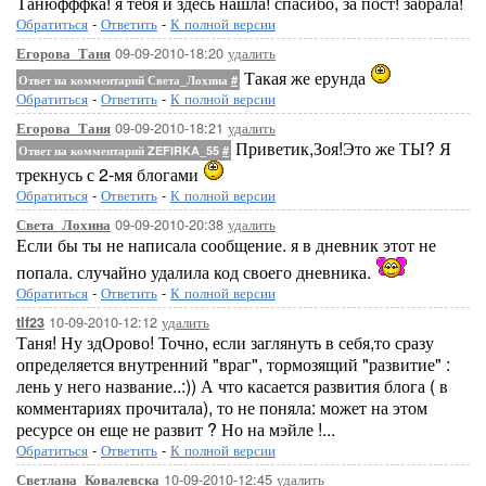
Танюфффка! я тебя и здесь нашла! спасибо, за пост! забрала!
Обратиться
-
Ответить
-
К полной версии
09-09-2010-18:20
удалить
Егорова_Таня
Такая же ерунда
Ответ на комментарий Света_Лохина
#
Обратиться
-
Ответить
-
К полной версии
09-09-2010-18:21
удалить
Егорова_Таня
Приветик,Зоя!Это же ТЫ? Я
Ответ на комментарий ZEFIRKA_55
#
трекнусь с 2-мя блогами
Обратиться
-
Ответить
-
К полной версии
09-09-2010-20:38
удалить
Света_Лохина
Если бы ты не написала сообщение. я в дневник этот не
попала. случайно удалила код своего дневника.
Обратиться
-
Ответить
-
К полной версии
10-09-2010-12:12
удалить
tlf23
Таня! Ну здОрово! Точно, если заглянуть в себя,то сразу
определяется внутренний "враг", тормозящий "развитие" :
лень у него название..:)) А что касается развития блога ( в
комментариях прочитала), то не поняла: может на этом
ресурсе он еще не развит ? Но на мэйле !...
Обратиться
-
Ответить
-
К полной версии
10-09-2010-12:45
удалить
Светлана_Ковалевска