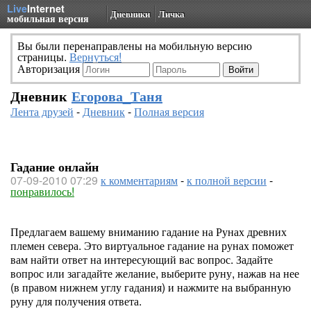
Live
Internet
Дневники
Личка
мобильная версия
Вы были перенаправлены на мобильную версию
страницы.
Вернуться!
Авторизация
Дневник
Егорова_Таня
Лента друзей
-
Дневник
-
Полная версия
Гадание онлайн
07-09-2010 07:29
к комментариям
-
к полной версии
-
понравилось!
Предлагаем вашему вниманию гадание на Рунах древних
племен севера. Это виртуальное гадание на рунах поможет
вам найти ответ на интересующий вас вопрос. Задайте
вопрос или загадайте желание, выберите руну, нажав на нее
(в правом нижнем углу гадания) и нажмите на выбранную
руну для получения ответа.