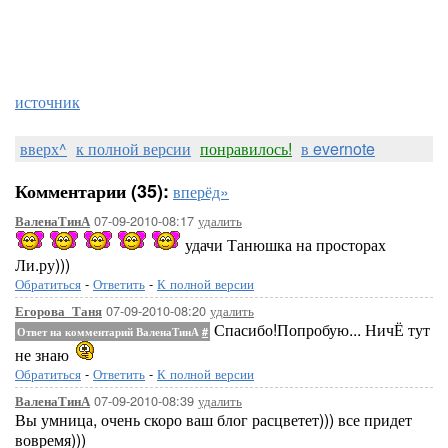
источник
вверх^
к полной версии
понравилось!
в evernote
Комментарии (35):
вперёд»
07-09-2010-08:17
удалить
ВаленаТинА
удачи Танюшка на просторах
Ли.ру)))
Обратиться
-
Ответить
-
К полной версии
07-09-2010-08:20
удалить
Егорова_Таня
Спасибо!Попробую... НичЁ тут
Ответ на комментарий ВаленаТинА
#
не знаю
Обратиться
-
Ответить
-
К полной версии
07-09-2010-08:39
удалить
ВаленаТинА
Вы умница, очень скоро ваш блог расцветет))) все придет
вовремя)))