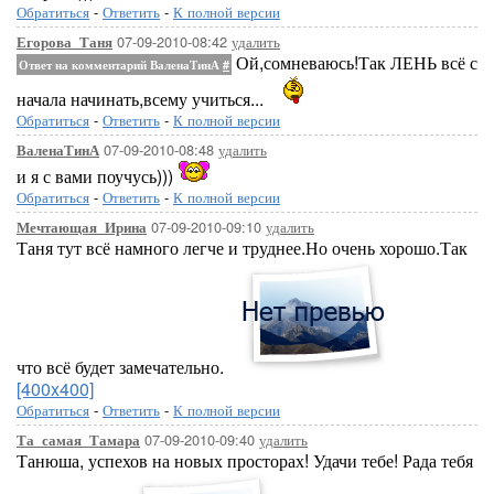
Обратиться
-
Ответить
-
К полной версии
07-09-2010-08:42
удалить
Егорова_Таня
Ой,сомневаюсь!Так ЛЕНЬ всё с
Ответ на комментарий ВаленаТинА
#
начала начинать,всему учиться...
Обратиться
-
Ответить
-
К полной версии
07-09-2010-08:48
удалить
ВаленаТинА
и я с вами поучусь)))
Обратиться
-
Ответить
-
К полной версии
07-09-2010-09:10
удалить
Мечтающая_Ирина
Таня тут всё намного легче и труднее.Но очень хорошо.Так
что всё будет замечательно.
[400x400]
Обратиться
-
Ответить
-
К полной версии
07-09-2010-09:40
удалить
Та_самая_Тамара
Танюша, успехов на новых просторах! Удачи тебе! Рада тебя