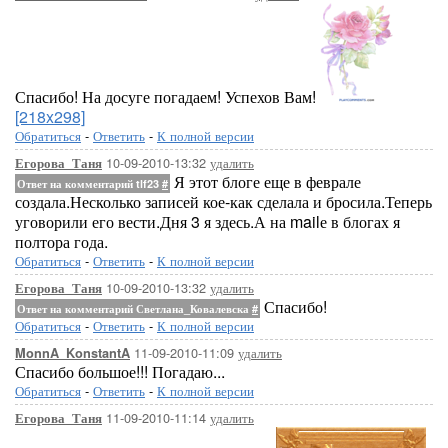
Спасибо! На досуге погадаем! Успехов Вам!
[218x298]
Обратиться
-
Ответить
-
К полной версии
10-09-2010-13:32
удалить
Егорова_Таня
Я этот блоге еще в феврале
Ответ на комментарий tlf23
#
создала.Несколько записей кое-как сделала и бросила.Теперь
уговорили его вести.Дня 3 я здесь.А на mailе в блогах я
полтора года.
Обратиться
-
Ответить
-
К полной версии
10-09-2010-13:32
удалить
Егорова_Таня
Спасибо!
Ответ на комментарий Светлана_Ковалевска
#
Обратиться
-
Ответить
-
К полной версии
11-09-2010-11:09
удалить
MonnA_KonstantA
Спасибо большое!!! Погадаю...
Обратиться
-
Ответить
-
К полной версии
11-09-2010-11:14
удалить
Егорова_Таня