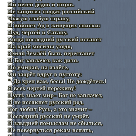
Ни песен дедов и отцов.
Не защитит солдат российский
Чужую слабую страну,
И впишет Ад в живущих списки:
Иуд, чертей и Сатану.
Когда последний русский встанет
На край могилы уходя,
Земля Землёй быть перестанет
И Бог заплачет, как дитя.
Но умирая, на излёте,
Он заорёт вдруг в пустоту:
"-Да хрен вам, бесы! Не дождётесь!
Я всех чертей переживу!
Пусть знает мир– Бог не заплачет,
И не иссякнет русский род,
Бог любит Русь, а это значит –
Последний русский не умрёт.
И злыдней помыслам не сбыться,
Не повернуться рекам вспять,