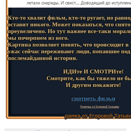
Кто-то хвалит фильм, кто-то ругает, но рав
оставит никого. Может показаться, что снято
преувеличено. Но тут важнее все-таки морал
мы почерпнем из него.
Картина позволяет понять, что происходит в
ужас сейчас переживают люди, попавшие под
послемайданной истории.
ИДИте И СМОТРИте!
Смотрите, как бы тяжело не б
И другим покажите!
смотреть фильм
Рамочка от Егоровой Татьяны