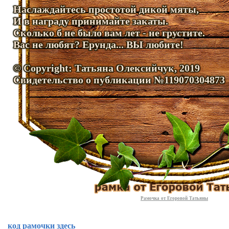
Наслаждайтесь простотой дикой мяты,
И в награду принимайте закаты.
Сколько б не было вам лет - не грустите.
Вас не любят? Ерунда... ВЫ любите!
© Copyright: Татьяна Олексийчук, 2019
Свидетельство о публикации №119070304873
Рамочка от Егоровой Татьяны
код рамочки здесь