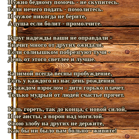
Нужно бедному помочь - не скупитесь.
Если нечего подать - помолитесь.
И чужое никогда не берите,
А душа если болит - промолчите.
Вдруг надежды ваши не оправдали -
Значит много от других ожидали.
Если солнышком побрезгуют тучи -
День от этого светлее и лучше.
За зимой всегда весны пробуждение,
Есть у каждого из нас день рождения.
В каждом взрослом - дитя горько плачет.
Только мудрый от людей счастье прячет.
Коль гореть, так до конца, с новой силой,
И не аисты, а ворон над могилой.
Свою злобу на других не держите,
Как бы ни было вам больно - живите!