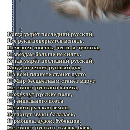
Когда умрёт последний русский,
Все реки повернутся вспять.
Исчезнет совесть, честь и чувства,
И звёздам больше не сиять.
Когда умрёт последний русский,
Когда исчезнет русский дух,
На всей планете станет пусто
И Мир бесцветным станет вдруг.
Не станет русского балета,
Пожухнут русские поля,
И гениального поэта
Не явит русская земля.
Затихнут звуки балалаек,
Гармошек, дудок, бубенцов,
Не станет русских сказок, баек,