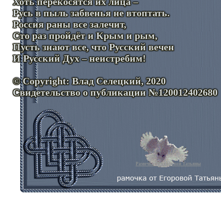
Хоть перекосятся их лица –
Русь в пыль забвенья не втоптать.
Россия раны все залечит,
Сто раз пройдёт и Крым и рым,
Пусть знают все, что Русский вечен
И Русский Дух – неистребим!
© Copyright: Влад Селецкий, 2020
Свидетельство о публикации №120012402680
Рамочка от Егоровой Татьяны