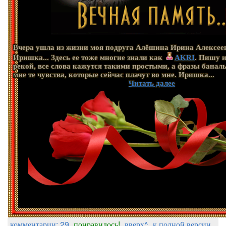
Вчера ушла из жизни моя подруга Алёшина Ирина Алексее
Иришка... Здесь ее тоже многие знали как
AKRI
. Пишу и
рекой, все слова кажутся такими простыми, а фразы банал
мне те чувства, которые сейчас плачут во мне. Иришка...
Читать далее
комментарии: 29
понравилось!
вверх^
к полной версии