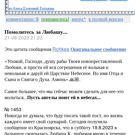
из блога Егоровой Татьяны
комментарии: 9
понравилось!
вверх^
к полной версии
Помолитесь за Любашу...
21-08-2023 21:23
Это цитата сообщения
Rohkea
Оригинальное сообщение
«Упокой, Господи, душу рабы Твоея новопреставленной
Любови, и прости ей вся согрешения её вольная и
невольная и даруй ей Царствие Небесное. Во имя Отца и
Сына и Святаго Духа. Аминь».🙏🏼.
Самое большее, что мы сейчас можем сделать для нее-это
молиться...
Пусть ангелы поют ей в небесах...
№ 1453
Никогда не думала, что буду писать такой пост, но жизнь
каждого имеет свой сценарий. Сегодня получила
сообщение из Красноярска, что в субботу 19.8.2023 в
больнице скончалась Любаша К, любимая мною в течение