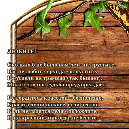
ЛЮБИТЕ!
Сколько б не было вам лет - не грустите.
Вас не любят - ерунда - отпустите.
Не успели на трамвай (так бывает),
Может это нас судьба предупреждает.
Не гордитесь красотой - бесполезно,
Красота души важнее, если честно.
Коль не ладятся дела - подождите,
И на красный, никогда, не бегите.