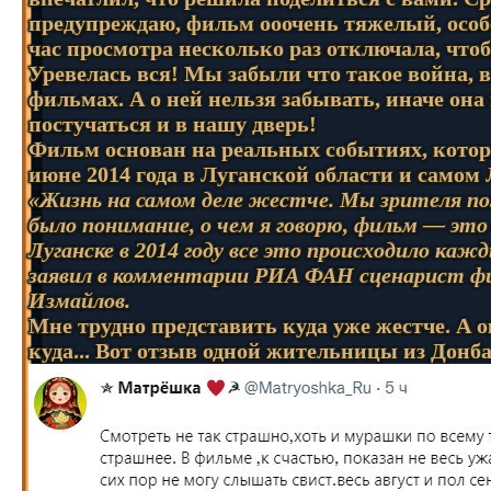
предупреждаю, фильм ооочень тяжелый, особе
час просмотра несколько раз отключала, чт
Уревелась вся! Мы забыли что такое война, 
фильмах. А о ней нельзя забывать, иначе она
постучаться и в нашу дверь!
Фильм основан на реальных событиях, котор
июне 2014 года в Луганской области и самом 
«Жизнь на самом деле жестче. Мы зрителя п
было понимание, о чем я говорю, фильм — это д
Луганске в 2014 году все это происходило каж
заявил в комментарии РИА ФАН сценарист ф
Измайлов.
Мне трудно представить куда уже жестче. А о
куда... Вот отзыв одной жительницы из Донба