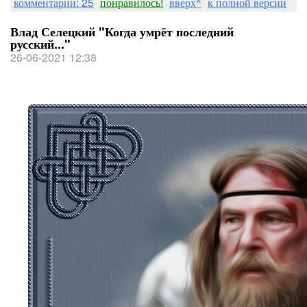
комментарии: 25
понравилось!
вверх^
к полной версии
Влад Селецкий "Когда умрёт последний
русский..."
26-06-2021 12:38