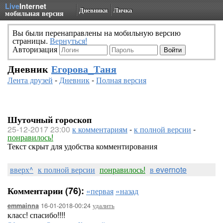
Live
Internet
Дневники
Личка
мобильная версия
Вы были перенаправлены на мобильную версию
страницы.
Вернуться!
Авторизация
Дневник
Егорова_Таня
Лента друзей
-
Дневник
-
Полная версия
Шуточный гороскоп
25-12-2017 23:00
к комментариям
-
к полной версии
-
понравилось!
Текст скрыт для удобства комментирования
вверх^
к полной версии
понравилось!
в evernote
Комментарии (76):
«первая
«назад
16-01-2018-00:24
удалить
emmainna
класс! спасибо!!!!