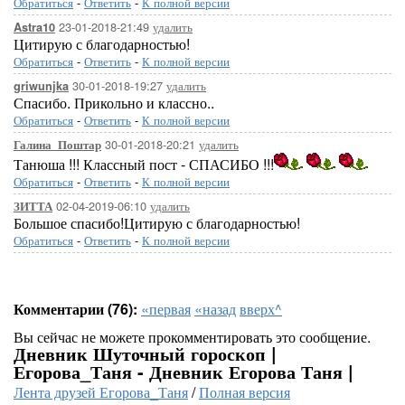
Обратиться
-
Ответить
-
К полной версии
23-01-2018-21:49
удалить
Astra10
Цитирую с благодарностью!
Обратиться
-
Ответить
-
К полной версии
30-01-2018-19:27
удалить
griwunjka
Спасибо. Прикольно и классно..
Обратиться
-
Ответить
-
К полной версии
30-01-2018-20:21
удалить
Галина_Поштар
Танюша !!! Классный пост - СПАСИБО !!!
Обратиться
-
Ответить
-
К полной версии
02-04-2019-06:10
удалить
ЗИТТА
Большое спасибо!Цитирую с благодарностью!
Обратиться
-
Ответить
-
К полной версии
Комментарии (76):
«первая
«назад
вверх^
Вы сейчас не можете прокомментировать это сообщение.
Дневник Шуточный гороскоп |
Егорова_Таня - Дневник Егорова Таня |
Лента друзей Егорова_Таня
/
Полная версия