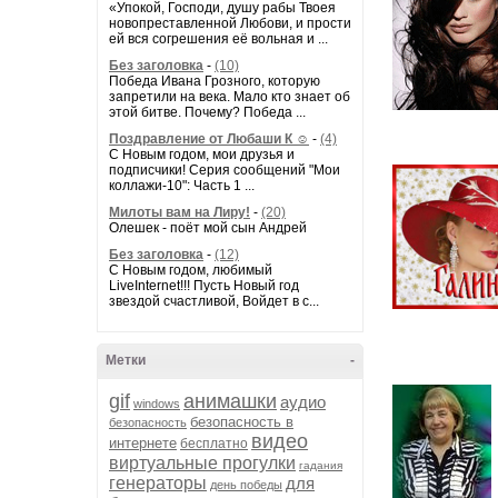
«Упокой, Господи, душу рабы Твоея
новопреставленной Любови, и прости
ей вся согрешения её вольная и ...
Без заголовка
-
(10)
Победа Ивана Грозного, которую
запретили на века. Мало кто знает об
этой битве. Почему? Победа ...
Поздравление от Любаши К ☺
-
(4)
С Новым годом, мои друзья и
подписчики! Серия сообщений "Мои
коллажи-10": Часть 1 ...
Милоты вам на Лиру!
-
(20)
Олешек - поёт мой сын Андрей
Без заголовка
-
(12)
С Новым годом, любимый
LiveInternet!!! Пусть Новый год
звездой счастливой, Войдет в с...
Метки
-
gif
анимашки
аудио
windows
безопасность в
безопасность
видео
интернете
бесплатно
виртуальные прогулки
гадания
генераторы
для
день победы