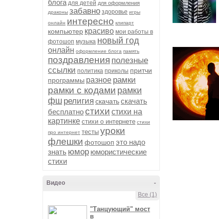
блога
для детей
для оформления
забавно
здоровье
драконы
игры
интересно
онлайн
клипарт
красиво
компьютер
мои работы в
новый год
фотошоп
музыка
онлайн
оформление блога
память
поздравления
полезные
ссылки
притчи
политика
приколы
рамки
разное
программы
рамки с кодами
рамки
фш
религия
скачать
скачать
стихи
бесплатно
стихи на
картинке
стихи о интернете
стихи
уроки
тесты
про интернет
флешки
это надо
фотошоп
юмор
знать
юмористические
стихи
Видео
-
Все (1)
"Танцующий" мост
в