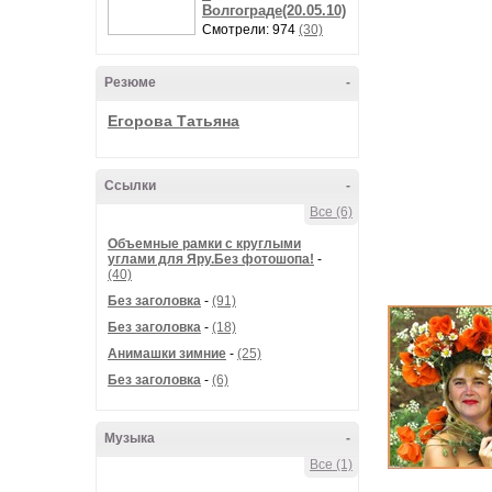
Волгограде(20.05.10)
Смотрели: 974
(30)
Резюме
-
Егорова Татьяна
Ссылки
-
Все (6)
Объемные рамки с круглыми
углами для Яру.Без фотошопа!
-
(40)
Без заголовка
-
(91)
Без заголовка
-
(18)
Анимашки зимние
-
(25)
Без заголовка
-
(6)
Музыка
-
Все (1)