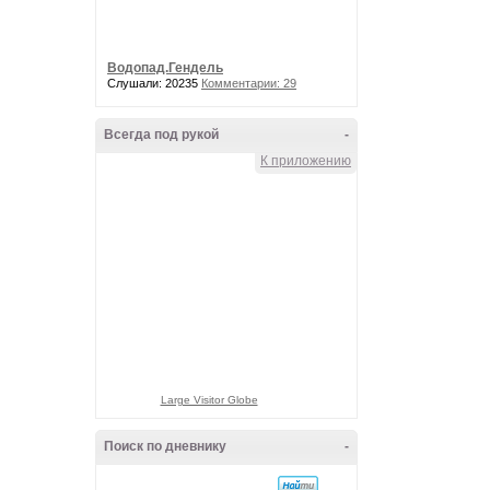
Водопад.Гендель
Слушали: 20235
Комментарии: 29
Всегда под рукой
-
К приложению
Large Visitor Globe
Поиск по дневнику
-