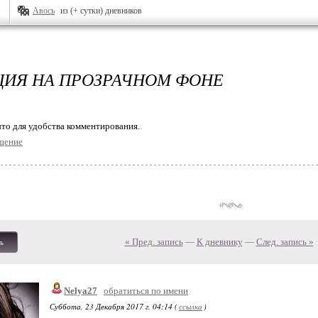
Авось
из (+ сутки) дневников
ИЯ НА ПРОЗРАЧНОМ ФОНЕ
то для удобства комментирования.
щение
« Пред. запись
—
К дневнику
—
След. запись »
ь
Nelya27
обратиться по имени
Суббота, 23 Декабря 2017 г. 04:14 (
ссылка
)