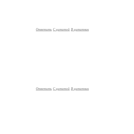
Ответить
С цитатой
В цитатник
Ответить
С цитатой
В цитатник