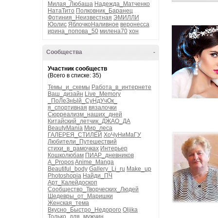
Милая_Любаша
Надежда_Матченко
НатаТито
Полковник_Баранец
Фотиния_Неизвестная
ЭМИЛЛИ
Юолис
ЯблочкоНаливное
веронесса
ирина_попова_50
милена70
хон
Сообщества
-
Участник сообществ
(Всего в списке: 35)
Темы_и_схемы
Работа_в_интернете
Ваш_дизайн
Live_Memory
_ПоЛеЗнЫй_СуНдУчОк_
я_спортивная
вязалочки
Сюрреализм_наших_дней
Китайский_летчик_ДЖАО_ДА
BeautyMania
Мир_леса
ГАЛЕРЕЯ_СТИЛЕЙ
ХоЧуНиМаГУ
Любители_Путешествий
стихи_в_рамочках
Интерьер
Кошколюбам
ПИАР_дневников
A_Propos
Anime_Manga
Beautiful_body
Gallery_Li_ru
Make_up
Photoshopia
Найди_ПЧ
Арт_Калейдоскоп
Сообщество_Творческих_Людей
Шедевры_от_Маришки
Женская_тема
Вкусно_Быстро_Недорого
Oljika
Только_для_мужчин