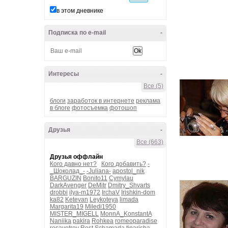
в этом дневнике
Подписка по e-mail
-
Интересы
-
Все (5)
блоги
заработок в интернете
реклама
в блоге
фотосъемка
фотошоп
Друзья
-
Все (663)
Друзья оффлайн
Кого давно нет?
Кого добавить?
-
_Шоколад_-
-Juliana-
apostol_nik
BARGUZIN
Bonito11
Cymylau
DarkAvenger
DeMitr
Dmitry_Shvarts
drobbi
ilya-m1972
IrchaV
Irishkin-dom
ka82
Ketevan
Leykoteya
limada
Margarita19
Miledi1950
MISTER_MIGELL
MonnA_KonstantA
Naniika
pakira
Rohkea
romeoparadise