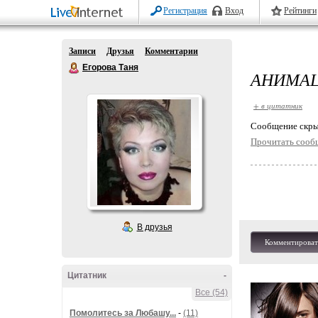
Регистрация
Вход
Рейтинги
Записи
Друзья
Комментарии
Егорова Таня
АНИМАЦ
+ в цитатник
Cообщение скры
Прочитать сооб
В друзья
Комментироват
Цитатник
-
Все (54)
Помолитесь за Любашу...
-
(11)