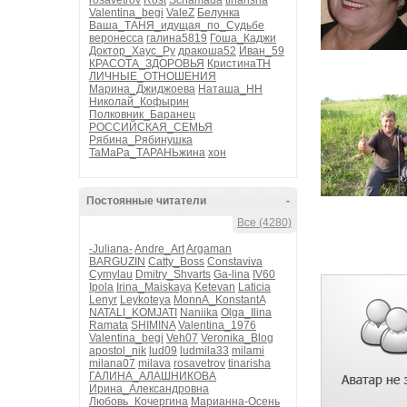
rosavetrov
Rost
Schamada
tinarisha
Valentina_begi
ValeZ
Белунка
Ваша_ТАНЯ_идущая_по_Судьбе
веронесса
галина5819
Гоша_Каджи
Доктор_Хаус_Ру
дракоша52
Иван_59
КРАСОТА_ЗДОРОВЬЯ
КристинаТН
ЛИЧНЫЕ_ОТНОШЕНИЯ
Марина_Джиджоева
Наташа_НН
Николай_Кофырин
Полковник_Баранец
РОССИЙСКАЯ_СЕМЬЯ
Рябина_Рябинушка
ТаМаРа_ТАРАНЬжина
хон
Постоянные читатели
-
Все (4280)
-Juliana-
Andre_Art
Argaman
BARGUZIN
Catty_Boss
Constaviva
Cymylau
Dmitry_Shvarts
Ga-lina
IV60
Ipola
Irina_Maiskaya
Ketevan
Laticia
Lenyr
Leykoteya
MonnA_KonstantA
NATALI_KOMJATI
Naniika
Olga_Ilina
Ramata
SHIMINA
Valentina_1976
Valentina_begi
Veh07
Veronika_Blog
apostol_nik
lud09
ludmila33
milami
milana07
milava
rosavetrov
tinarisha
ГАЛИНА_АЛАШНИКОВА
Ирина_Александровна
Любовь_Кочергина
Марианна-Осень