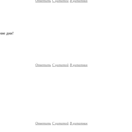
Ответить
С цитатой
В цитатник
ние дни!
Ответить
С цитатой
В цитатник
Ответить
С цитатой
В цитатник