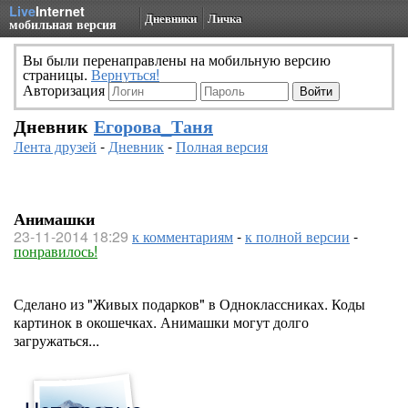
Live
Internet
Дневники
Личка
мобильная версия
Вы были перенаправлены на мобильную версию
страницы.
Вернуться!
Авторизация
Дневник
Егорова_Таня
Лента друзей
-
Дневник
-
Полная версия
Анимашки
23-11-2014 18:29
к комментариям
-
к полной версии
-
понравилось!
Сделано из "Живых подарков" в Одноклассниках. Коды
картинок в окошечках. Анимашки могут долго
загружаться...