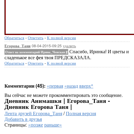
Обратиться
-
Ответить
-
К полной версии
08-04-2015-09:25
удалить
Егорова_Таня
Спасибо, Иринка! И цветы и
Ответ на комментарий Ирина_Ченская
#
сладенькое все фея твоя ПРЕДСКАЗАЛА.
Обратиться
-
Ответить
-
К полной версии
Комментарии (45):
«первая
«назад
вверх^
Вы сейчас не можете прокомментировать это сообщение.
Дневник Анимашки | Егорова_Таня -
Дневник Егорова Таня |
Лента друзей Егорова_Таня
/
Полная версия
Добавить в друзья
Страницы:
«позже
раньше»