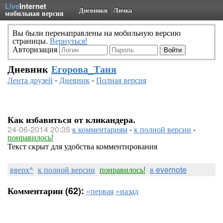
Live
Internet
Дневники
Личка
мобильная версия
Вы были перенаправлены на мобильную версию
страницы.
Вернуться!
Авторизация
Дневник
Егорова_Таня
Лента друзей
-
Дневник
-
Полная версия
Как избавиться от кликандера.
24-06-2014 20:35
к комментариям
-
к полной версии
-
понравилось!
Текст скрыт для удобства комментирования
вверх^
к полной версии
понравилось!
в evernote
Комментарии (62):
«первая
«назад