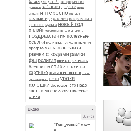
блога
для детей
для оформления
забавно
здоровье
драконы
игры
интересно
онлайн
клипарт
красиво
компьютер
мои работы в
новый год
фотошоп
музыка
онлайн
оформление блога
память
поздравления
полезные
ссылки
притчи
политика
приколы
рамки
разное
программы
рамки с кодами
рамки
фш
религия
скачать
скачать
стихи
бесплатно
стихи на
картинке
стихи о интернете
стихи
уроки
тесты
про интернет
флешки
это надо
фотошоп
юмор
знать
юмористические
стихи
Видео
-
Все (1)
"Танцующий" мост
в