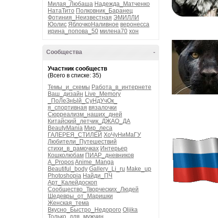
Милая_Любаша
Надежда_Матченко
НатаТито
Полковник_Баранец
Фотиния_Неизвестная
ЭМИЛЛИ
Юолис
ЯблочкоНаливное
веронесса
ирина_попова_50
милена70
хон
Сообщества
-
Участник сообществ
(Всего в списке: 35)
Темы_и_схемы
Работа_в_интернете
Ваш_дизайн
Live_Memory
_ПоЛеЗнЫй_СуНдУчОк_
я_спортивная
вязалочки
Сюрреализм_наших_дней
Китайский_летчик_ДЖАО_ДА
BeautyMania
Мир_леса
ГАЛЕРЕЯ_СТИЛЕЙ
ХоЧуНиМаГУ
Любители_Путешествий
стихи_в_рамочках
Интерьер
Кошколюбам
ПИАР_дневников
A_Propos
Anime_Manga
Beautiful_body
Gallery_Li_ru
Make_up
Photoshopia
Найди_ПЧ
Арт_Калейдоскоп
Сообщество_Творческих_Людей
Шедевры_от_Маришки
Женская_тема
Вкусно_Быстро_Недорого
Oljika
Только_для_мужчин