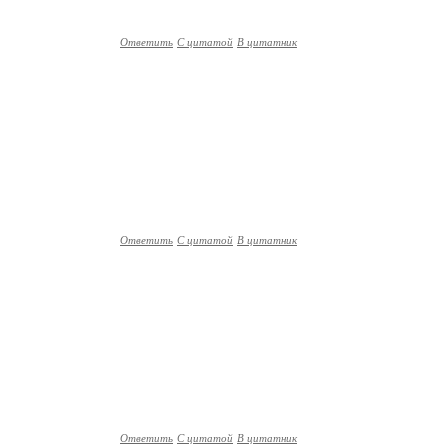
Ответить
С цитатой
В цитатник
Ответить
С цитатой
В цитатник
Ответить
С цитатой
В цитатник