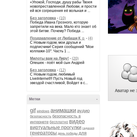
«Упокой, Господи, душу рабы Твоея
новопреставленной Любови, и прости
ей вся согрешения её вольная и ...
Без заголовка
-
(10)
Победа Ивана Грозного, которую
запретили на века. Мало кто знает об
этой битве. Почему? Победа ...
Поздравление от Любаши К ☺
-
(4)
С Новым годом, мои друзья и
подписчики! Серия сообщений "Мои
коллажи-10": Часть 1 ...
Милоты вам на Лиру!
-
(20)
Олешек - поёт мой сын Андрей
Без заголовка
-
(12)
С Новым годом, любимый
LiveInternet!!! Пусть Новый год
звездой счастливой, Войдет в с...
Метки
-
gif
анимашки
аудио
windows
безопасность в
безопасность
видео
интернете
бесплатно
виртуальные прогулки
гадания
генераторы
для
день победы