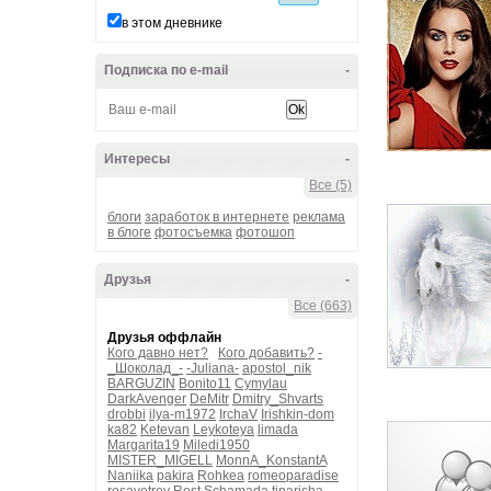
в этом дневнике
Подписка по e-mail
-
Интересы
-
Все (5)
блоги
заработок в интернете
реклама
в блоге
фотосъемка
фотошоп
Друзья
-
Все (663)
Друзья оффлайн
Кого давно нет?
Кого добавить?
-
_Шоколад_-
-Juliana-
apostol_nik
BARGUZIN
Bonito11
Cymylau
DarkAvenger
DeMitr
Dmitry_Shvarts
drobbi
ilya-m1972
IrchaV
Irishkin-dom
ka82
Ketevan
Leykoteya
limada
Margarita19
Miledi1950
MISTER_MIGELL
MonnA_KonstantA
Naniika
pakira
Rohkea
romeoparadise