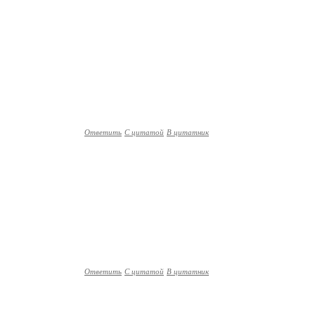
Ответить
С цитатой
В цитатник
Ответить
С цитатой
В цитатник