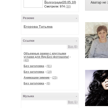
Волгограде(20.05.10)
Смотрели: 974
(30)
Резюме
-
Егорова Татьяна
Ссылки
-
Все (6)
Объемные рамки с круглыми
углами для Яру.Без фотошопа!
-
(40)
Без заголовка
-
(91)
Без заголовка
-
(18)
Анимашки зимние
-
(25)
Без заголовка
-
(6)
Музыка
-
Все (1)