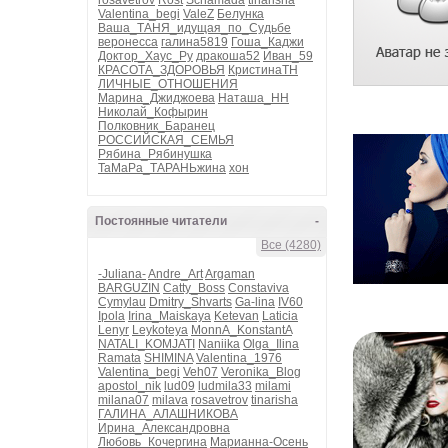
rosavetrov
Rost
Schamada
tinarisha
Valentina_begi
ValeZ
Белунка
Ваша_ТАНЯ_идущая_по_Судьбе
веронесса
галина5819
Гоша_Каджи
Доктор_Хаус_Ру
дракоша52
Иван_59
КРАСОТА_ЗДОРОВЬЯ
КристинаТН
ЛИЧНЫЕ_ОТНОШЕНИЯ
Марина_Джиджоева
Наташа_НН
Николай_Кофырин
Полковник_Баранец
РОССИЙСКАЯ_СЕМЬЯ
Рябина_Рябинушка
ТаМаРа_ТАРАНЬжина
хон
Постоянные читатели
-
Все (4280)
-Juliana-
Andre_Art
Argaman
BARGUZIN
Catty_Boss
Constaviva
Cymylau
Dmitry_Shvarts
Ga-lina
IV60
Ipola
Irina_Maiskaya
Ketevan
Laticia
Lenyr
Leykoteya
MonnA_KonstantA
NATALI_KOMJATI
Naniika
Olga_Ilina
Ramata
SHIMINA
Valentina_1976
Valentina_begi
Veh07
Veronika_Blog
apostol_nik
lud09
ludmila33
milami
milana07
milava
rosavetrov
tinarisha
ГАЛИНА_АЛАШНИКОВА
Ирина_Александровна
Любовь_Кочергина
Марианна-Осень