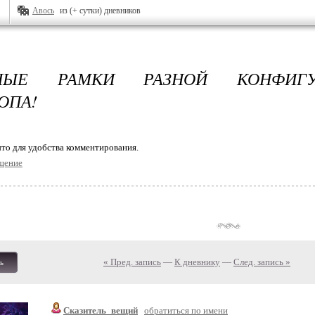
Авось
из (+ сутки) дневников
НЫЕ РАМКИ РАЗНОЙ КОНФИГУ
ОПА!
то для удобства комментирования.
щение
« Пред. запись
—
К дневнику
—
След. запись »
ь
Сказитель_вещий
обратиться по имени