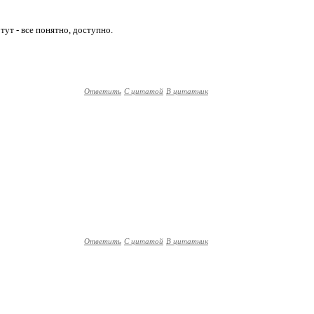
тут - все понятно, доступно.
Ответить
С цитатой
В цитатник
Ответить
С цитатой
В цитатник