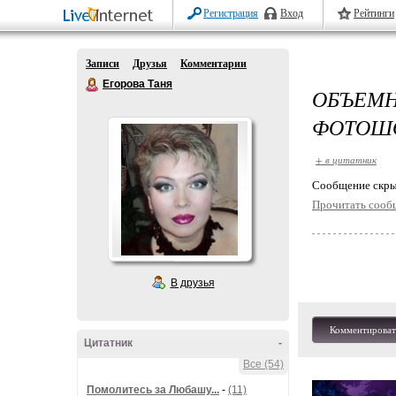
Регистрация
Вход
Рейтинги
Записи
Друзья
Комментарии
Егорова Таня
ОБЪЕМ
ФОТОШ
+ в цитатник
Cообщение скры
Прочитать сооб
В друзья
Комментироват
Цитатник
-
Все (54)
Помолитесь за Любашу...
-
(11)