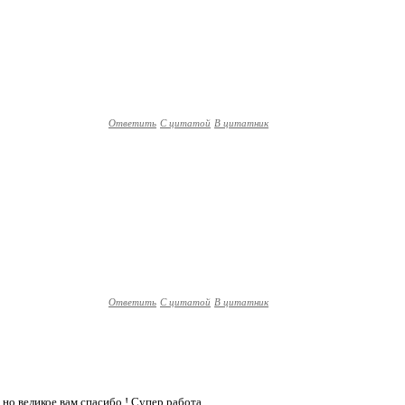
Ответить
С цитатой
В цитатник
Ответить
С цитатой
В цитатник
,но великое вам спасибо ! Супер работа.