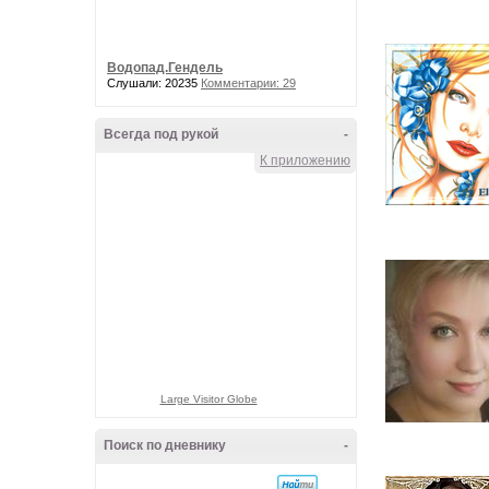
Водопад.Гендель
Слушали: 20235
Комментарии: 29
Всегда под рукой
-
К приложению
Large Visitor Globe
Поиск по дневнику
-