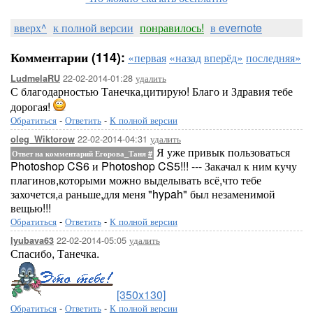
вверх^
к полной версии
понравилось!
в evernote
Комментарии (114):
«первая
«назад
вперёд»
последняя»
22-02-2014-01:28
удалить
LudmelaRU
С благодарностью Танечка,цитирую! Благо и Здравия тебе
дорогая!
Обратиться
-
Ответить
-
К полной версии
22-02-2014-04:31
удалить
oleg_Wiktorow
Я уже привык пользоваться
Ответ на комментарий Егорова_Таня
#
Photoshop CS6 и Photoshop CS5!!! --- Закачал к ним кучу
плагинов,которыми можно выделывать всё,что тебе
захочется,а раньше,для меня "hypah" был незаменимой
вещью!!!
Обратиться
-
Ответить
-
К полной версии
22-02-2014-05:05
удалить
lyubava63
Спасибо, Танечка.
[350x130]
Обратиться
-
Ответить
-
К полной версии