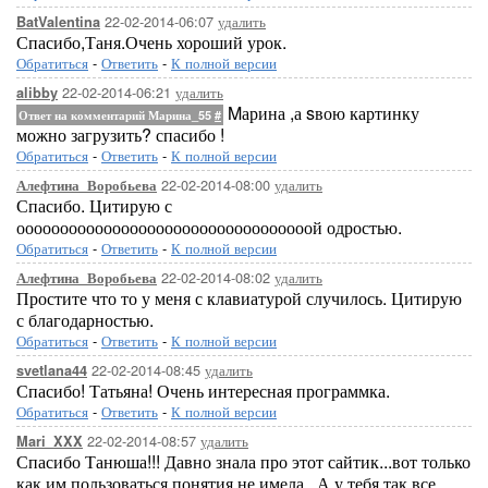
22-02-2014-06:07
удалить
BatValentina
Спасибо,Таня.Очень хороший урок.
Обратиться
-
Ответить
-
К полной версии
22-02-2014-06:21
удалить
alibby
Mарина ,а sвою картинку
Ответ на комментарий Марина_55
#
можно загрузить? спасибо !
Обратиться
-
Ответить
-
К полной версии
22-02-2014-08:00
удалить
Алефтина_Воробьева
Спасибо. Цитирую с
оооооооооооооооооооооооооооооооооой одростью.
Обратиться
-
Ответить
-
К полной версии
22-02-2014-08:02
удалить
Алефтина_Воробьева
Простите что то у меня с клавиатурой случилось. Цитирую
с благодарностью.
Обратиться
-
Ответить
-
К полной версии
22-02-2014-08:45
удалить
svetlana44
Спасибо! Татьяна! Очень интересная программка.
Обратиться
-
Ответить
-
К полной версии
22-02-2014-08:57
удалить
Mari_XXX
Спасибо Танюша!!! Давно знала про этот сайтик...вот только
как им пользоваться понятия не имела...А у тебя так все