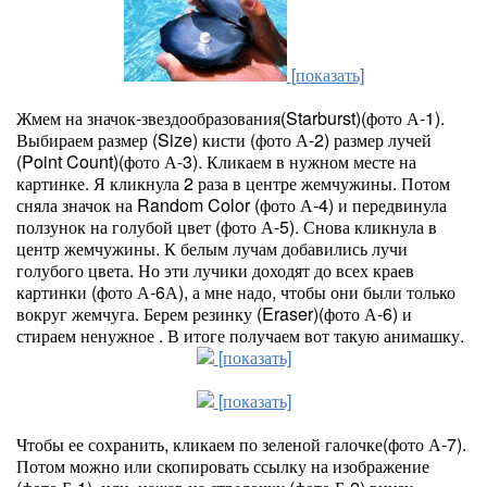
[показать]
Жмем на значок-звездообразования(Starburst)(фото А-1).
Выбираем размер (Size) кисти (фото А-2) размер лучей
(Point Count)(фото А-3). Кликаем в нужном месте на
картинке. Я кликнула 2 раза в центре жемчужины. Потом
сняла значок на Random Color (фото А-4) и передвинула
ползунок на голубой цвет (фото А-5). Снова кликнула в
центр жемчужины. К белым лучам добавились лучи
голубого цвета. Но эти лучики доходят до всех краев
картинки (фото А-6А), а мне надо, чтобы они были только
вокруг жемчуга. Берем резинку (Eraser)(фото А-6) и
стираем ненужное . В итоге получаем вот такую анимашку.
[показать]
[показать]
Чтобы ее сохранить, кликаем по зеленой галочке(фото А-7).
Потом можно или скопировать ссылку на изображение