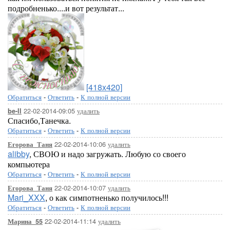
подробненько....и вот результат...
[418x420]
Обратиться
-
Ответить
-
К полной версии
22-02-2014-09:05
удалить
be-ll
Спасибо,Танечка.
Обратиться
-
Ответить
-
К полной версии
22-02-2014-10:06
удалить
Егорова_Таня
alibby
, СВОЮ и надо загружать. Любую со своего
компьютера
Обратиться
-
Ответить
-
К полной версии
22-02-2014-10:07
удалить
Егорова_Таня
Mari_XXX
, о как симпотненько получилось!!!
Обратиться
-
Ответить
-
К полной версии
22-02-2014-11:14
удалить
Марина_55