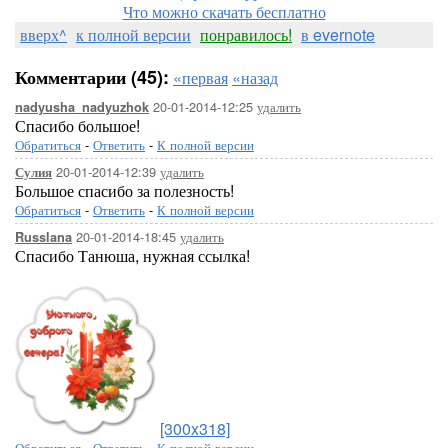
Что можно скачать бесплатно
вверх^
к полной версии
понравилось!
в evernote
Комментарии (45):
«первая
«назад
20-01-2014-12:25
удалить
nadyusha_nadyuzhok
Спасибо большое!
Обратиться
-
Ответить
-
К полной версии
20-01-2014-12:39
удалить
Сулия
Большое спасибо за полезность!
Обратиться
-
Ответить
-
К полной версии
20-01-2014-18:45
удалить
Russlana
Спасибо Танюша, нужная ссылка!
[300x318]
Обратиться
-
Ответить
-
К полной версии