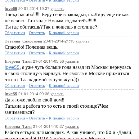
20-01-2014-19:37
удалить
love55
Тань,спасибо!!!!!! Беру себе в закладки,т.к.Лиру еще никак
не освою..Татьяна,с Новым годом тебя!!!!!!!
Ты где обитаешь?Так и живешь в столице?
Обратиться
-
Ответить
-
К полной версии
20-01-2014-21:13
удалить
Татьяна_Саксонова
Спасибо! Полезная вещь.
Обратиться
-
Ответить
-
К полной версии
21-01-2014-05:56
удалить
Егорова_Таня
love55
, я уже чуть больше года назад из Москвы вернулась
в свою столицу-в Барнаул. Не смогла в Москве прижиться
что то. Тааак домой тянуло-жуть)))
Обратиться
-
Ответить
-
К полной версии
21-01-2014-09:38
удалить
love55
Да,я тоже люблю свой дом!!
Татьяна,а работа то то есть в твоей столице?Чем
занимаешься?
Обратиться
-
Ответить
-
К полной версии
21-01-2014-10:27
удалить
Егорова_Таня
Работа есть,но для молодых. А как узнают, что 50 и -Давай,
до свидания! Я ПОКА работаю как и в Москве