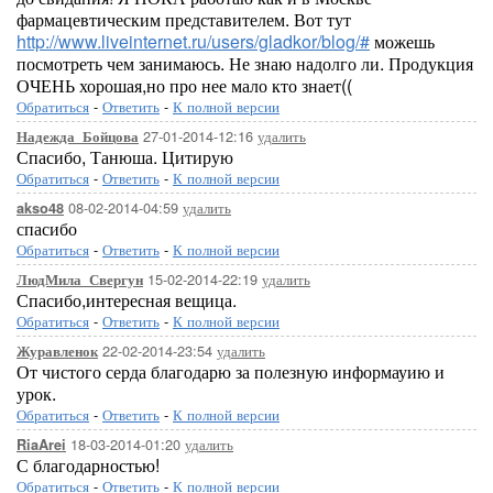
фармацевтическим представителем. Вот тут
http://www.liveinternet.ru/users/gladkor/blog/#
можешь
посмотреть чем занимаюсь. Не знаю надолго ли. Продукция
ОЧЕНЬ хорошая,но про нее мало кто знает((
Обратиться
-
Ответить
-
К полной версии
27-01-2014-12:16
удалить
Надежда_Бойцова
Спасибо, Танюша. Цитирую
Обратиться
-
Ответить
-
К полной версии
08-02-2014-04:59
удалить
akso48
спасибо
Обратиться
-
Ответить
-
К полной версии
15-02-2014-22:19
удалить
ЛюдМила_Свергун
Спасибо,интересная вещица.
Обратиться
-
Ответить
-
К полной версии
22-02-2014-23:54
удалить
Журавленок
От чистого серда благодарю за полезную информауию и
урок.
Обратиться
-
Ответить
-
К полной версии
18-03-2014-01:20
удалить
RiaArei
С благодарностью!
Обратиться
-
Ответить
-
К полной версии