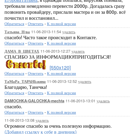
требовали немедленно перевести 2000р. Догадалась сразу
позвонить провайдеру, прислали мастера и он за 800р. всё
почистил и восстановил...
Обратиться
-
Ответить
-
К полной версии
11-06-2013-11:54
удалить
Татьяна_Н-ва
спасибо! Часто такое происходит в Контакте.
Обратиться
-
Ответить
-
К полной версии
11-06-2013-12:27
удалить
ДАМА_В_ЦВЕТАХ
СПАСИБО ЗА ИНФОРМАЦИЮ!ПРИГОДИТЬСЯ!
[550x120]
Обратиться
-
Ответить
-
К полной версии
11-06-2013-12:52
удалить
ТаМаРа_ТАРАНЬжина
Благодарю, Танечка!
Обратиться
-
Ответить
-
К полной версии
11-06-2013-13:01
удалить
DAMOCHKA-GALOCHKA-mechta
спасибо.
Обратиться
-
Ответить
-
К полной версии
11-06-2013-13:08
удалить
Огромное спасибо за очень полезную информацию.
(Добавил ссылку к себе в дневник)