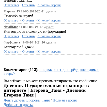
Перезагружала....
Обратиться
-
Ответить
-
К полной версии
11-06-2013-20:41
удалить
Марина_13
Спасибо за науку!
Обратиться
-
Ответить
-
К полной версии
11-06-2013-21:17
удалить
NataliStar
Благодарю за полезную информацию!
Обратиться
-
Ответить
-
К полной версии
11-06-2013-21:26
удалить
Фарфолина
Благодарю ! Удачи !
Обратиться
-
Ответить
-
К полной версии
Комментарии (113):
«первая
«назад
вперёд»
последняя»
вверх^
Вы сейчас не можете прокомментировать это сообщение.
Дневник Подозрительные страницы в
интернете | Егорова_Таня - Дневник
Егорова Таня |
Лента друзей Егорова_Таня
/
Полная версия
Добавить в друзья