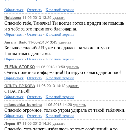
Обратиться
-
Ответить
-
К полной версии
11-06-2013-13:29
удалить
Notabena
Спасибо тебе, Танечка! Ты всегда готова придти не помощь
и я тебе за это премного благодарна.
Обратиться
-
Ответить
-
К полной версии
11-06-2013-13:45
удалить
Ангела_Вайс
Большое спасибо! Я уже попадалась на такие штучки.
Поплатилась деньгами.
Обратиться
-
Ответить
-
К полной версии
11-06-2013-13:53
удалить
ELENA_STOPKO
Очень полезная информация! Цитирую с благодарностью!
Обратиться
-
Ответить
-
К полной версии
11-06-2013-14:12
удалить
ОЛЬГА_БУКОВА
СПАСИБО!!!
Обратиться
-
Ответить
-
К полной версии
11-06-2013-14:20
удалить
milanochka_bormina
Спасибо огромное, только утром удирала от такой таблички.
Обратиться
-
Ответить
-
К полной версии
11-06-2013-14:26
удалить
Лерия_57
Спасибо, хоть теперь избавлюсь от этих сообщений, а то