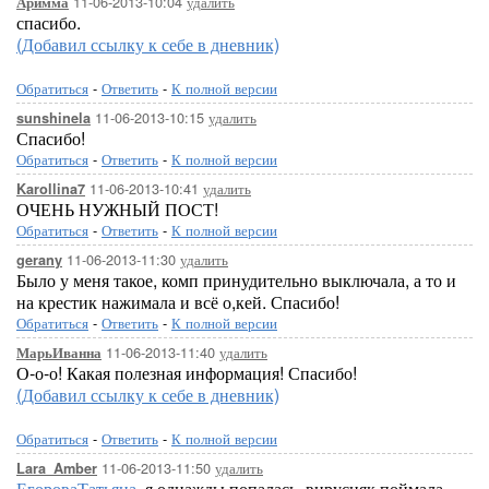
11-06-2013-10:04
удалить
Аримма
спасибо.
(Добавил ссылку к себе в дневник)
Обратиться
-
Ответить
-
К полной версии
11-06-2013-10:15
удалить
sunshinela
Спасибо!
Обратиться
-
Ответить
-
К полной версии
11-06-2013-10:41
удалить
Karollina7
ОЧЕНЬ НУЖНЫЙ ПОСТ!
Обратиться
-
Ответить
-
К полной версии
11-06-2013-11:30
удалить
gerany
Было у меня такое, комп принудительно выключала, а то и
на крестик нажимала и всё о,кей. Спасибо!
Обратиться
-
Ответить
-
К полной версии
11-06-2013-11:40
удалить
МарьИванна
О-о-о! Какая полезная информация! Спасибо!
(Добавил ссылку к себе в дневник)
Обратиться
-
Ответить
-
К полной версии
11-06-2013-11:50
удалить
Lara_Amber
ЕгороваТатьяна
, я однажды попалась, вирусняк поймала,