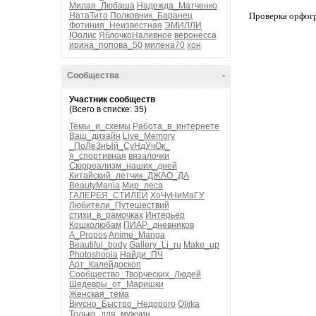
Милая_Любаша
Надежда_Матченко
НатаТито
Полковник_Баранец
Проверка орфог
Фотиния_Неизвестная
ЭМИЛЛИ
Юолис
ЯблочкоНаливное
веронесса
ирина_попова_50
милена70
хон
Сообщества
-
Участник сообществ
(Всего в списке: 35)
Темы_и_схемы
Работа_в_интернете
Ваш_дизайн
Live_Memory
_ПоЛеЗнЫй_СуНдУчОк_
я_спортивная
вязалочки
Сюрреализм_наших_дней
Китайский_летчик_ДЖАО_ДА
BeautyMania
Мир_леса
ГАЛЕРЕЯ_СТИЛЕЙ
ХоЧуНиМаГУ
Любители_Путешествий
стихи_в_рамочках
Интерьер
Кошколюбам
ПИАР_дневников
A_Propos
Anime_Manga
Beautiful_body
Gallery_Li_ru
Make_up
Photoshopia
Найди_ПЧ
Арт_Калейдоскоп
Сообщество_Творческих_Людей
Шедевры_от_Маришки
Женская_тема
Вкусно_Быстро_Недорого
Oljika
Только_для_мужчин