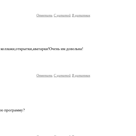
Ответить
С цитатой
В цитатник
коллажи,открытки,аватарки!Очень им довольна!
Ответить
С цитатой
В цитатник
щую программу?