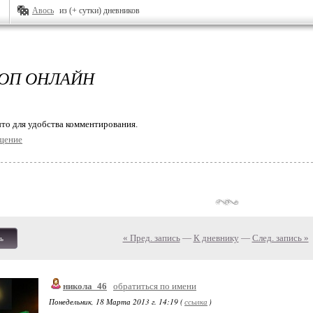
Авось
из (+ сутки) дневников
ОП ОНЛАЙН
то для удобства комментирования.
щение
« Пред. запись
—
К дневнику
—
След. запись »
ь
никола_46
обратиться по имени
Понедельник, 18 Марта 2013 г. 14:19 (
ссылка
)