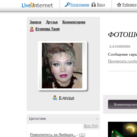
Регистрация
Вход
Рейтинги
Записи
Друзья
Комментарии
Егорова Таня
ФОТОШ
+ в цитатник
Cообщение скры
Прочитать сооб
В друзья
Комментироват
Цитатник
-
Все (54)
Помолитесь за Любашу...
-
(11)