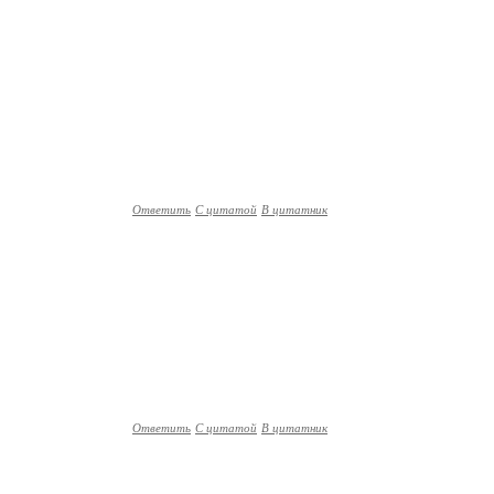
Ответить
С цитатой
В цитатник
Ответить
С цитатой
В цитатник