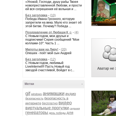
«Упокой, Господи, душу рабы Твоея
новопреставленной Любови, и прости
ей вся согрешения её вольная и ...
Без заголовка
-
(10)
Победа Ивана Грозного, которую
запретили на века. Мало кто знает об
этой битве. Почему? Победа ...
Поздравление от Любаши К ☺
-
(4)
С Новым годом, мои друзья и
подписчики! Серия сообщений "Мои
коллажи-10": Часть 1 ...
Милоты вам на Лиру!
-
(20)
Олешек - поёт мой сын Андрей
Без заголовка
-
(12)
С Новым годом, любимый
LiveInternet!!! Пусть Новый год
звездой счастливой, Войдет в с...
Метки
-
gif
анимашки
аудио
windows
безопасность в
безопасность
видео
интернете
бесплатно
виртуальные прогулки
гадания
генераторы
для
день победы