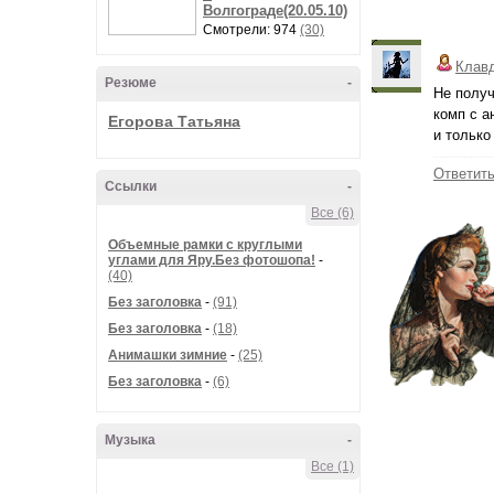
Волгограде(20.05.10)
Смотрели: 974
(30)
Клав
Резюме
-
Не получ
комп с а
Егорова Татьяна
и только
Ответит
Ссылки
-
Все (6)
Объемные рамки с круглыми
углами для Яру.Без фотошопа!
-
(40)
Без заголовка
-
(91)
Без заголовка
-
(18)
Анимашки зимние
-
(25)
Без заголовка
-
(6)
Музыка
-
Все (1)