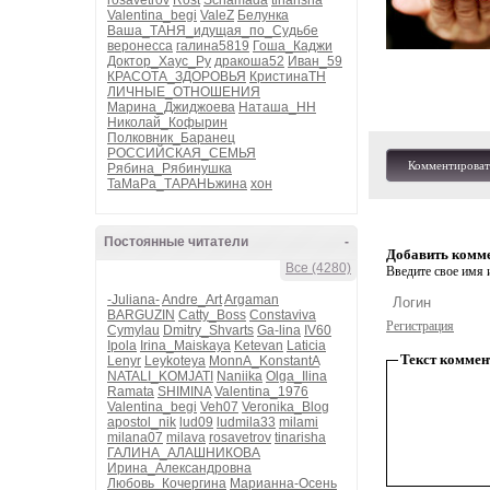
rosavetrov
Rost
Schamada
tinarisha
Valentina_begi
ValeZ
Белунка
Ваша_ТАНЯ_идущая_по_Судьбе
веронесса
галина5819
Гоша_Каджи
Доктор_Хаус_Ру
дракоша52
Иван_59
КРАСОТА_ЗДОРОВЬЯ
КристинаТН
ЛИЧНЫЕ_ОТНОШЕНИЯ
Марина_Джиджоева
Наташа_НН
Николай_Кофырин
Полковник_Баранец
РОССИЙСКАЯ_СЕМЬЯ
Комментироват
Рябина_Рябинушка
ТаМаРа_ТАРАНЬжина
хон
Постоянные читатели
-
Добавить комм
Все (4280)
Введите свое имя и
-Juliana-
Andre_Art
Argaman
BARGUZIN
Catty_Boss
Constaviva
Регистрация
Cymylau
Dmitry_Shvarts
Ga-lina
IV60
Ipola
Irina_Maiskaya
Ketevan
Laticia
Текст коммен
Lenyr
Leykoteya
MonnA_KonstantA
NATALI_KOMJATI
Naniika
Olga_Ilina
Ramata
SHIMINA
Valentina_1976
Valentina_begi
Veh07
Veronika_Blog
apostol_nik
lud09
ludmila33
milami
milana07
milava
rosavetrov
tinarisha
ГАЛИНА_АЛАШНИКОВА
Ирина_Александровна
Любовь_Кочергина
Марианна-Осень