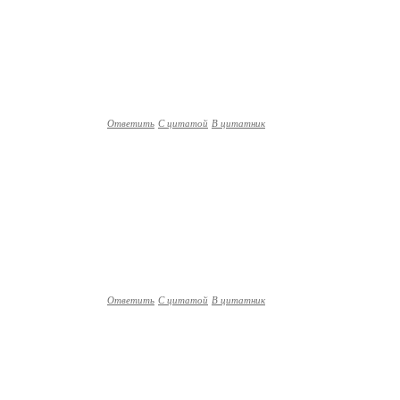
Ответить
С цитатой
В цитатник
Ответить
С цитатой
В цитатник