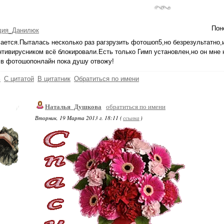
Пон
дия_Данилюк
ается.Пыталась несколько раз рагзрузить фотошоп5,но безрезультатно
нтивирусником всё блокировали.Есть только Гимп установлен,но он мне
 в фотошопонлайн пока душу отвожу!
ь
С цитатой
В цитатник
Обратиться по имени
Наталья_Душкова
обратиться по имени
Вторник, 19 Марта 2013 г. 18:11 (
ссылка
)