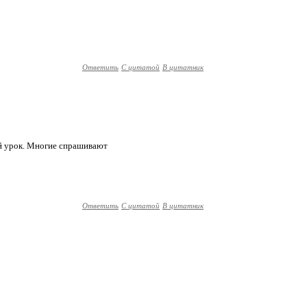
Ответить
С цитатой
В цитатник
кой урок. Многие спрашивают
Ответить
С цитатой
В цитатник