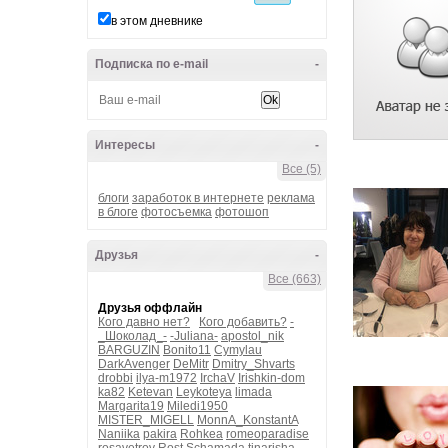
в этом дневнике
Подписка по e-mail
-
Интересы
-
Все (5)
блоги
заработок в интернете
реклама
в блоге
фотосъемка
фотошоп
Друзья
-
Все (663)
Друзья оффлайн
Кого давно нет?
Кого добавить?
-
_Шоколад_-
-Juliana-
apostol_nik
BARGUZIN
Bonito11
Cymylau
DarkAvenger
DeMitr
Dmitry_Shvarts
drobbi
ilya-m1972
IrchaV
Irishkin-dom
ka82
Ketevan
Leykoteya
limada
Margarita19
Miledi1950
MISTER_MIGELL
MonnA_KonstantA
Naniika
pakira
Rohkea
romeoparadise