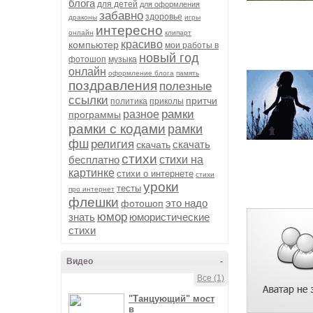
блога
для детей
для оформления
забавно
здоровье
драконы
игры
интересно
онлайн
клипарт
красиво
компьютер
мои работы в
новый год
фотошоп
музыка
онлайн
оформление блога
память
поздравления
полезные
ссылки
притчи
политика
приколы
рамки
разное
программы
рамки с кодами
рамки
фш
религия
скачать
скачать
стихи
бесплатно
стихи на
картинке
стихи о интернете
стихи
уроки
тесты
про интернет
флешки
это надо
фотошоп
юмор
знать
юмористические
стихи
Видео
-
Все (1)
"Танцующий" мост
в