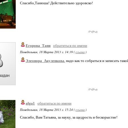
Спасибо,Танюша! Действительно здоровско!
Егорова_Таня
обратиться по имени
Понедельник, 18 Марта 2013 г. 14:39 (
ссылка
)
Элеонора_Акуленкова
, надо как то собраться и записать та
alga1
обратиться по имени
Понедельник, 18 Марта 2013 г. 15:24 (
ссылка
)
Спасибо, Вам Татьяна, за науку, за щедрость и бескорыстие!