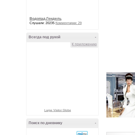
Водопад.Гендель
Слушали: 20235
Комментарии: 29
Всегда под рукой
-
К приложению
Large Visitor Globe
Поиск по дневнику
-