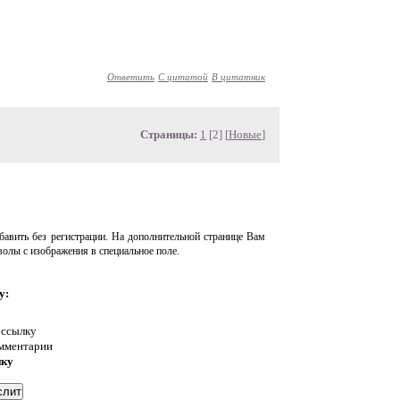
Ответить
С цитатой
В цитатник
Страницы:
1
[2] [
Новые
]
авить без регистрации. На дополнительной странице Вам
волы с изображения в специальное поле.
у:
 ссылку
омментарии
нку