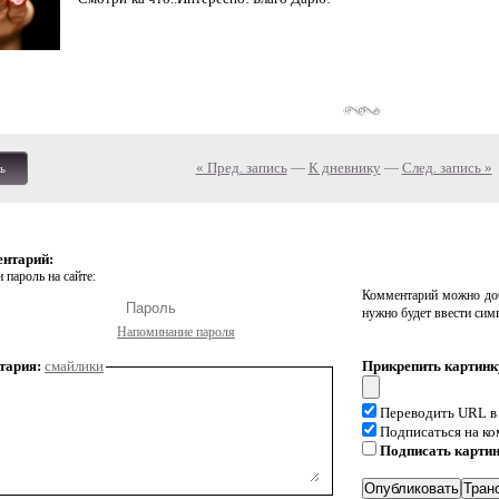
« Пред. запись
—
К дневнику
—
След. запись »
ь
ентарий:
 пароль на сайте:
Комментарий можно доб
нужно будет ввести сим
Напоминание пароля
тария:
смайлики
Прикрепить картинк
Переводить URL в
Подписаться на к
Подписать карти