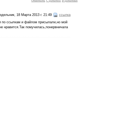
Ответить
С цитатой
В цитатник
едельник, 18 Марта 2013 г. 21:49
ссылка
,и по ссылкам и файлом присылали,но мой
 не нравится.Так помучилась,понервничала